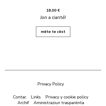
18,00 €
Jon a cianté!
mëte te cëst
Privacy Policy
Contac
Links
Privacy y cookie policy
Archif
Aministraziun trasparënta