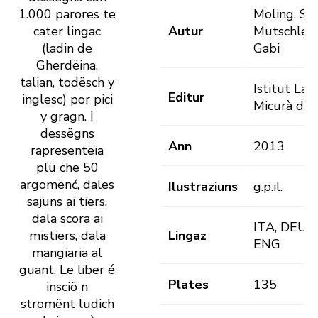
1.000 parores te
Moling, Sar
cater lingac
Autur
Mutschlech
(ladin de
Gabi
Gherdëina,
talian, todësch y
Istitut Lad
Editur
inglesc) por pici
Micurà de 
y gragn. I
dessëgns
Ann
2013
rapresentëia
plü che 50
argomënć, dales
Ilustraziuns
g.p.il.
sajuns ai tiers,
dala scora ai
ITA, DEU, 
mistiers, dala
Lingaz
ENG
mangiaria al
guant. Le liber é
Plates
135
insciö n
stromënt ludich