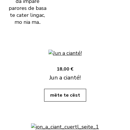
da imparè
parores de basa
te cater lingac,
mo nia ma..
18,00 €
Jun a cianté!
mëte te cëst