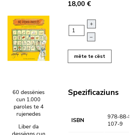
18,00 €
+
–
mëte te cëst
Spezificaziuns
60 dessënies
cun 1.000
paroles te 4
rujenedes
978-88-81
ISBN
107-9
Liber da
dessëgns cun