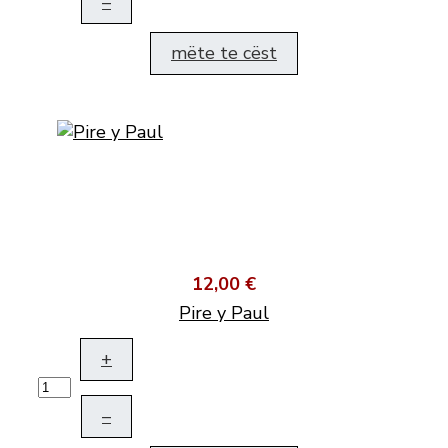
–
mëte te cëst
12,00 €
Pire y Paul
+
–