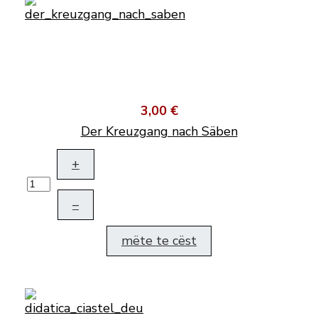
3,00 €
Der Kreuzgang nach Säben
+
–
mëte te cëst