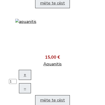
mëte te cëst
15,00 €
Aquanitis
+
–
mëte te cëst