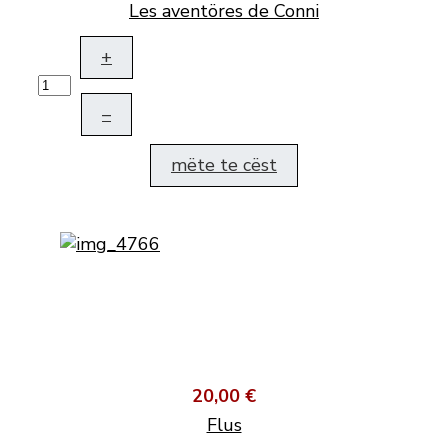
Les aventöres de Conni
+
–
mëte te cëst
20,00 €
Flus