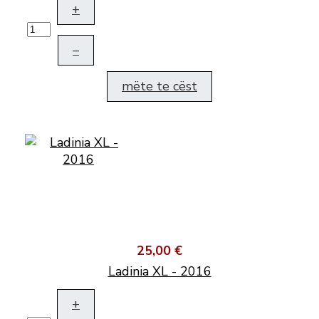
+
–
mëte te cëst
25,00 €
Ladinia XL - 2016
+