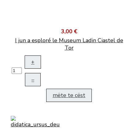
3,00 €
I jun a esploré le Museum Ladin Ciastel de
Tor
+
–
mëte te cëst