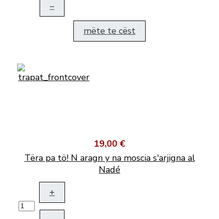
–
mëte te cëst
19,00 €
Tëra pa tö! N aragn y na moscia s'arjigna al
Nadé
+