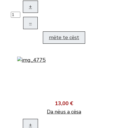
+
–
mëte te cëst
13,00 €
Da nëus a cësa
+