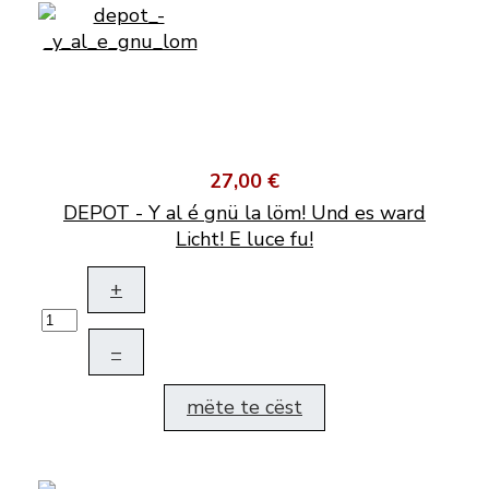
27,00 €
DEPOT - Y al é gnü la löm! Und es ward
Licht! E luce fu!
+
–
mëte te cëst