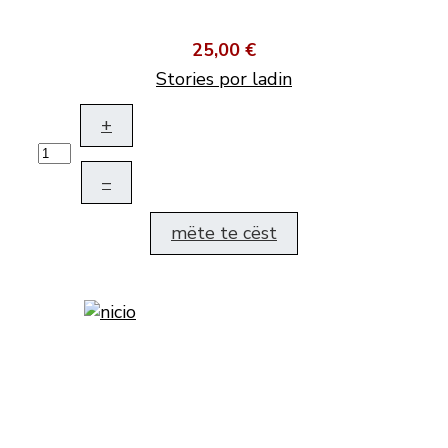
25,00 €
Stories por ladin
+
–
mëte te cëst