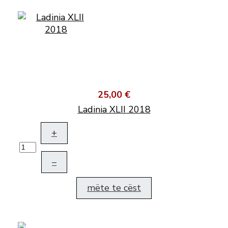
25,00 €
Ladinia XLII 2018
+
–
mëte te cëst