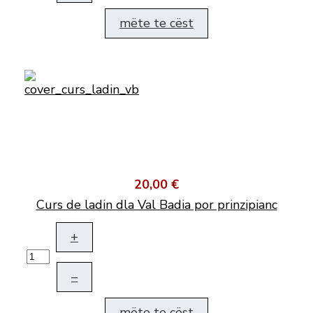
mëte te cëst
20,00 €
Curs de ladin dla Val Badia por prinzipianc
+
–
mëte te cëst