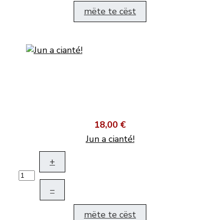
mëte te cëst
18,00 €
Jun a cianté!
+
–
mëte te cëst