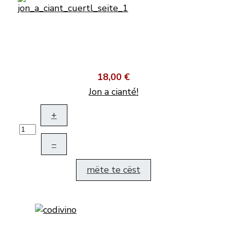
18,00 €
Jon a cianté!
+
–
mëte te cëst