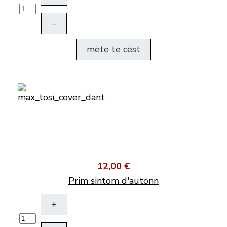
–
mëte te cëst
12,00 €
Prim sintom d'autonn
+