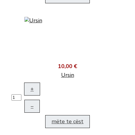
10,00 €
Ursin
+
–
mëte te cëst