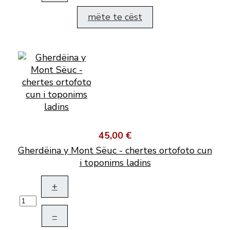
mëte te cëst
45,00 €
Gherdëina y Mont Sëuc - chertes ortofoto cun
i toponims ladins
+
–