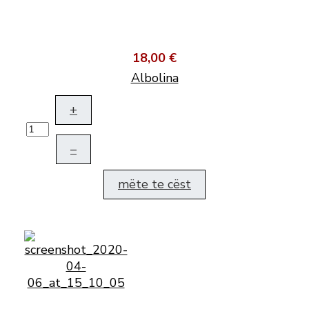
18,00 €
Albolina
+
–
mëte te cëst