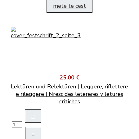
mëte te cëst
25,00 €
Lektüren und Relektüren | Leggere, riflettere
e rileggere | Nrescides letereres y letures
critiches
+
–