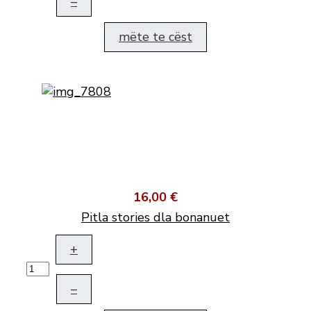
–
mëte te cëst
16,00 €
Pitla stories dla bonanuet
+
–