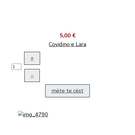
5,00 €
Covidino e Lara
+
–
mëte te cëst