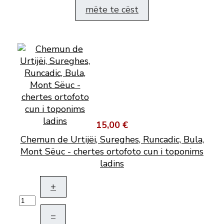
mëte te cëst
15,00 €
Chemun de Urtijëi, Sureghes, Runcadic, Bula,
Mont Sëuc - chertes ortofoto cun i toponims
ladins
+
–