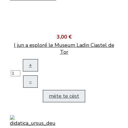
3,00 €
I jun a esploré le Museum Ladin Ciastel de
Tor
+
–
mëte te cëst