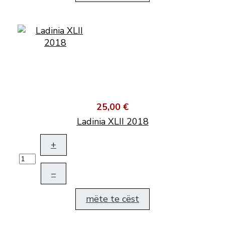
25,00 €
Ladinia XLII 2018
+
–
mëte te cëst