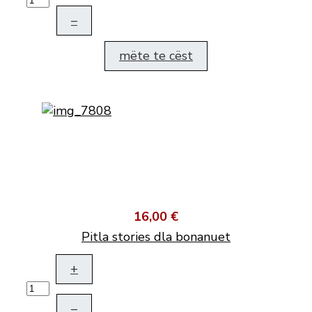
–
mëte te cëst
16,00 €
Pitla stories dla bonanuet
+
–