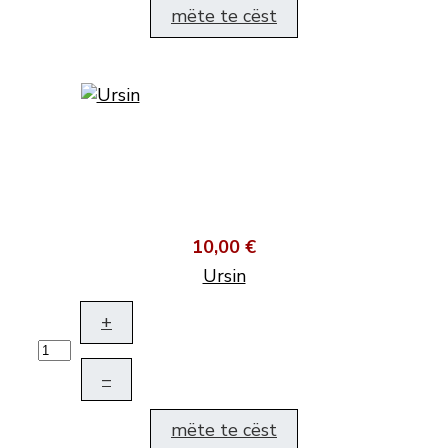
mëte te cëst
10,00 €
Ursin
+
–
mëte te cëst