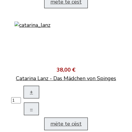
mëte te cëst
38,00 €
Catarina Lanz - Das Mädchen von Spinges
+
–
mëte te cëst