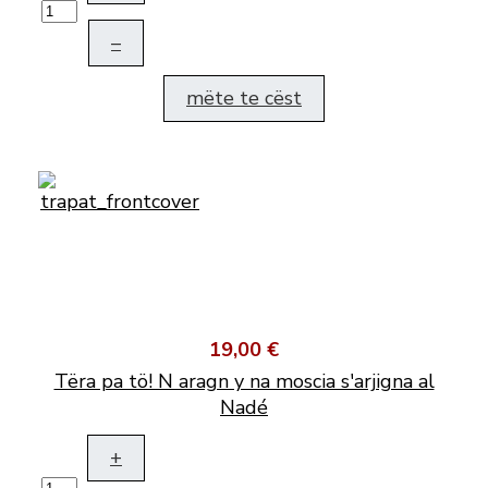
–
mëte te cëst
19,00 €
Tëra pa tö! N aragn y na moscia s'arjigna al
Nadé
+