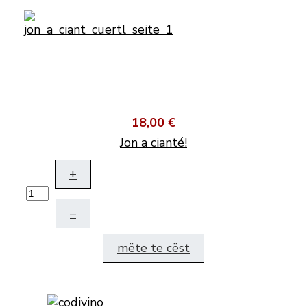
18,00 €
Jon a cianté!
+
–
mëte te cëst