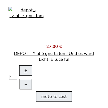
27,00 €
DEPOT - Y al é gnü la löm! Und es ward
Licht! E luce fu!
+
–
mëte te cëst