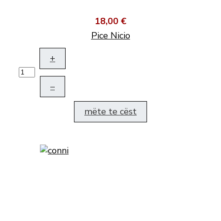
18,00 €
Pice Nicio
+
–
mëte te cëst