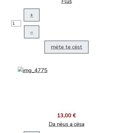
Flus
+
–
mëte te cëst
13,00 €
Da nëus a cësa