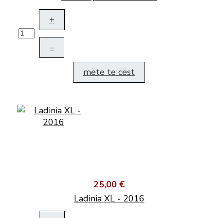
+
–
mëte te cëst
25,00 €
Ladinia XL - 2016