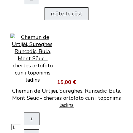
mëte te cëst
15,00 €
Chemun de Urtijëi, Sureghes, Runcadic, Bula,
Mont Sëuc - chertes ortofoto cun i toponims
ladins
+