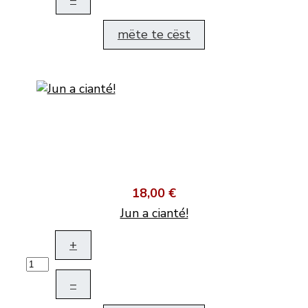
mëte te cëst
18,00 €
Jun a cianté!
+
–