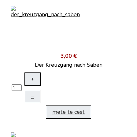
3,00 €
Der Kreuzgang nach Säben
+
–
mëte te cëst