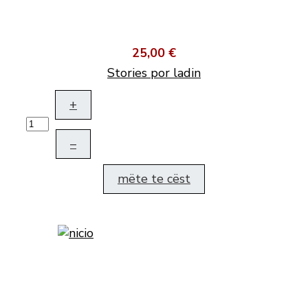
25,00 €
Stories por ladin
+
–
mëte te cëst