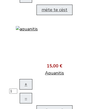
mëte te cëst
15,00 €
Aquanitis
+
–