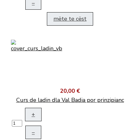
–
mëte te cëst
20,00 €
Curs de ladin dla Val Badia por prinzipianc
+
–