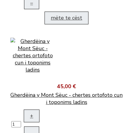
–
mëte te cëst
45,00 €
Gherdëina y Mont Sëuc - chertes ortofoto cun
i toponims ladins
+
–