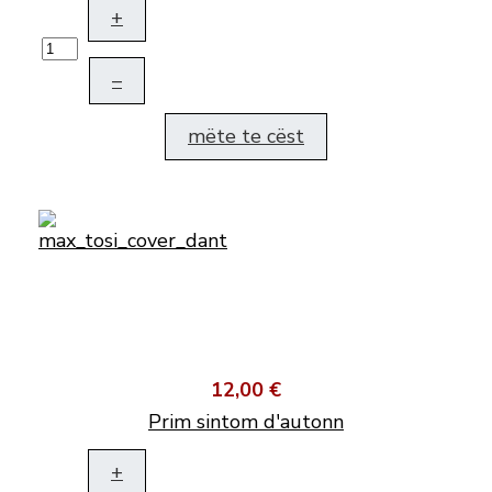
+
–
mëte te cëst
12,00 €
Prim sintom d'autonn
+