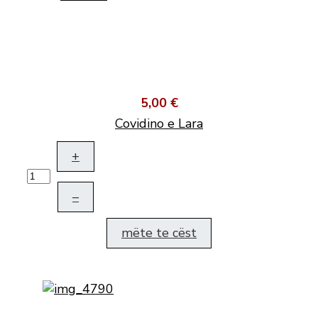
5,00 €
Covidino e Lara
+
–
mëte te cëst