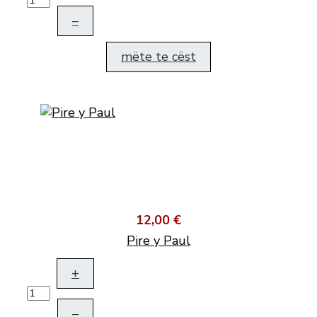
–
mëte te cëst
12,00 €
Pire y Paul
+
–