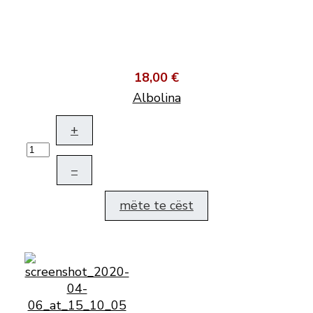
18,00 €
Albolina
+
–
mëte te cëst