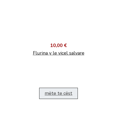
10,00 €
Flurina y le vicel salvare
mëte te cëst