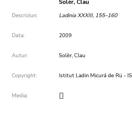
Solèr, Clau
Descriziun:
Ladinia XXXIII, 155–160
Data:
2009
Autur:
Solèr, Clau
Copyright:
Istitut Ladin Micurá de Rü -
Media: