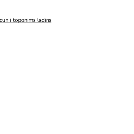
cun i toponims ladins