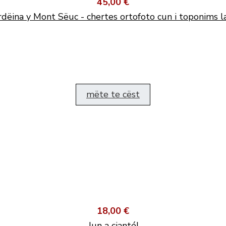
45,00 €
dëina y Mont Sëuc - chertes ortofoto cun i toponims l
mëte te cëst
18,00 €
Jun a cianté!