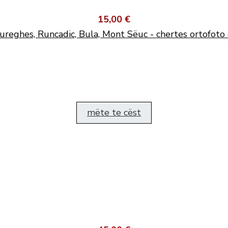
15,00 €
ureghes, Runcadic, Bula, Mont Sëuc - chertes ortofoto 
mëte te cëst