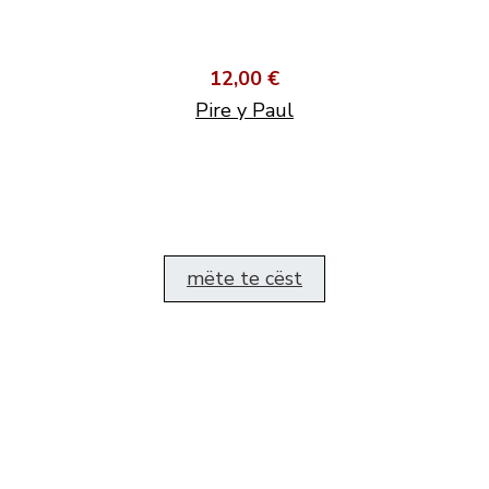
12,00 €
Pire y Paul
mëte te cëst