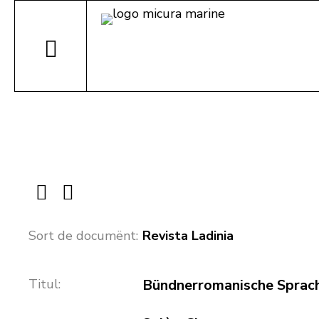
Sort de documënt:
Revista Ladinia
Titul:
Bündnerromanische Sprachp