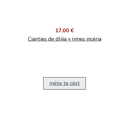
17,00 €
Cianties de dlijia y rimes incëria
mëte te cëst