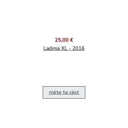
25,00 €
Ladinia XL - 2016
mëte te cëst