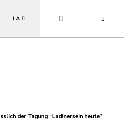
LA
EN
DE
IT
slich der Tagung “Ladinersein heute”