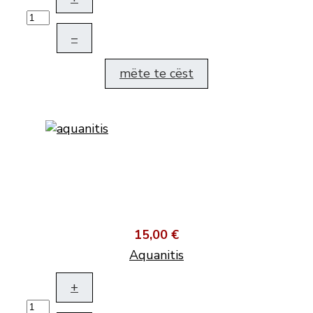
–
mëte te cëst
15,00 €
Aquanitis
+