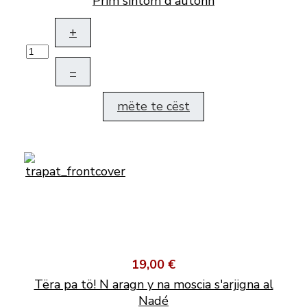
Prim sintom d'autonn
+
–
mëte te cëst
19,00 €
Tëra pa tö! N aragn y na moscia s'arjigna al
Nadé