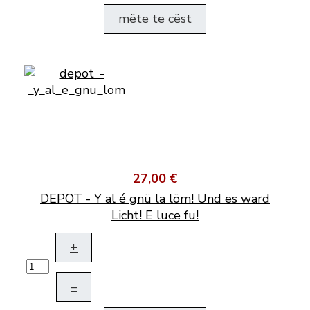
mëte te cëst
27,00 €
DEPOT - Y al é gnü la löm! Und es ward
Licht! E luce fu!
+
–