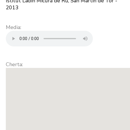
Istitut Ladin Micurá de Rü, San Martin de Tor -
2013
Media:
Cherta: