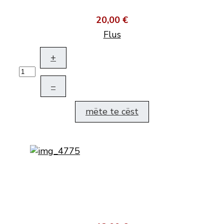
20,00 €
Flus
+
–
mëte te cëst