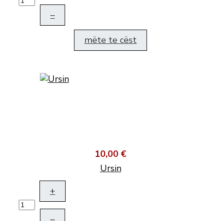
–
mëte te cëst
10,00 €
Ursin
+
–