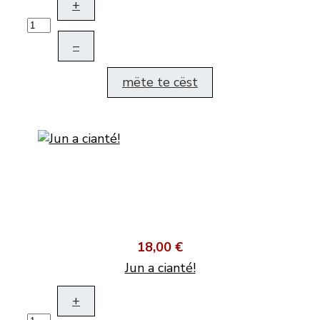
+
–
mëte te cëst
18,00 €
Jun a cianté!
+