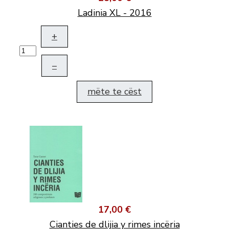
Ladinia XL - 2016
+
–
mëte te cëst
17,00 €
Cianties de dlijia y rimes incëria