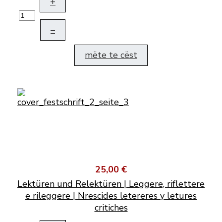
+
–
mëte te cëst
25,00 €
Lektüren und Relektüren | Leggere, riflettere
e rileggere | Nrescides letereres y letures
critiches