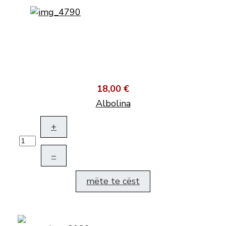
18,00 €
Albolina
+
–
mëte te cëst