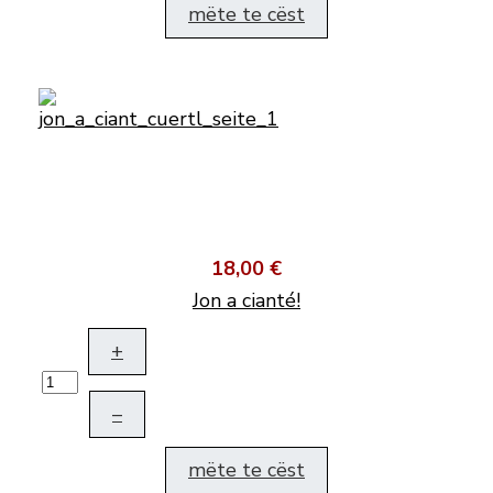
mëte te cëst
18,00 €
Jon a cianté!
+
–
mëte te cëst