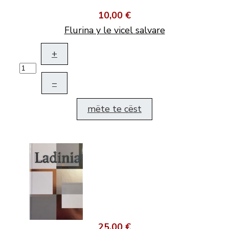
10,00 €
Flurina y le vicel salvare
+
–
mëte te cëst
25,00 €