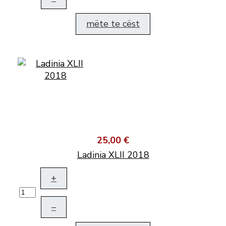
mëte te cëst
25,00 €
Ladinia XLII 2018
+
–