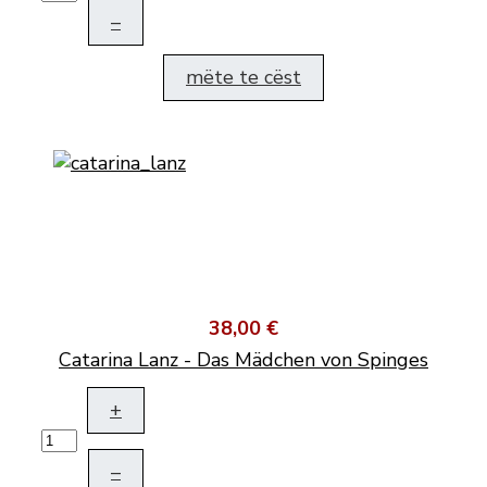
–
mëte te cëst
38,00 €
Catarina Lanz - Das Mädchen von Spinges
+
–