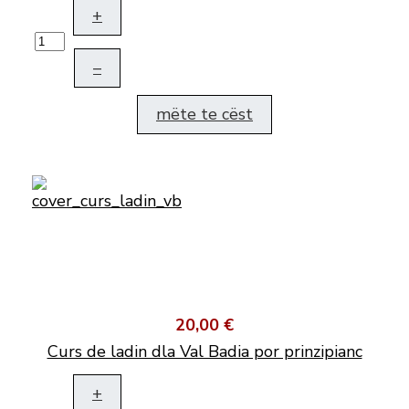
+
–
mëte te cëst
20,00 €
Curs de ladin dla Val Badia por prinzipianc
+