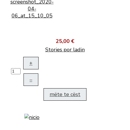
25,00 €
Stories por ladin
+
–
mëte te cëst