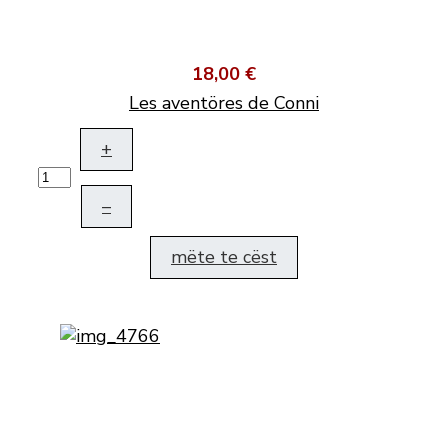
18,00 €
Les aventöres de Conni
+
–
mëte te cëst