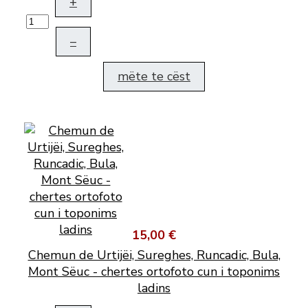
+
–
mëte te cëst
15,00 €
Chemun de Urtijëi, Sureghes, Runcadic, Bula,
Mont Sëuc - chertes ortofoto cun i toponims
ladins