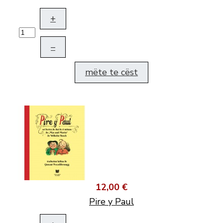
+
–
mëte te cëst
12,00 €
Pire y Paul