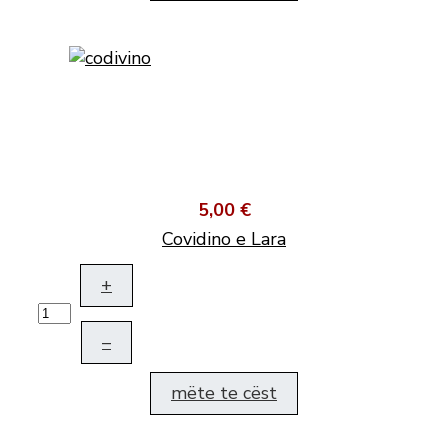
5,00 €
Covidino e Lara
+
–
mëte te cëst