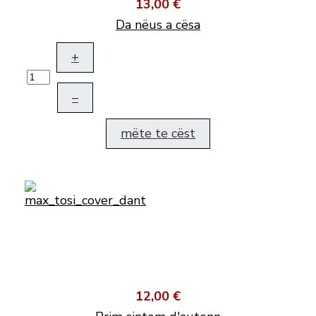
13,00 €
Da nëus a cësa
+
–
mëte te cëst
12,00 €