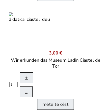
3,00 €
Wir erkunden das Museum Ladin Ciastel de
Tor
+
–
mëte te cëst