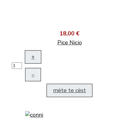
18,00 €
Pice Nicio
+
–
mëte te cëst