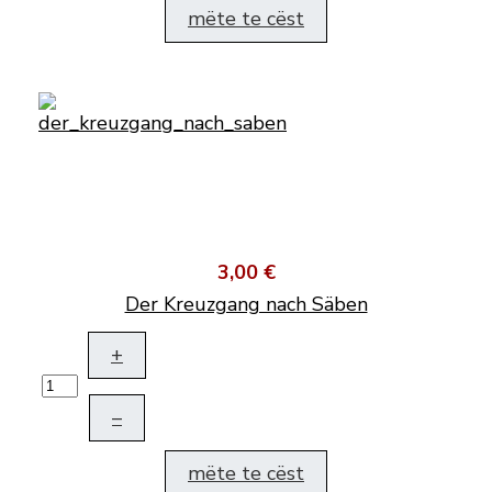
mëte te cëst
3,00 €
Der Kreuzgang nach Säben
+
–
mëte te cëst