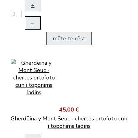
+
–
mëte te cëst
45,00 €
Gherdëina y Mont Sëuc - chertes ortofoto cun
i toponims ladins