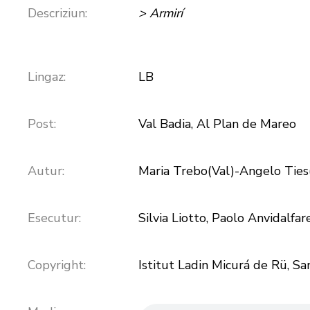
Descriziun:
> Armirí
Lingaz:
LB
Post:
Val Badia, Al Plan de Mareo
Autur:
Maria Trebo(Val)-Angelo Ties(
Esecutur:
Silvia Liotto, Paolo Anvidalfar
Copyright:
Istitut Ladin Micurá de Rü, S