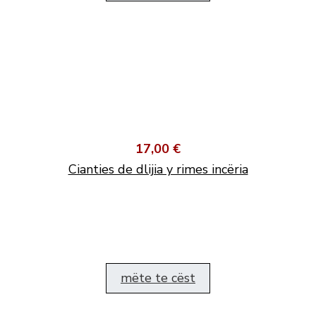
17,00 €
Cianties de dlijia y rimes incëria
mëte te cëst