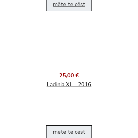
mëte te cëst
25,00 €
Ladinia XL - 2016
mëte te cëst