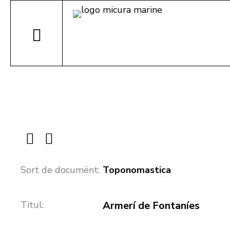
Sort de documënt:
Toponomastica
Titul:
Armerí de Fontaníes