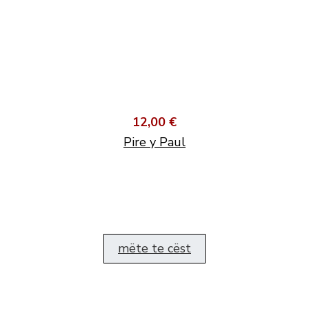
12,00 €
Pire y Paul
mëte te cëst