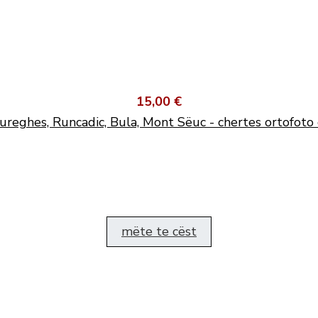
15,00 €
ureghes, Runcadic, Bula, Mont Sëuc - chertes ortofoto 
mëte te cëst