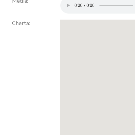
Media:
Cherta: