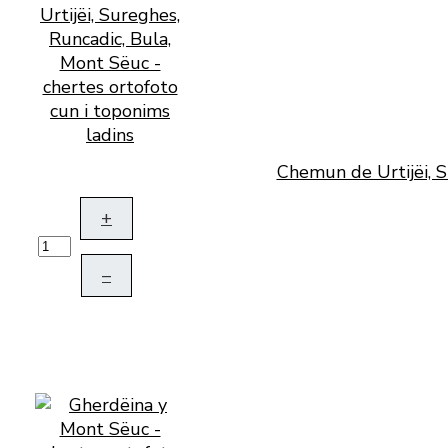
Chemun de Urtijëi, S
+
–