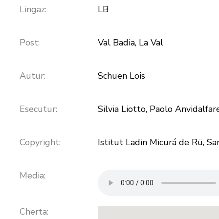
Lingaz:
LB
Post:
Val Badia, La Val
Autur:
Schuen Lois
Esecutur:
Silvia Liotto, Paolo Anvidalfar
Copyright:
Istitut Ladin Micurá de Rü, S
Media:
Cherta: