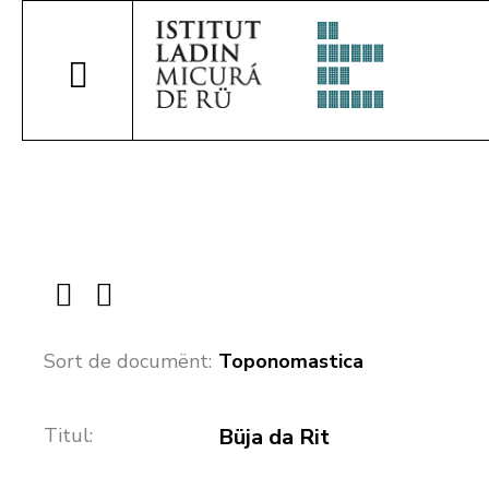
Sort de documënt:
Toponomastica
Titul:
Büja da Rit