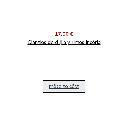
17,00 €
Cianties de dlijia y rimes incëria
mëte te cëst