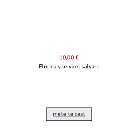
10,00 €
Flurina y le vicel salvare
mëte te cëst