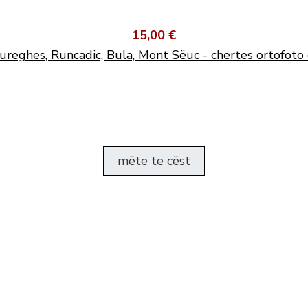
15,00 €
ureghes, Runcadic, Bula, Mont Sëuc - chertes ortofoto 
mëte te cëst