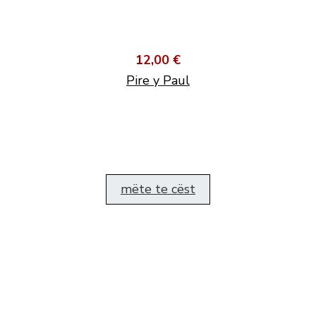
12,00 €
Pire y Paul
mëte te cëst