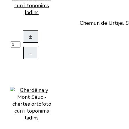
Chemun de Urtijëi, S
+
–