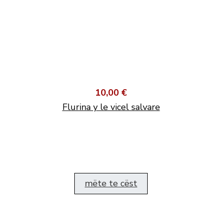
10,00 €
Flurina y le vicel salvare
mëte te cëst