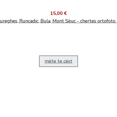
15,00 €
ureghes, Runcadic, Bula, Mont Sëuc - chertes ortofoto 
mëte te cëst