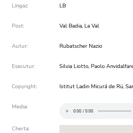
Lingaz:
LB
Post:
Val Badia, La Val
Autur:
Rubatscher Nazio
Esecutur:
Silvia Liotto, Paolo Anvidalfar
Copyright:
Istitut Ladin Micurá de Rü, S
Media:
Cherta: