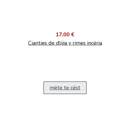
17,00 €
Cianties de dlijia y rimes incëria
mëte te cëst