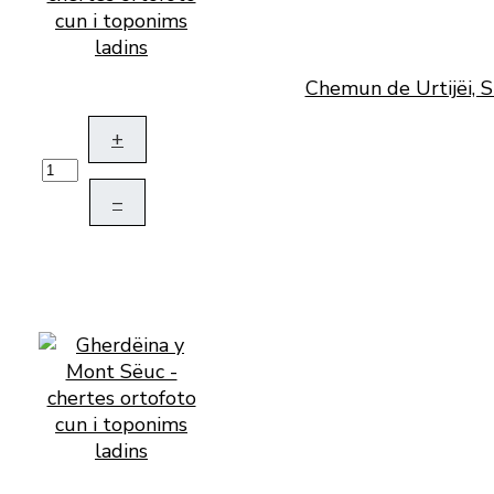
Chemun de Urtijëi, S
+
–