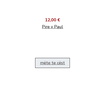
12,00 €
Pire y Paul
mëte te cëst