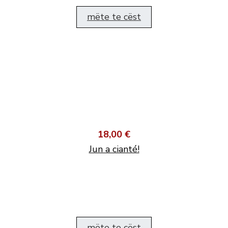
mëte te cëst
18,00 €
Jun a cianté!
mëte te cëst