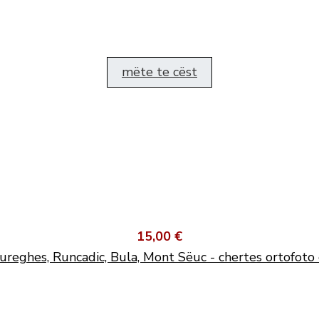
mëte te cëst
15,00 €
ureghes, Runcadic, Bula, Mont Sëuc - chertes ortofoto 