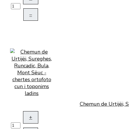
–
Chemun de Urtijëi, S
+