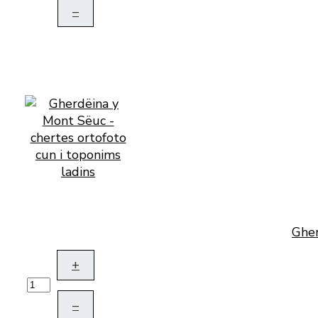
–
Gher
+
–