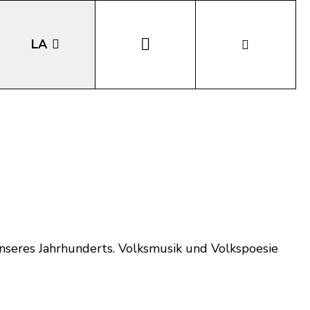
LA
EN
DE
IT
seres Jahrhunderts. Volksmusik und Volkspoesie