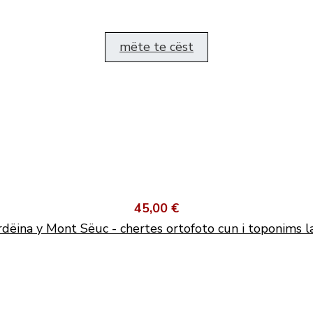
mëte te cëst
45,00 €
dëina y Mont Sëuc - chertes ortofoto cun i toponims l