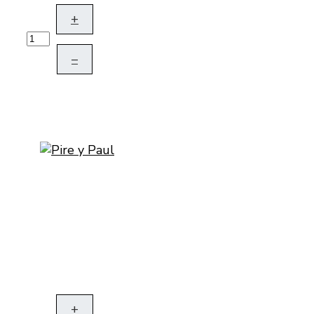
+
–
+