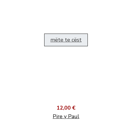
mëte te cëst
12,00 €
Pire y Paul