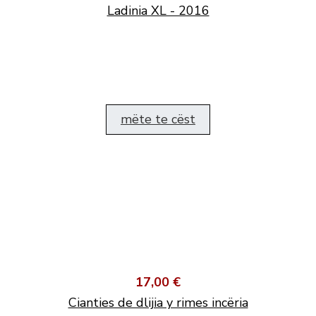
Ladinia XL - 2016
mëte te cëst
17,00 €
Cianties de dlijia y rimes incëria