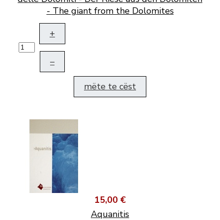
- The giant from the Dolomites
+
–
mëte te cëst
15,00 €
Aquanitis