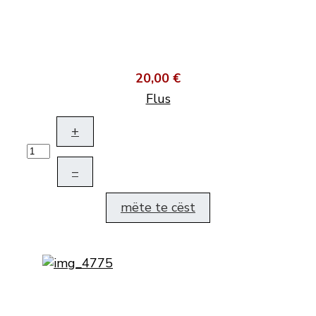
20,00 €
Flus
+
–
mëte te cëst