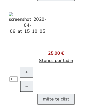
25,00 €
Stories por ladin
+
–
mëte te cëst