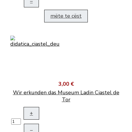
–
mëte te cëst
3,00 €
Wir erkunden das Museum Ladin Ciastel de
Tor
+
–