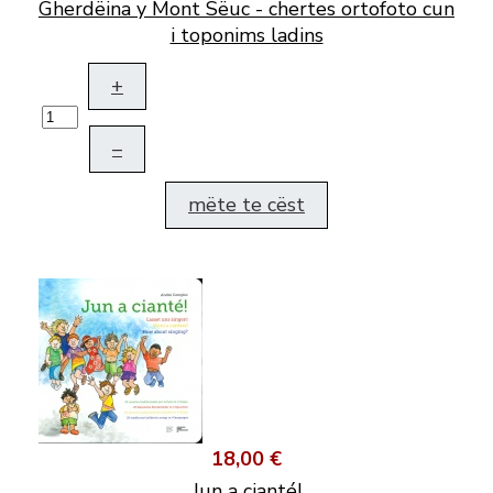
Gherdëina y Mont Sëuc - chertes ortofoto cun
i toponims ladins
+
–
mëte te cëst
18,00 €
Jun a cianté!