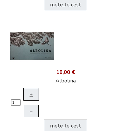
mëte te cëst
18,00 €
Albolina
+
–
mëte te cëst