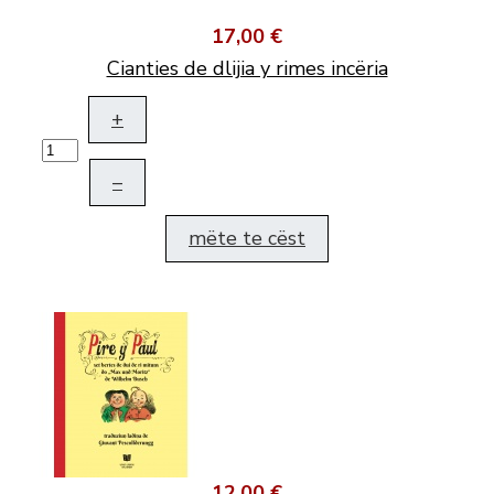
17,00 €
Cianties de dlijia y rimes incëria
+
–
mëte te cëst
12,00 €