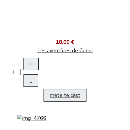
18,00 €
Les aventöres de Conni
+
–
mëte te cëst