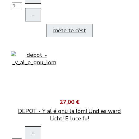
–
mëte te cëst
27,00 €
DEPOT - Y al é gnü la löm! Und es ward
Licht! E luce fu!
+