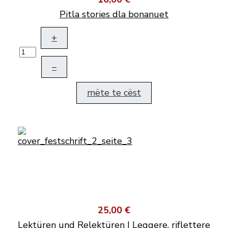
Pitla stories dla bonanuet
+
–
mëte te cëst
25,00 €
Lektüren und Relektüren | Leggere, riflettere