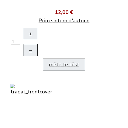
12,00 €
Prim sintom d'autonn
+
–
mëte te cëst