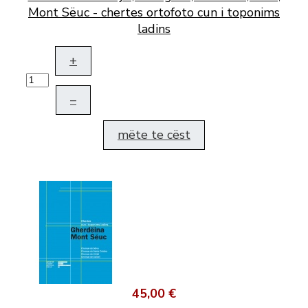
Mont Sëuc - chertes ortofoto cun i toponims
ladins
+
–
mëte te cëst
45,00 €