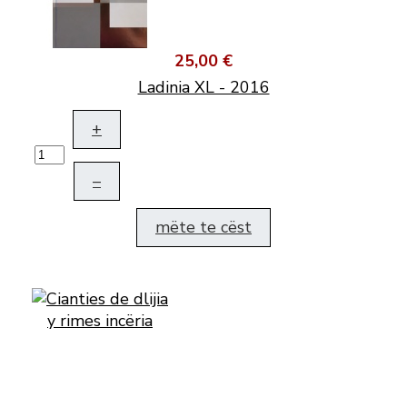
25,00 €
Ladinia XL - 2016
+
–
mëte te cëst