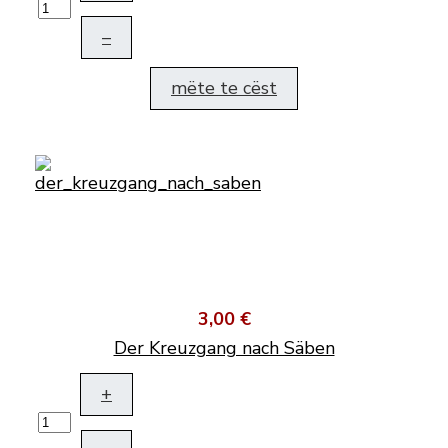
–
mëte te cëst
3,00 €
Der Kreuzgang nach Säben
+