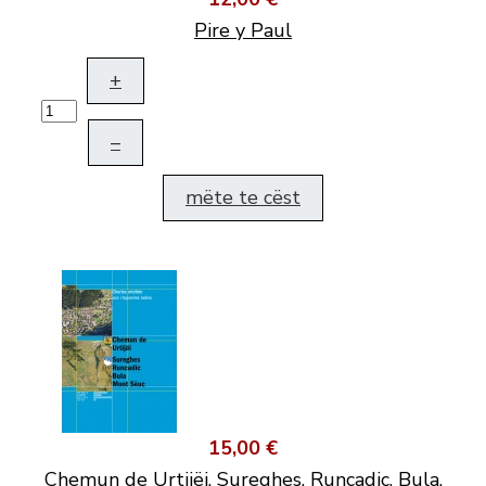
Pire y Paul
+
–
mëte te cëst
15,00 €
Chemun de Urtijëi, Sureghes, Runcadic, Bula,