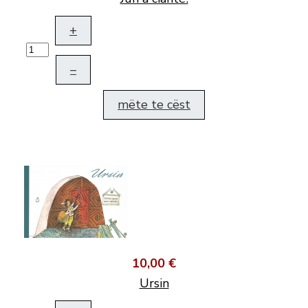
+
–
mëte te cëst
10,00 €
Ursin