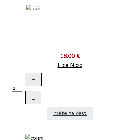
18,00 €
Pice Nicio
+
–
mëte te cëst