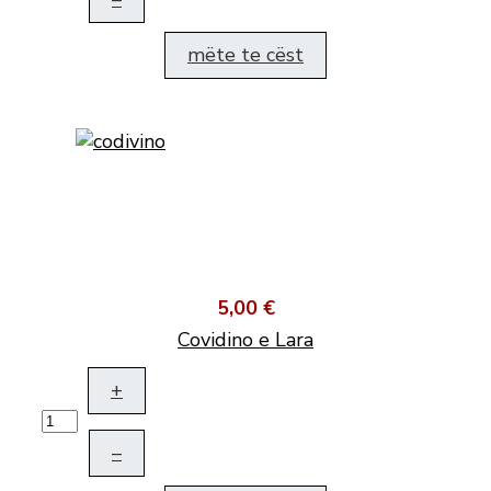
mëte te cëst
5,00 €
Covidino e Lara
+
–