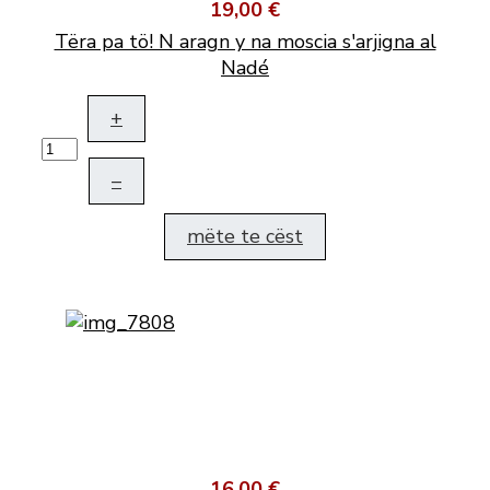
19,00 €
Tëra pa tö! N aragn y na moscia s'arjigna al
Nadé
+
–
mëte te cëst
16,00 €