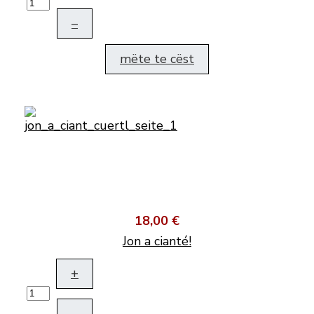
–
mëte te cëst
18,00 €
Jon a cianté!
+
–