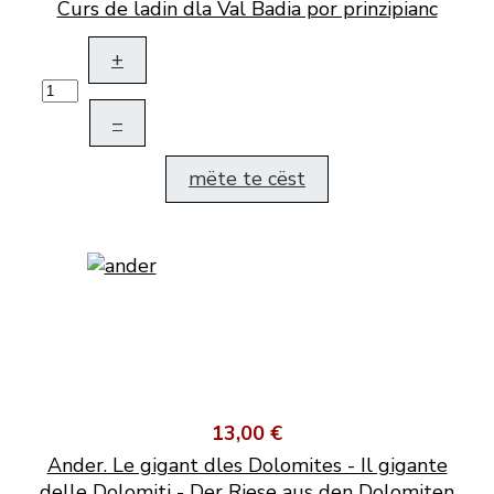
Curs de ladin dla Val Badia por prinzipianc
+
–
mëte te cëst
13,00 €
Ander. Le gigant dles Dolomites - Il gigante
delle Dolomiti - Der Riese aus den Dolomiten