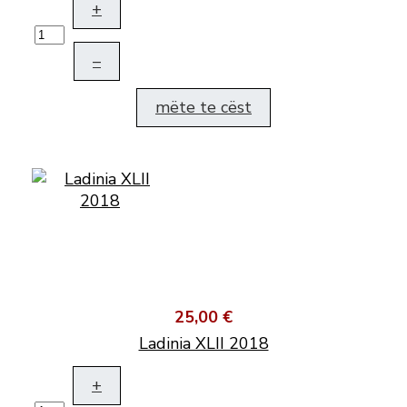
+
–
mëte te cëst
25,00 €
Ladinia XLII 2018
+