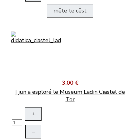
mëte te cëst
3,00 €
I jun a esploré le Museum Ladin Ciastel de
Tor
+
–