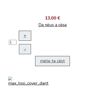
13,00 €
Da nëus a cësa
+
–
mëte te cëst