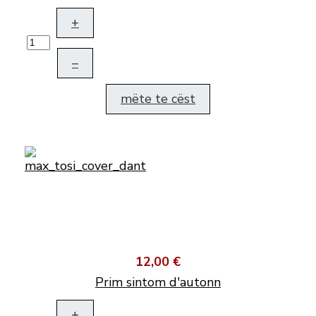
+
–
mëte te cëst
12,00 €
Prim sintom d'autonn
+