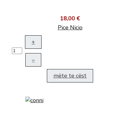
18,00 €
Pice Nicio
+
–
mëte te cëst