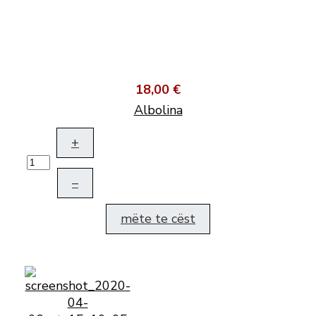
18,00 €
Albolina
+
–
mëte te cëst