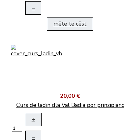
–
mëte te cëst
20,00 €
Curs de ladin dla Val Badia por prinzipianc
+
–