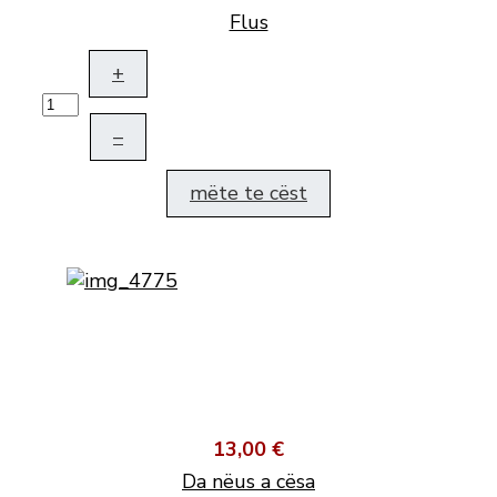
Flus
+
–
mëte te cëst
13,00 €
Da nëus a cësa