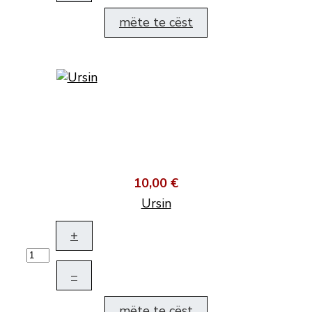
mëte te cëst
10,00 €
Ursin
+
–
mëte te cëst