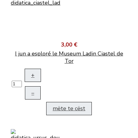
3,00 €
I jun a esploré le Museum Ladin Ciastel de
Tor
+
–
mëte te cëst