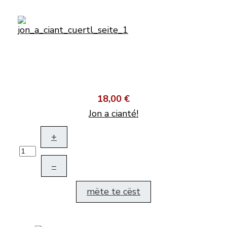
18,00 €
Jon a cianté!
+
–
mëte te cëst