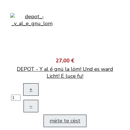
27,00 €
DEPOT - Y al é gnü la löm! Und es ward
Licht! E luce fu!
+
–
mëte te cëst