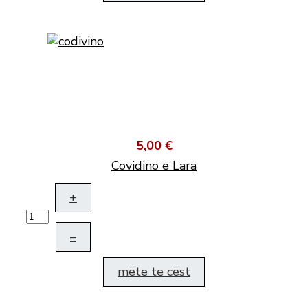
5,00 €
Covidino e Lara
+
–
mëte te cëst