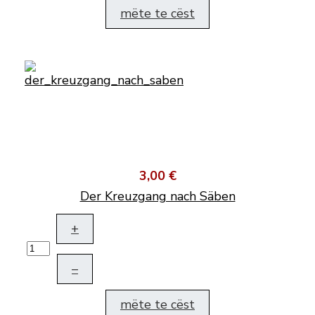
mëte te cëst
3,00 €
Der Kreuzgang nach Säben
+
–
mëte te cëst