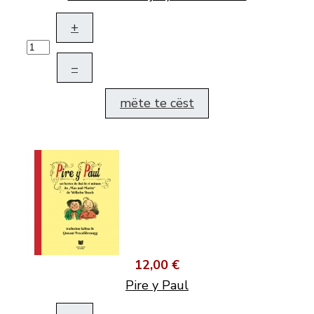
+
–
mëte te cëst
12,00 €
Pire y Paul