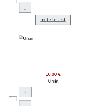
–
mëte te cëst
10,00 €
Ursin
+
–