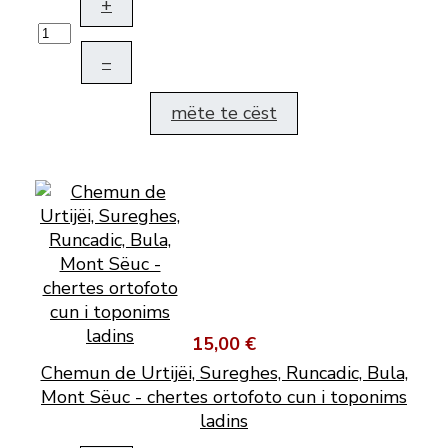
+
–
mëte te cëst
15,00 €
Chemun de Urtijëi, Sureghes, Runcadic, Bula,
Mont Sëuc - chertes ortofoto cun i toponims
ladins