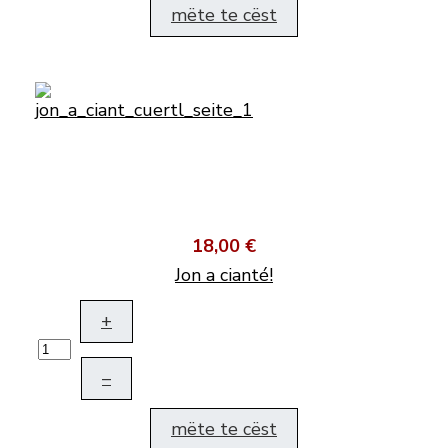
mëte te cëst
18,00 €
Jon a cianté!
+
–
mëte te cëst