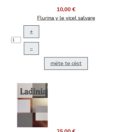
10,00 €
Flurina y le vicel salvare
+
–
mëte te cëst
25,00 €