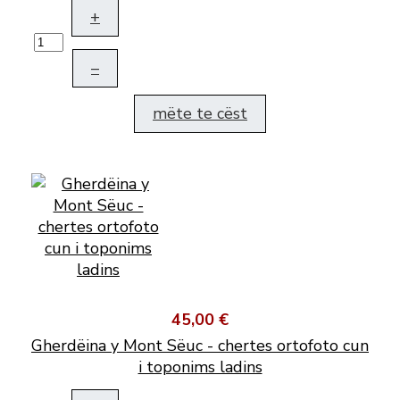
+
–
mëte te cëst
45,00 €
Gherdëina y Mont Sëuc - chertes ortofoto cun
i toponims ladins