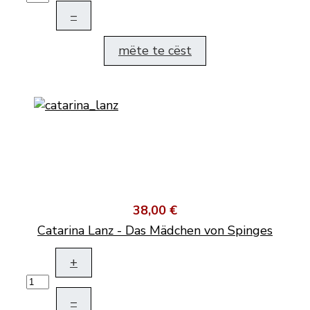
–
mëte te cëst
38,00 €
Catarina Lanz - Das Mädchen von Spinges
+
–