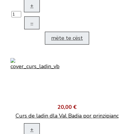
+
–
mëte te cëst
20,00 €
Curs de ladin dla Val Badia por prinzipianc
+