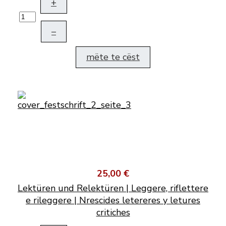
+
–
mëte te cëst
25,00 €
Lektüren und Relektüren | Leggere, riflettere
e rileggere | Nrescides letereres y letures
critiches