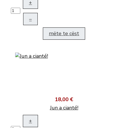
+
–
mëte te cëst
18,00 €
Jun a cianté!
+