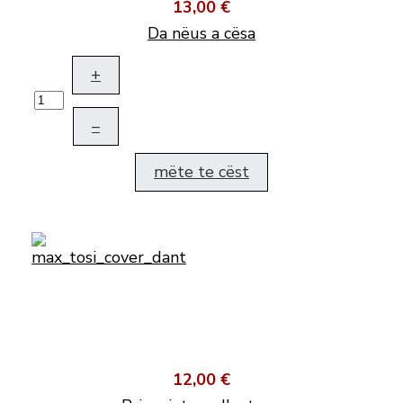
13,00 €
Da nëus a cësa
+
–
mëte te cëst
12,00 €