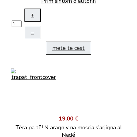
Prim sintom d'autonn
+
–
mëte te cëst
19,00 €
Tëra pa tö! N aragn y na moscia s'arjigna al
Nadé