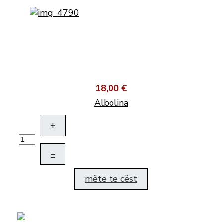
18,00 €
Albolina
+
–
mëte te cëst