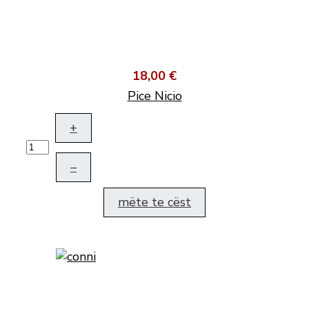
18,00 €
Pice Nicio
+
–
mëte te cëst