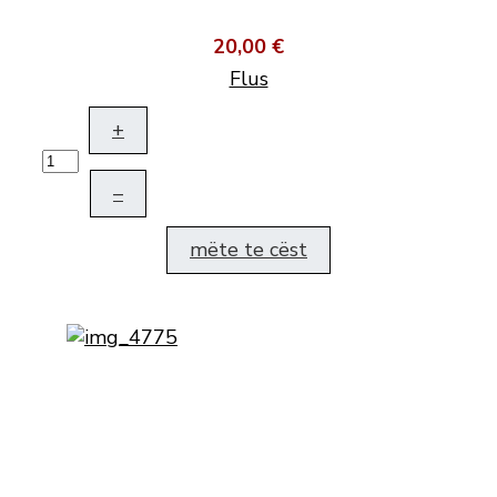
20,00 €
Flus
+
–
mëte te cëst