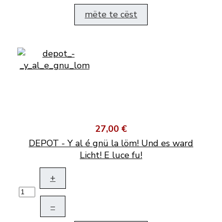
mëte te cëst
27,00 €
DEPOT - Y al é gnü la löm! Und es ward
Licht! E luce fu!
+
–