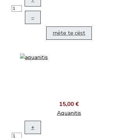
–
mëte te cëst
15,00 €
Aquanitis
+