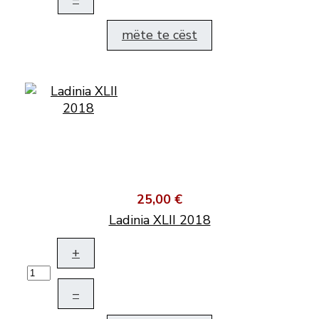
mëte te cëst
25,00 €
Ladinia XLII 2018
+
–