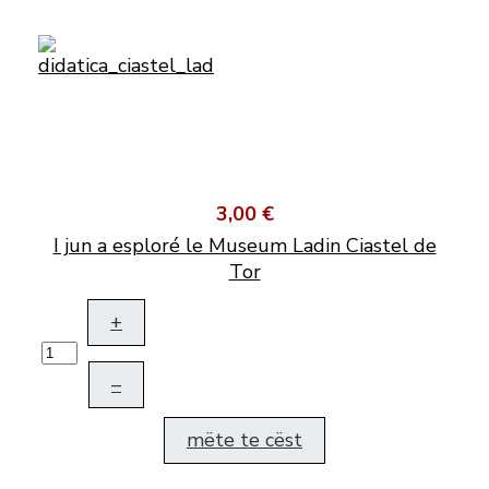
3,00 €
I jun a esploré le Museum Ladin Ciastel de
Tor
+
–
mëte te cëst