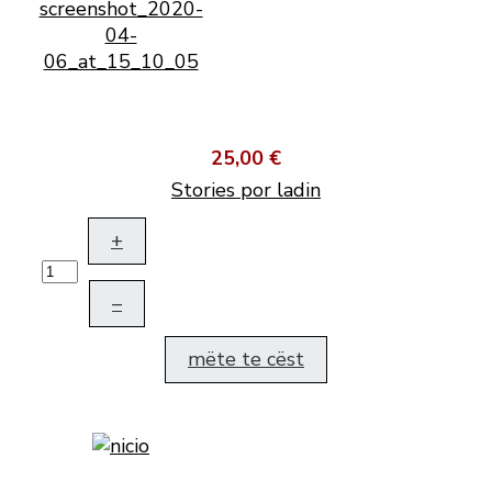
25,00 €
Stories por ladin
+
–
mëte te cëst