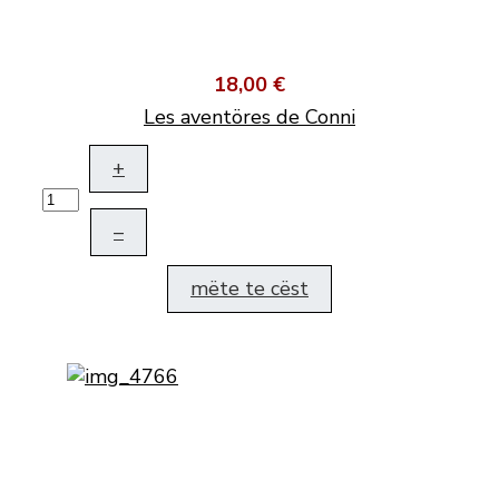
18,00 €
Les aventöres de Conni
+
–
mëte te cëst