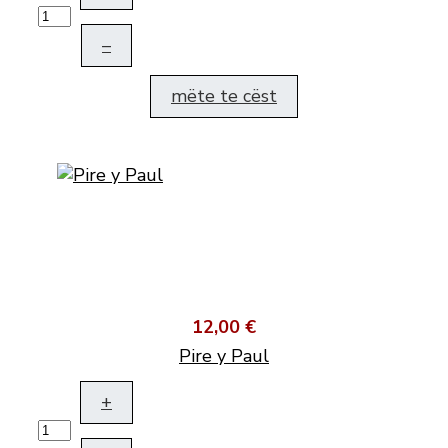
–
mëte te cëst
12,00 €
Pire y Paul
+