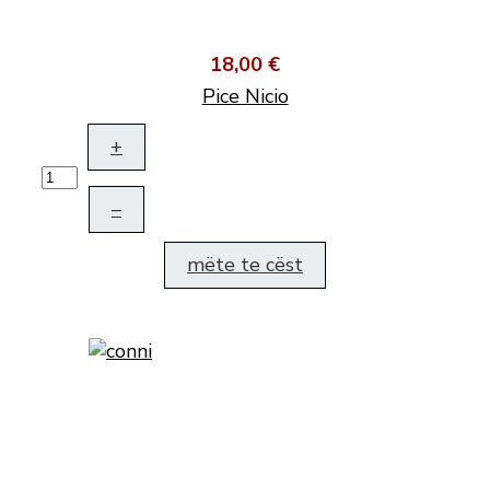
18,00 €
Pice Nicio
+
–
mëte te cëst