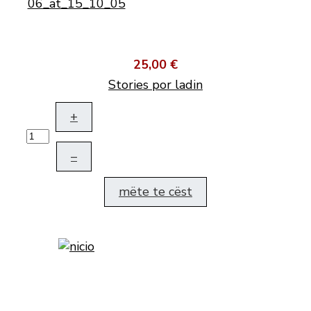
25,00 €
Stories por ladin
+
–
mëte te cëst