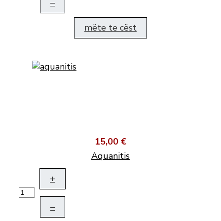
–
mëte te cëst
15,00 €
Aquanitis
+
–