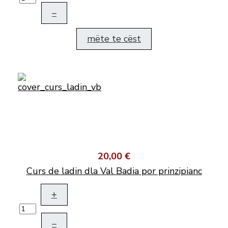
–
mëte te cëst
20,00 €
Curs de ladin dla Val Badia por prinzipianc
+
–