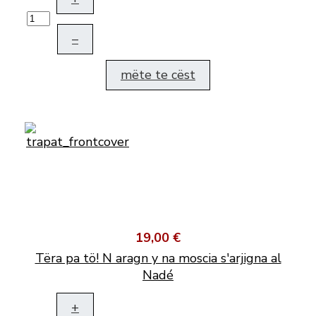
–
mëte te cëst
19,00 €
Tëra pa tö! N aragn y na moscia s'arjigna al
Nadé
+