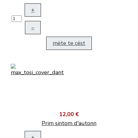
+
–
mëte te cëst
12,00 €
Prim sintom d'autonn
+