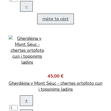
–
mëte te cëst
45,00 €
Gherdëina y Mont Sëuc - chertes ortofoto cun
i toponims ladins
+