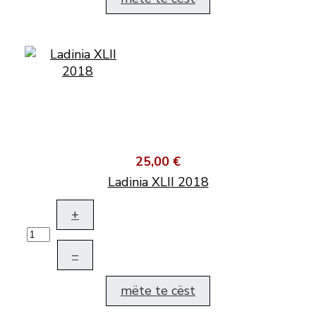
25,00 €
Ladinia XLII 2018
+
–
mëte te cëst