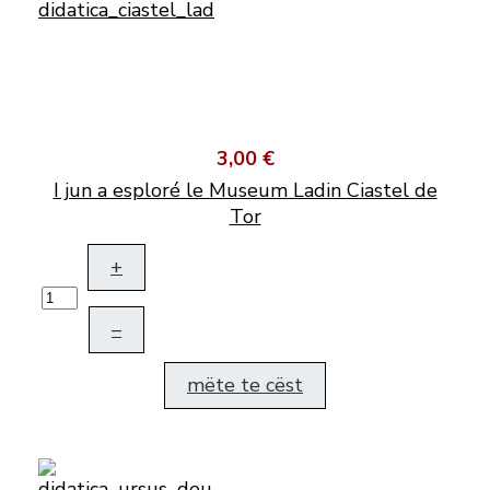
3,00 €
I jun a esploré le Museum Ladin Ciastel de
Tor
+
–
mëte te cëst