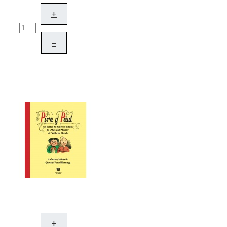
+
–
+