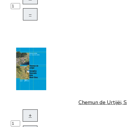
–
Chemun de Urtijëi, S
+