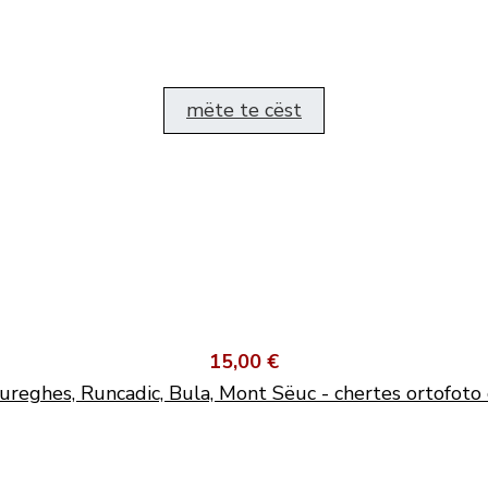
mëte te cëst
15,00 €
ureghes, Runcadic, Bula, Mont Sëuc - chertes ortofoto 