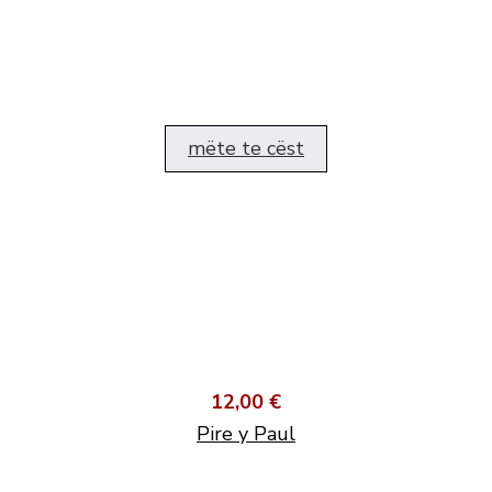
mëte te cëst
12,00 €
Pire y Paul