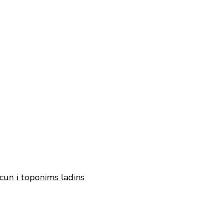
cun i toponims ladins