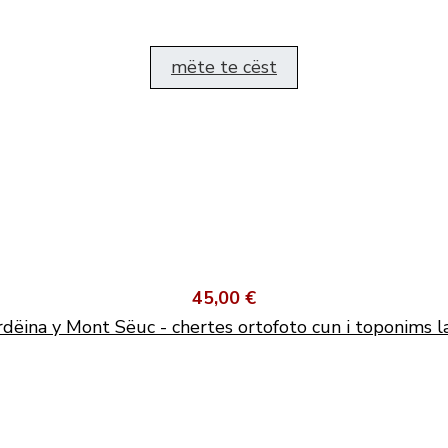
mëte te cëst
45,00 €
dëina y Mont Sëuc - chertes ortofoto cun i toponims l