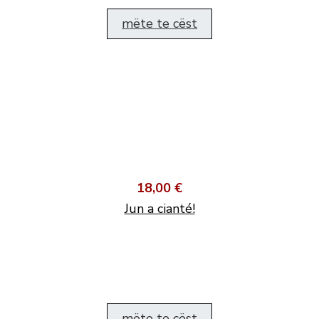
mëte te cëst
18,00 €
Jun a cianté!
mëte te cëst