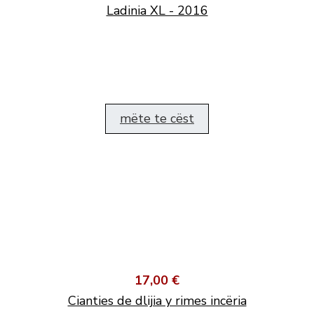
Ladinia XL - 2016
mëte te cëst
17,00 €
Cianties de dlijia y rimes incëria