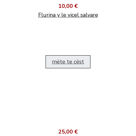
10,00 €
Flurina y le vicel salvare
mëte te cëst
25,00 €