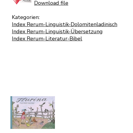
Download file
Kategorien:
Index Rerum-Linguistik-Dolomitenladinisch
Index Rerum-Linguistik-Übersetzung
Index Rerum-Literatur-Bibel