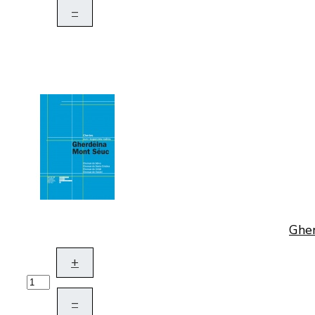
–
Gher
+
–