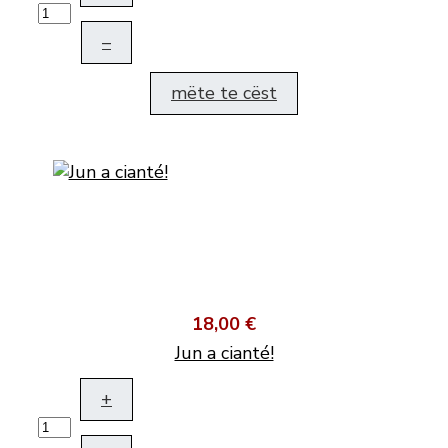
–
mëte te cëst
18,00 €
Jun a cianté!
+