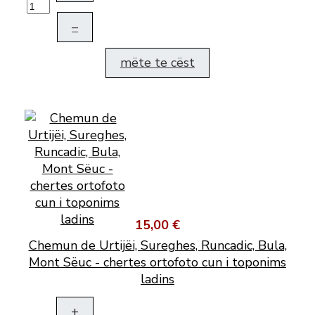
–
mëte te cëst
15,00 €
Chemun de Urtijëi, Sureghes, Runcadic, Bula,
Mont Sëuc - chertes ortofoto cun i toponims
ladins
+