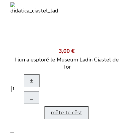
3,00 €
I jun a esploré le Museum Ladin Ciastel de
Tor
+
–
mëte te cëst