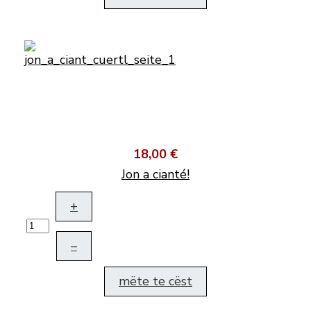
18,00 €
Jon a cianté!
+
–
mëte te cëst