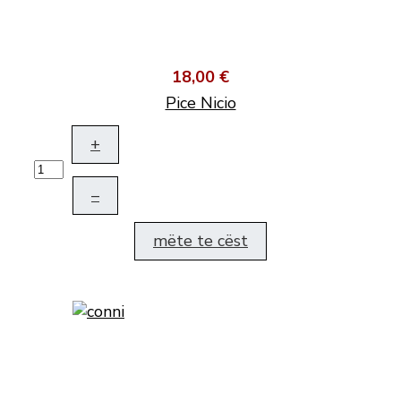
18,00 €
Pice Nicio
+
–
mëte te cëst