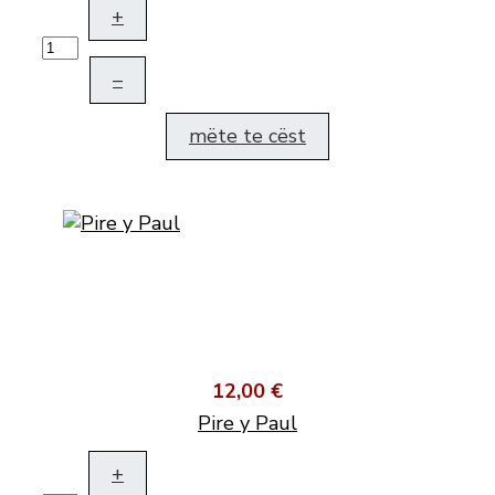
+
–
mëte te cëst
12,00 €
Pire y Paul
+