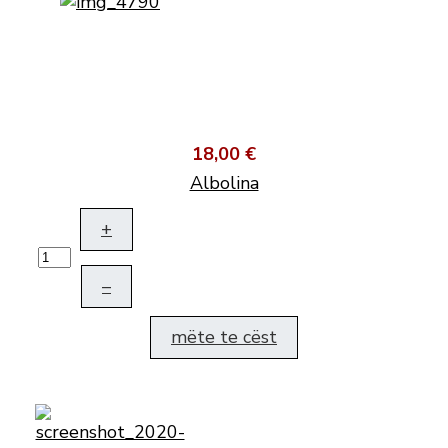
18,00 €
Albolina
+
–
mëte te cëst