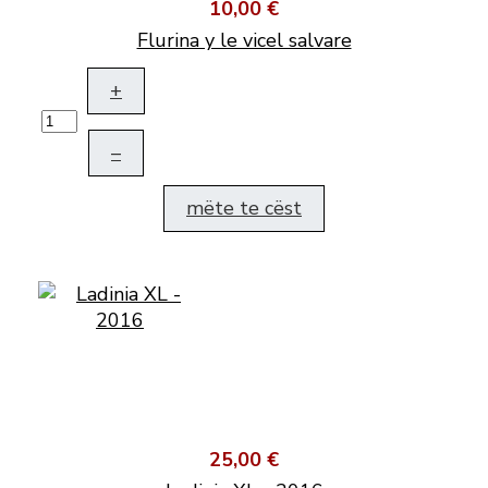
10,00 €
Flurina y le vicel salvare
+
–
mëte te cëst
25,00 €