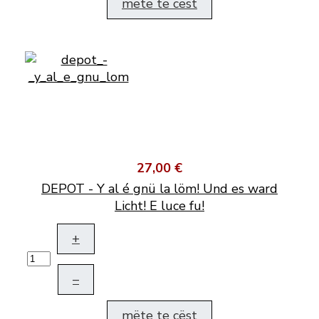
mëte te cëst
27,00 €
DEPOT - Y al é gnü la löm! Und es ward
Licht! E luce fu!
+
–
mëte te cëst