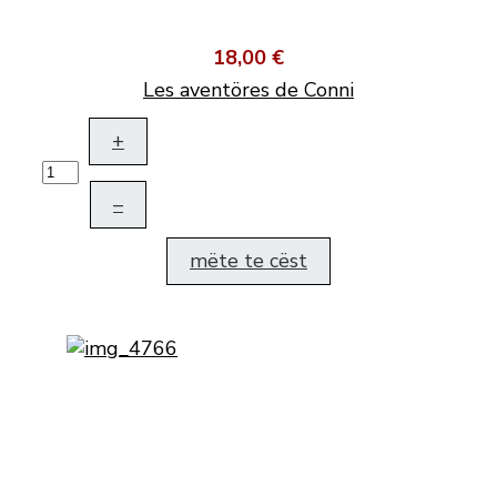
18,00 €
Les aventöres de Conni
+
–
mëte te cëst