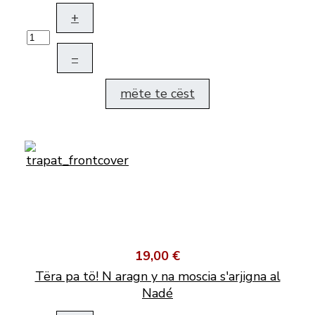
+
–
mëte te cëst
19,00 €
Tëra pa tö! N aragn y na moscia s'arjigna al
Nadé