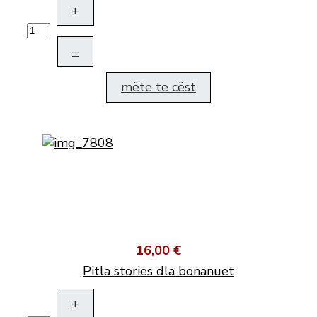
+
–
mëte te cëst
16,00 €
Pitla stories dla bonanuet
+