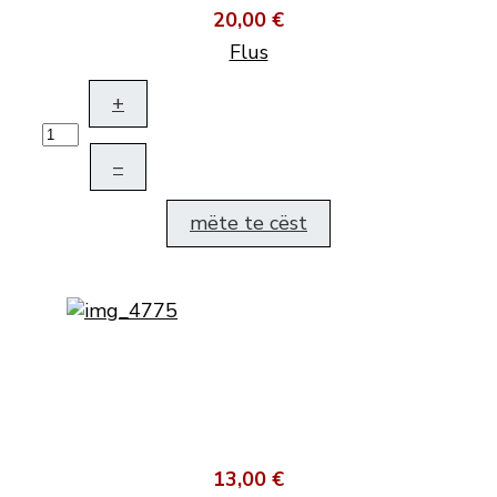
20,00 €
Flus
+
–
mëte te cëst
13,00 €