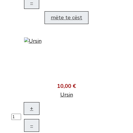
–
mëte te cëst
10,00 €
Ursin
+
–