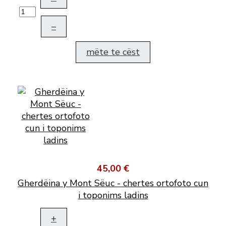
–
mëte te cëst
45,00 €
Gherdëina y Mont Sëuc - chertes ortofoto cun
i toponims ladins
+