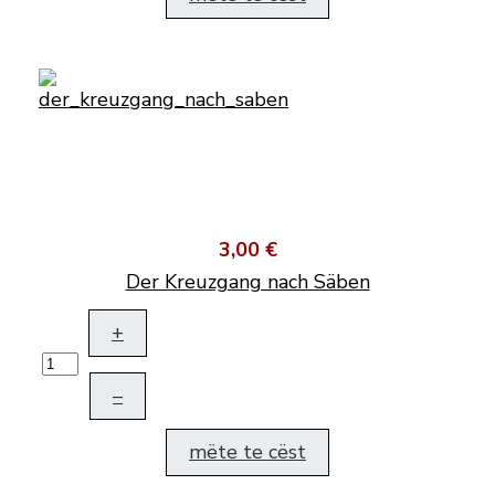
3,00 €
Der Kreuzgang nach Säben
+
–
mëte te cëst