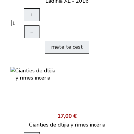
Ladinia XL - 2016
+
–
mëte te cëst
17,00 €
Cianties de dlijia y rimes incëria