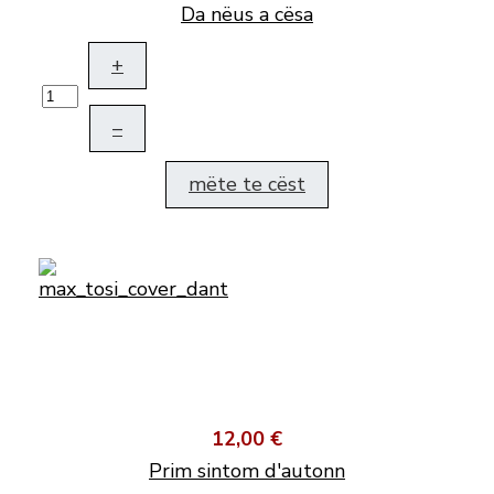
Da nëus a cësa
+
–
mëte te cëst
12,00 €
Prim sintom d'autonn