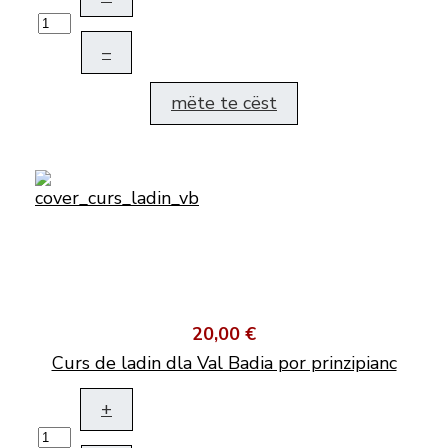
–
mëte te cëst
20,00 €
Curs de ladin dla Val Badia por prinzipianc
+