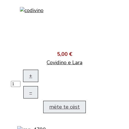
5,00 €
Covidino e Lara
+
–
mëte te cëst