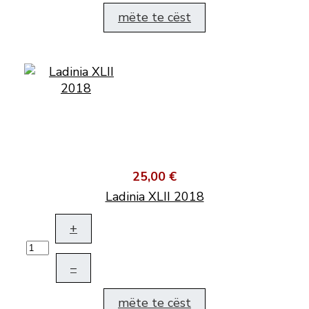
mëte te cëst
25,00 €
Ladinia XLII 2018
+
–
mëte te cëst