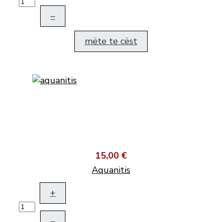
–
mëte te cëst
15,00 €
Aquanitis
+
–