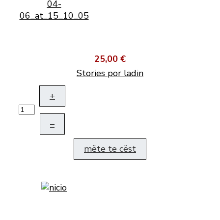
25,00 €
Stories por ladin
+
–
mëte te cëst