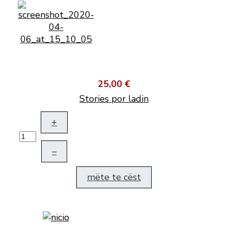
25,00 €
Stories por ladin
+
–
mëte te cëst