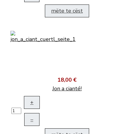
mëte te cëst
18,00 €
Jon a cianté!
+
–