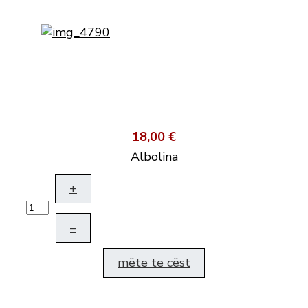
18,00 €
Albolina
+
–
mëte te cëst