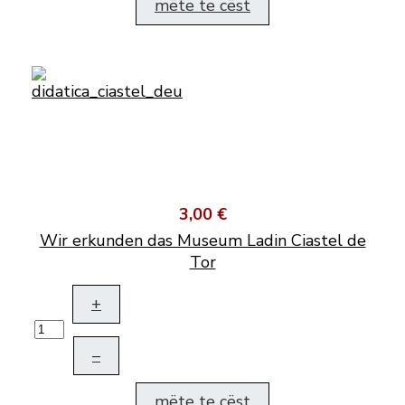
mëte te cëst
3,00 €
Wir erkunden das Museum Ladin Ciastel de
Tor
+
–
mëte te cëst