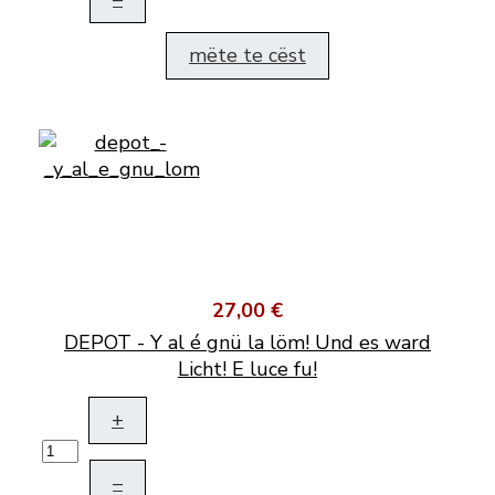
mëte te cëst
27,00 €
DEPOT - Y al é gnü la löm! Und es ward
Licht! E luce fu!
+
–