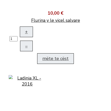
10,00 €
Flurina y le vicel salvare
+
–
mëte te cëst