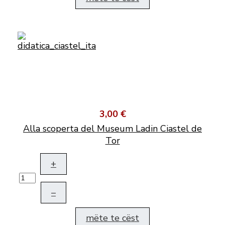
3,00 €
Alla scoperta del Museum Ladin Ciastel de
Tor
+
–
mëte te cëst