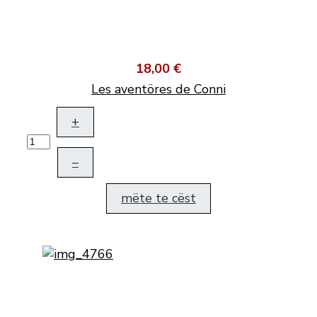
18,00 €
Les aventöres de Conni
+
–
mëte te cëst