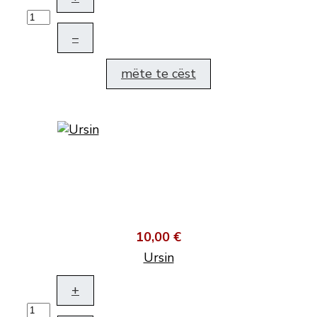
–
mëte te cëst
10,00 €
Ursin
+