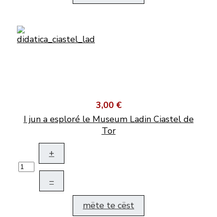
3,00 €
I jun a esploré le Museum Ladin Ciastel de
Tor
+
–
mëte te cëst