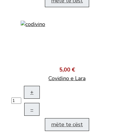
mëte te cëst
5,00 €
Covidino e Lara
+
–
mëte te cëst