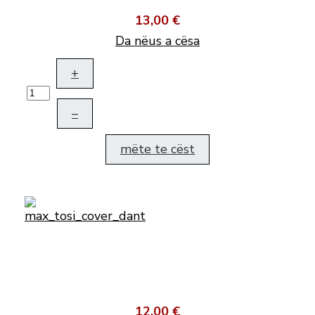
13,00 €
Da nëus a cësa
+
–
mëte te cëst
12,00 €