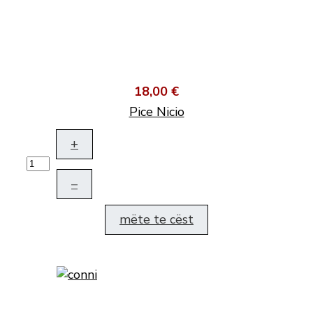
18,00 €
Pice Nicio
+
–
mëte te cëst