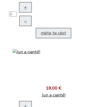
+
–
mëte te cëst
18,00 €
Jun a cianté!
+