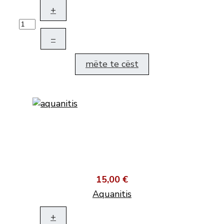
+
–
mëte te cëst
15,00 €
Aquanitis
+