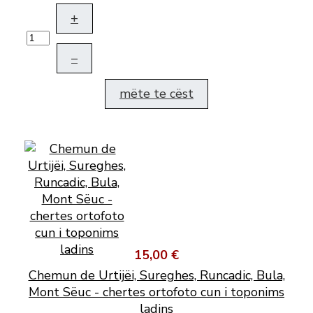
+
–
mëte te cëst
15,00 €
Chemun de Urtijëi, Sureghes, Runcadic, Bula,
Mont Sëuc - chertes ortofoto cun i toponims
ladins