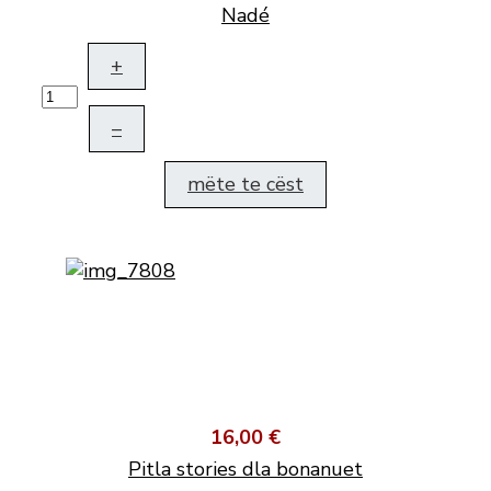
Nadé
+
–
mëte te cëst
16,00 €
Pitla stories dla bonanuet