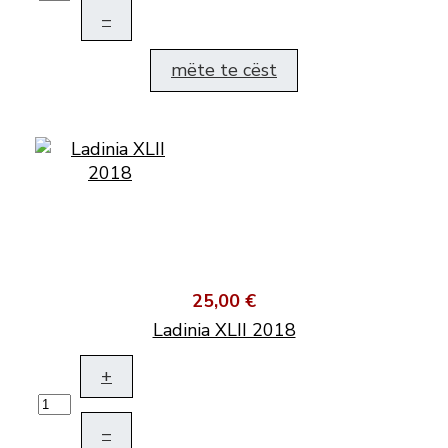
–
mëte te cëst
25,00 €
Ladinia XLII 2018
+
–