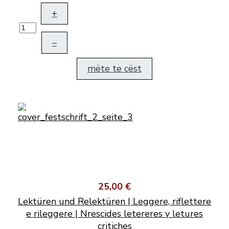
+
–
mëte te cëst
25,00 €
Lektüren und Relektüren | Leggere, riflettere
e rileggere | Nrescides letereres y letures
critiches