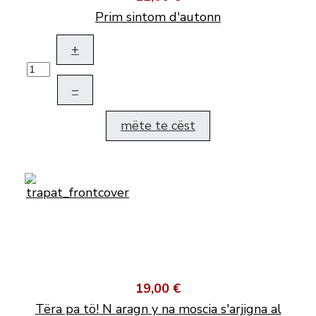
Prim sintom d'autonn
+
–
mëte te cëst
19,00 €
Tëra pa tö! N aragn y na moscia s'arjigna al