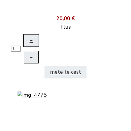
20,00 €
Flus
+
–
mëte te cëst