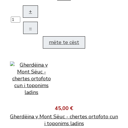
+
–
mëte te cëst
45,00 €
Gherdëina y Mont Sëuc - chertes ortofoto cun
i toponims ladins