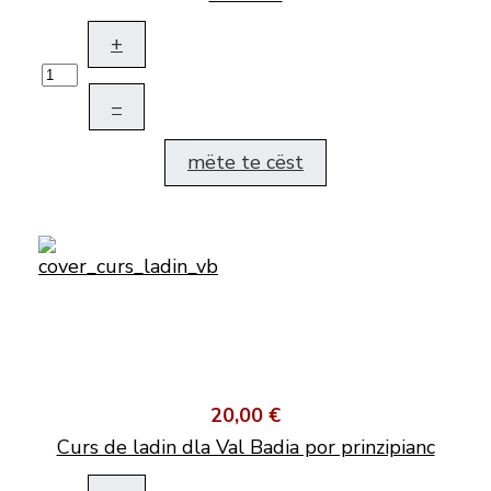
+
–
mëte te cëst
20,00 €
Curs de ladin dla Val Badia por prinzipianc