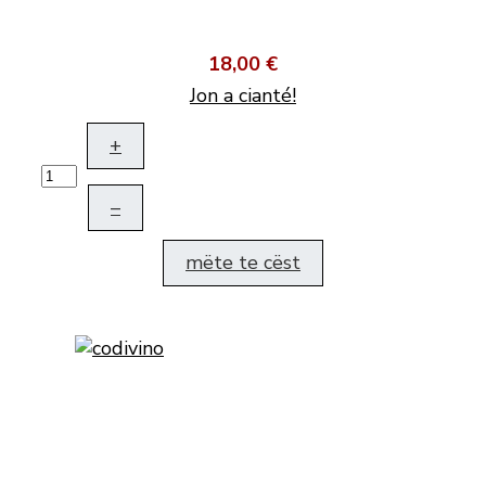
18,00 €
Jon a cianté!
+
–
mëte te cëst