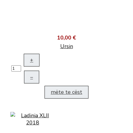
10,00 €
Ursin
+
–
mëte te cëst