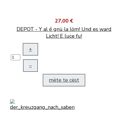
27,00 €
DEPOT - Y al é gnü la löm! Und es ward
Licht! E luce fu!
+
–
mëte te cëst