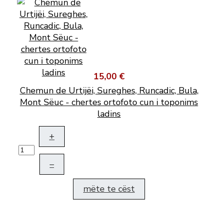
15,00 €
Chemun de Urtijëi, Sureghes, Runcadic, Bula,
Mont Sëuc - chertes ortofoto cun i toponims
ladins
+
–
mëte te cëst