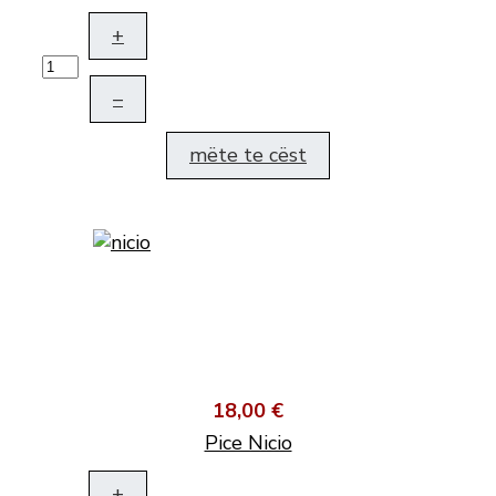
+
–
mëte te cëst
18,00 €
Pice Nicio
+