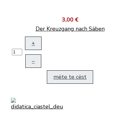
3,00 €
Der Kreuzgang nach Säben
+
–
mëte te cëst