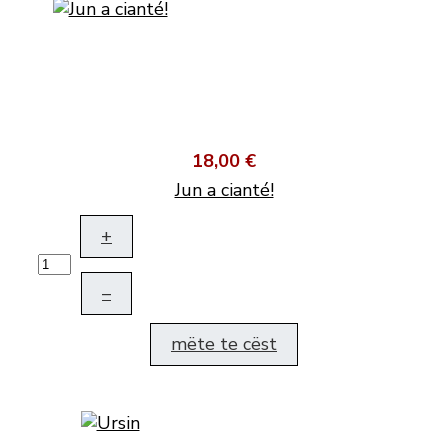
18,00 €
Jun a cianté!
+
–
mëte te cëst