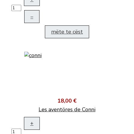
–
mëte te cëst
18,00 €
Les aventöres de Conni
+