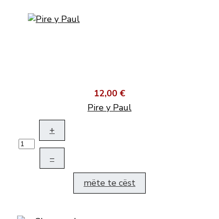
12,00 €
Pire y Paul
+
–
mëte te cëst