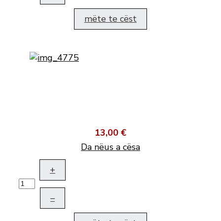
mëte te cëst
13,00 €
Da nëus a cësa
+
–