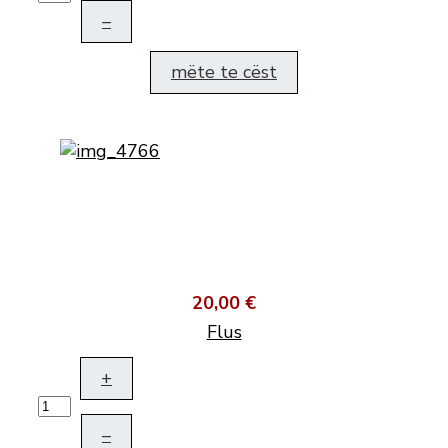
–
mëte te cëst
20,00 €
Flus
+
–