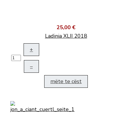
25,00 €
Ladinia XLII 2018
+
–
mëte te cëst