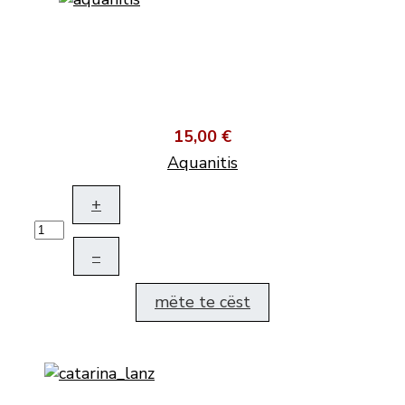
15,00 €
Aquanitis
+
–
mëte te cëst