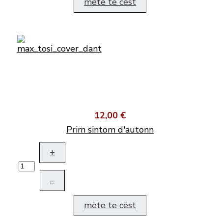
mëte te cëst
12,00 €
Prim sintom d'autonn
+
–
mëte te cëst