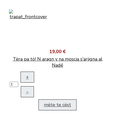
19,00 €
Tëra pa tö! N aragn y na moscia s'arjigna al
Nadé
+
–
mëte te cëst