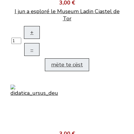
3,00 €
I jun a esploré le Museum Ladin Ciastel de
Tor
+
–
mëte te cëst
3,00 €