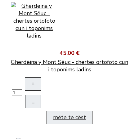
45,00 €
Gherdëina y Mont Sëuc - chertes ortofoto cun
i toponims ladins
+
–
mëte te cëst