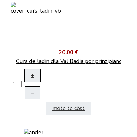
20,00 €
Curs de ladin dla Val Badia por prinzipianc
+
–
mëte te cëst