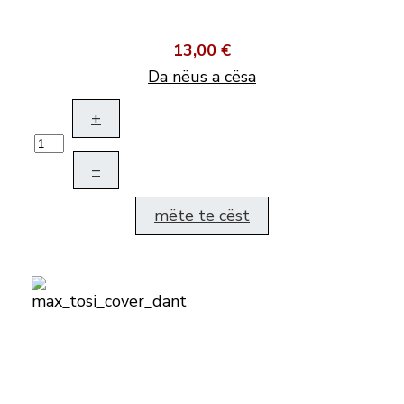
13,00 €
Da nëus a cësa
+
–
mëte te cëst