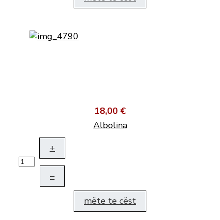
18,00 €
Albolina
+
–
mëte te cëst