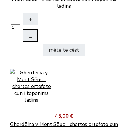
ladins
+
–
mëte te cëst
45,00 €
Gherdëina y Mont Sëuc - chertes ortofoto cun