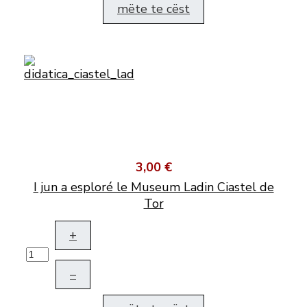
mëte te cëst
3,00 €
I jun a esploré le Museum Ladin Ciastel de
Tor
+
–