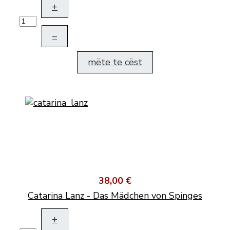
+
–
mëte te cëst
38,00 €
Catarina Lanz - Das Mädchen von Spinges
+