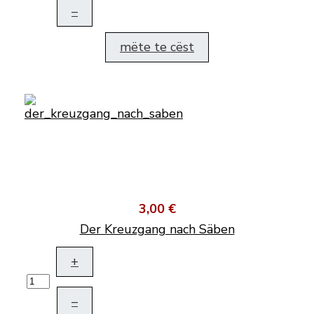
–
mëte te cëst
3,00 €
Der Kreuzgang nach Säben
+
–