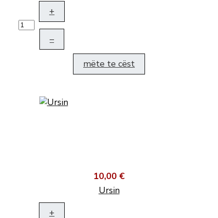
+
–
mëte te cëst
10,00 €
Ursin
+