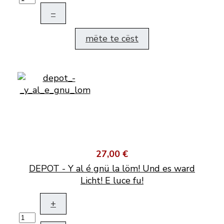
–
mëte te cëst
27,00 €
DEPOT - Y al é gnü la löm! Und es ward
Licht! E luce fu!
+