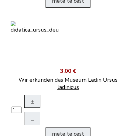
mëte te cëst
3,00 €
Wir erkunden das Museum Ladin Ursus
ladinicus
+
–
mëte te cëst