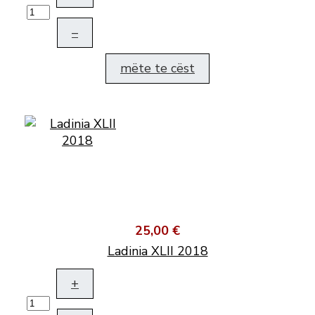
–
mëte te cëst
25,00 €
Ladinia XLII 2018
+