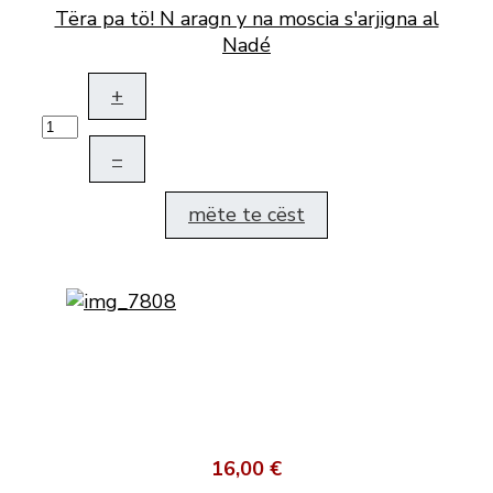
Tëra pa tö! N aragn y na moscia s'arjigna al
Nadé
+
–
mëte te cëst
16,00 €