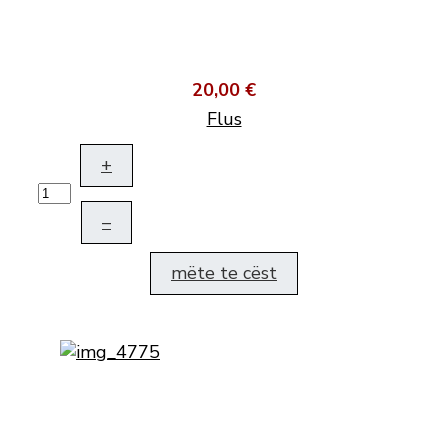
20,00 €
Flus
+
–
mëte te cëst