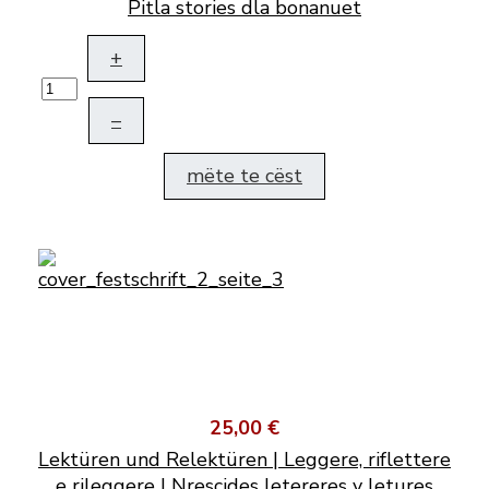
Pitla stories dla bonanuet
+
–
mëte te cëst
25,00 €
Lektüren und Relektüren | Leggere, riflettere
e rileggere | Nrescides letereres y letures