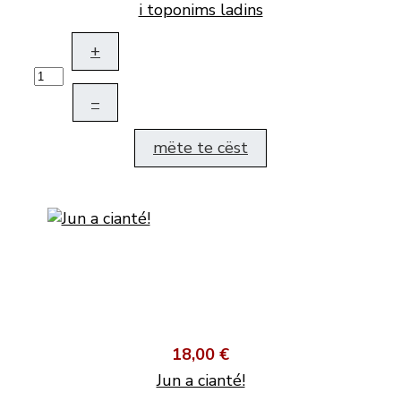
i toponims ladins
+
–
mëte te cëst
18,00 €
Jun a cianté!