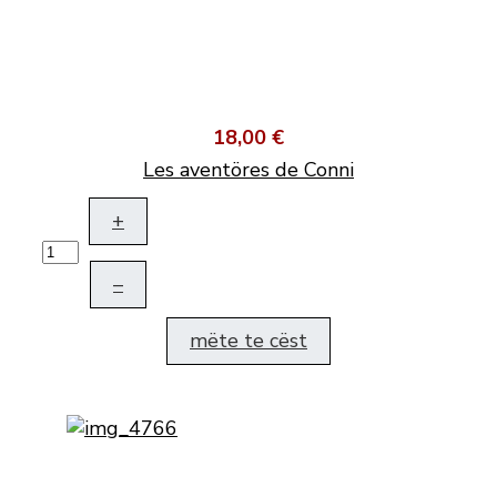
18,00 €
Les aventöres de Conni
+
–
mëte te cëst