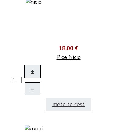
18,00 €
Pice Nicio
+
–
mëte te cëst