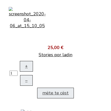
25,00 €
Stories por ladin
+
–
mëte te cëst