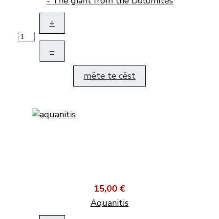
- The giant from the Dolomites
+
–
mëte te cëst
15,00 €
Aquanitis