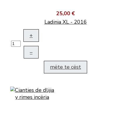
25,00 €
Ladinia XL - 2016
+
–
mëte te cëst