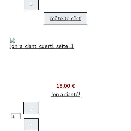
–
mëte te cëst
18,00 €
Jon a cianté!
+
–