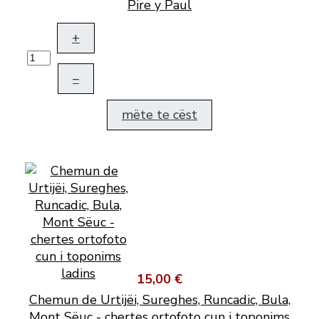
Pire y Paul
+
–
mëte te cëst
15,00 €
Chemun de Urtijëi, Sureghes, Runcadic, Bula,
Mont Sëuc - chertes ortofoto cun i toponims