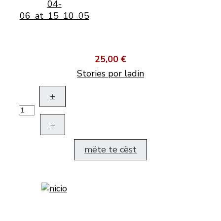
25,00 €
Stories por ladin
+
–
mëte te cëst