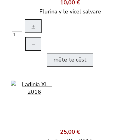
10,00 €
Flurina y le vicel salvare
+
–
mëte te cëst
25,00 €