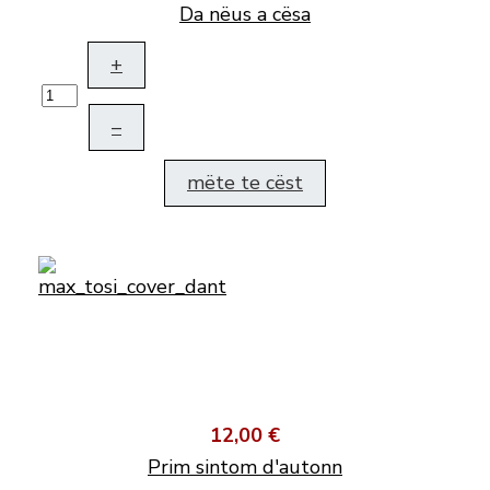
Da nëus a cësa
+
–
mëte te cëst
12,00 €
Prim sintom d'autonn