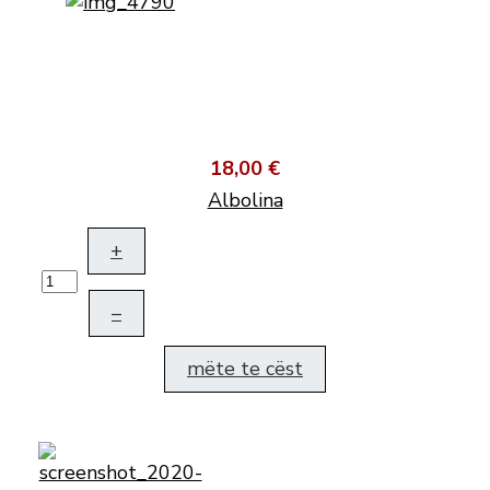
18,00 €
Albolina
+
–
mëte te cëst