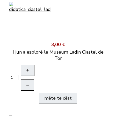
3,00 €
I jun a esploré le Museum Ladin Ciastel de
Tor
+
–
mëte te cëst