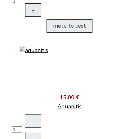
–
mëte te cëst
15,00 €
Aquanitis
+
–