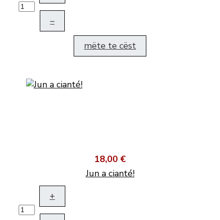
–
mëte te cëst
18,00 €
Jun a cianté!
+