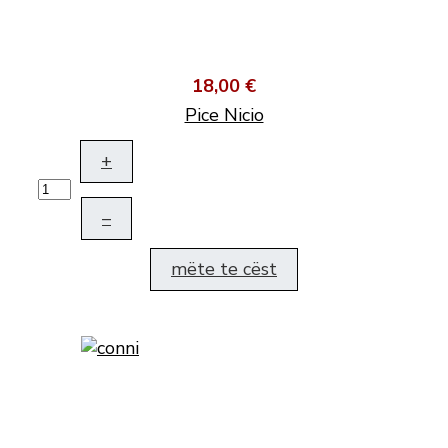
18,00 €
Pice Nicio
+
–
mëte te cëst