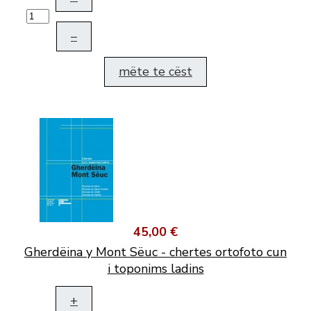
–
mëte te cëst
45,00 €
Gherdëina y Mont Sëuc - chertes ortofoto cun
i toponims ladins
+