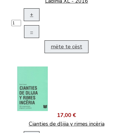
Ladinia XL - 2016
+
–
mëte te cëst
17,00 €
Cianties de dlijia y rimes incëria