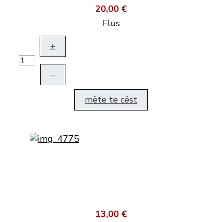
20,00 €
Flus
+
–
mëte te cëst
13,00 €