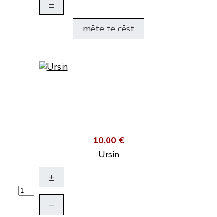
–
mëte te cëst
10,00 €
Ursin
+
–