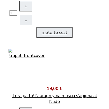
+
–
mëte te cëst
19,00 €
Tëra pa tö! N aragn y na moscia s'arjigna al
Nadé