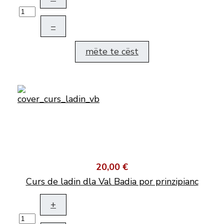
–
mëte te cëst
20,00 €
Curs de ladin dla Val Badia por prinzipianc
+