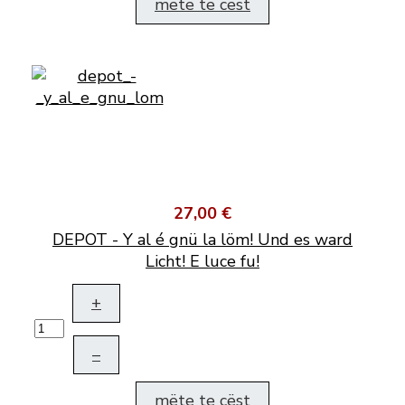
mëte te cëst
27,00 €
DEPOT - Y al é gnü la löm! Und es ward
Licht! E luce fu!
+
–
mëte te cëst