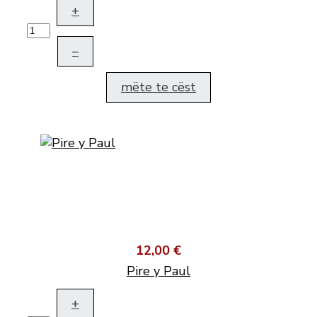
+
–
mëte te cëst
12,00 €
Pire y Paul
+