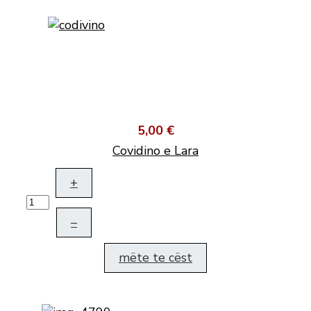
5,00 €
Covidino e Lara
+
–
mëte te cëst