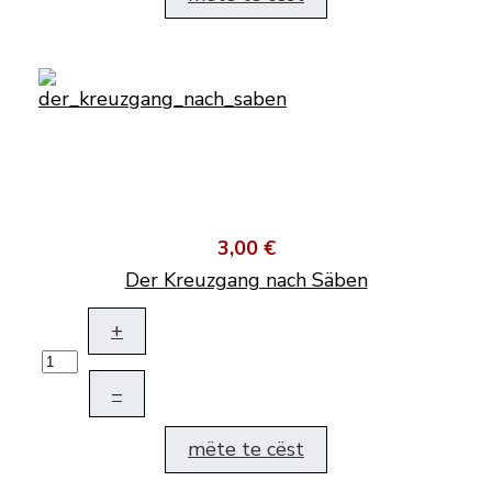
3,00 €
Der Kreuzgang nach Säben
+
–
mëte te cëst