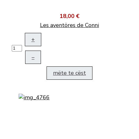
18,00 €
Les aventöres de Conni
+
–
mëte te cëst