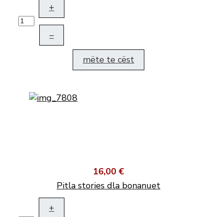
+
–
mëte te cëst
16,00 €
Pitla stories dla bonanuet
+