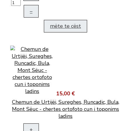
–
mëte te cëst
15,00 €
Chemun de Urtijëi, Sureghes, Runcadic, Bula,
Mont Sëuc - chertes ortofoto cun i toponims
ladins
+