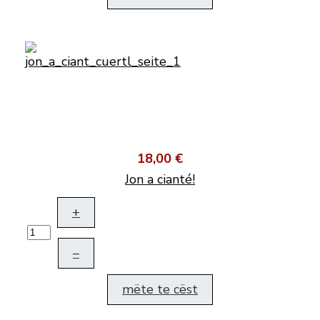
18,00 €
Jon a cianté!
+
–
mëte te cëst