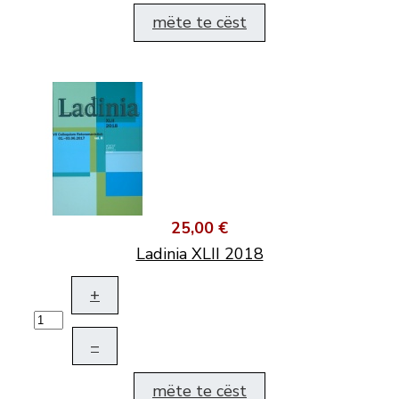
mëte te cëst
25,00 €
Ladinia XLII 2018
+
–
mëte te cëst