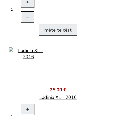
+
–
mëte te cëst
25,00 €
Ladinia XL - 2016
+