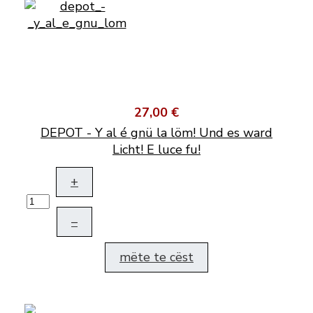
27,00 €
DEPOT - Y al é gnü la löm! Und es ward
Licht! E luce fu!
+
–
mëte te cëst