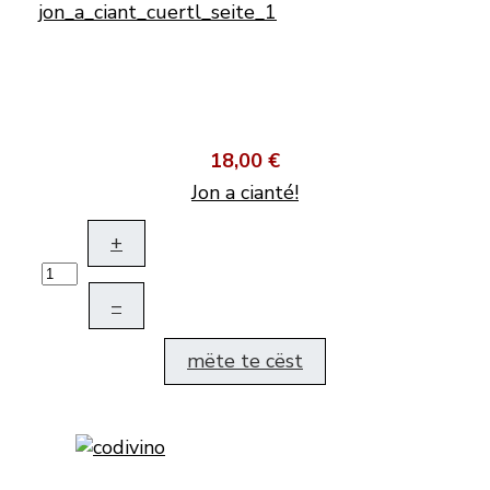
18,00 €
Jon a cianté!
+
–
mëte te cëst