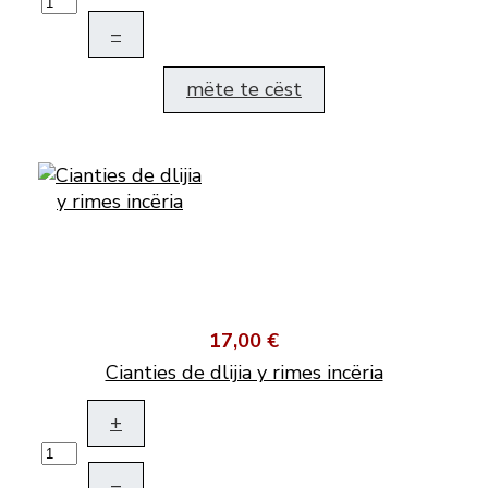
–
mëte te cëst
17,00 €
Cianties de dlijia y rimes incëria
+
–