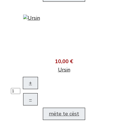
10,00 €
Ursin
+
–
mëte te cëst