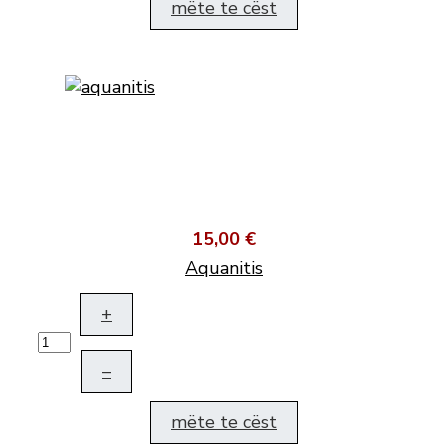
mëte te cëst
15,00 €
Aquanitis
+
–
mëte te cëst