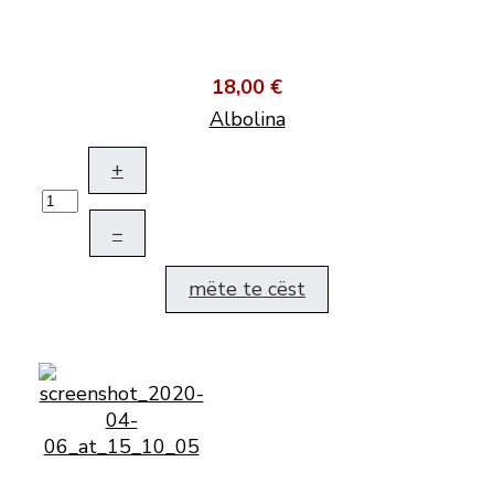
18,00 €
Albolina
+
–
mëte te cëst