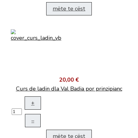
mëte te cëst
20,00 €
Curs de ladin dla Val Badia por prinzipianc
+
–
mëte te cëst