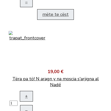
–
mëte te cëst
19,00 €
Tëra pa tö! N aragn y na moscia s'arjigna al
Nadé
+
–