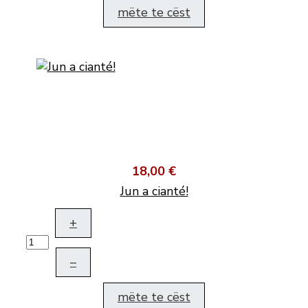
mëte te cëst
18,00 €
Jun a cianté!
+
–
mëte te cëst