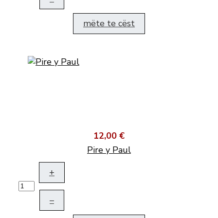
mëte te cëst
12,00 €
Pire y Paul
+
–