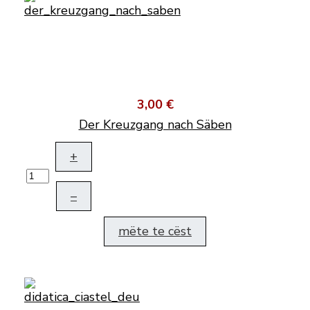
3,00 €
Der Kreuzgang nach Säben
+
–
mëte te cëst