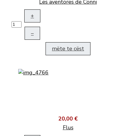
Les aventöres de Conni
+
–
mëte te cëst
20,00 €
Flus