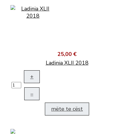
25,00 €
Ladinia XLII 2018
+
–
mëte te cëst