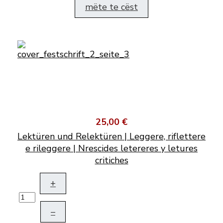
mëte te cëst
25,00 €
Lektüren und Relektüren | Leggere, riflettere
e rileggere | Nrescides letereres y letures
critiches
+
–