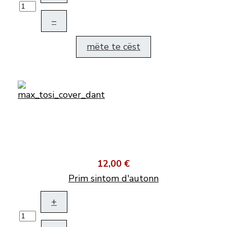
–
mëte te cëst
12,00 €
Prim sintom d'autonn
+