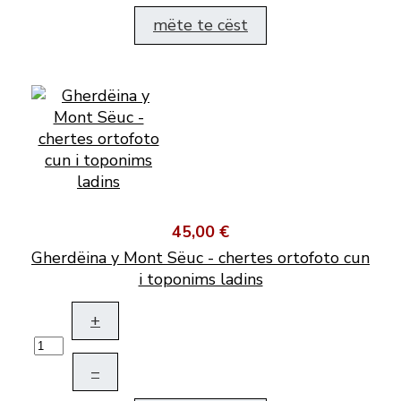
mëte te cëst
45,00 €
Gherdëina y Mont Sëuc - chertes ortofoto cun
i toponims ladins
+
–