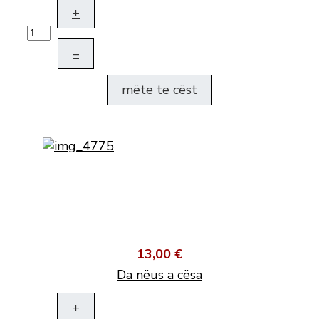
+
–
mëte te cëst
13,00 €
Da nëus a cësa
+