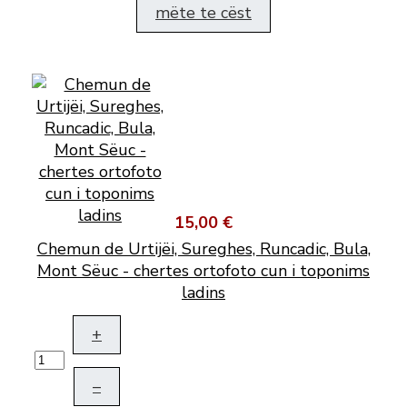
mëte te cëst
15,00 €
Chemun de Urtijëi, Sureghes, Runcadic, Bula,
Mont Sëuc - chertes ortofoto cun i toponims
ladins
+
–