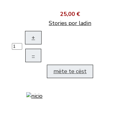
25,00 €
Stories por ladin
+
–
mëte te cëst