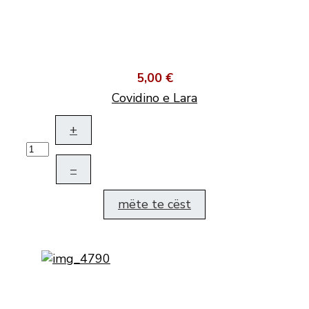
5,00 €
Covidino e Lara
+
–
mëte te cëst