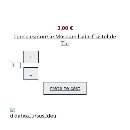
3,00 €
I jun a esploré le Museum Ladin Ciastel de
Tor
+
–
mëte te cëst