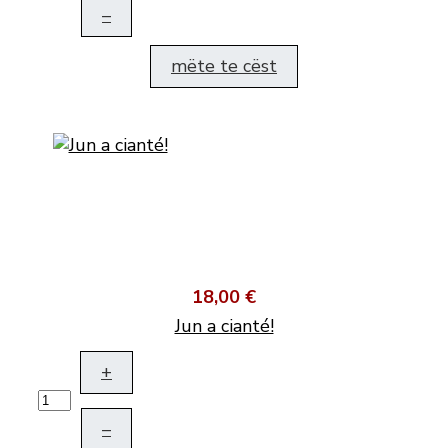
–
mëte te cëst
18,00 €
Jun a cianté!
+
–