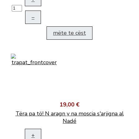
–
mëte te cëst
19,00 €
Tëra pa tö! N aragn y na moscia s'arjigna al
Nadé
+