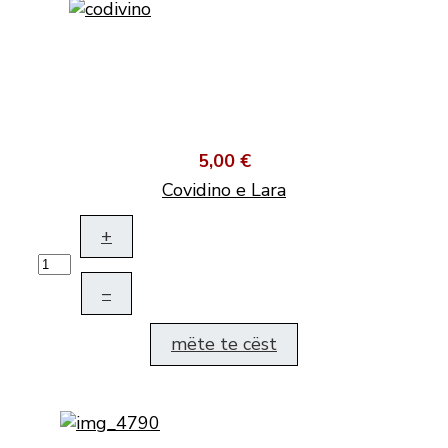
5,00 €
Covidino e Lara
+
–
mëte te cëst