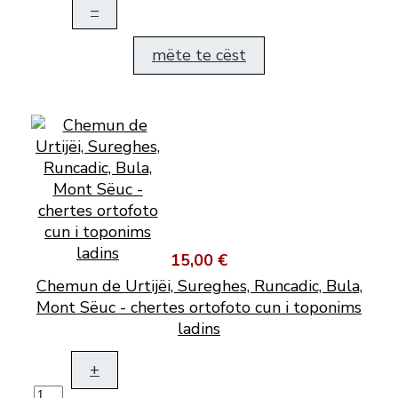
–
mëte te cëst
15,00 €
Chemun de Urtijëi, Sureghes, Runcadic, Bula,
Mont Sëuc - chertes ortofoto cun i toponims
ladins
+