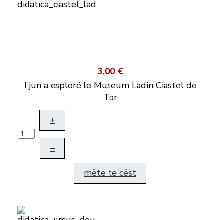
3,00 €
I jun a esploré le Museum Ladin Ciastel de
Tor
+
–
mëte te cëst