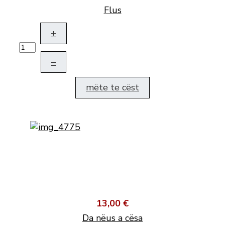
Flus
+
–
mëte te cëst
13,00 €
Da nëus a cësa