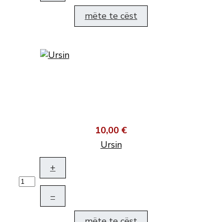
mëte te cëst
10,00 €
Ursin
+
–
mëte te cëst