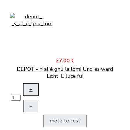
27,00 €
DEPOT - Y al é gnü la löm! Und es ward
Licht! E luce fu!
+
–
mëte te cëst