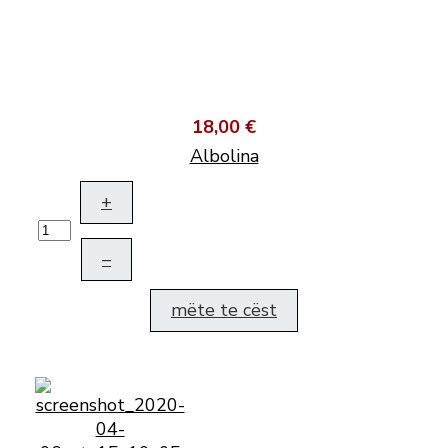
18,00 €
Albolina
+
–
mëte te cëst