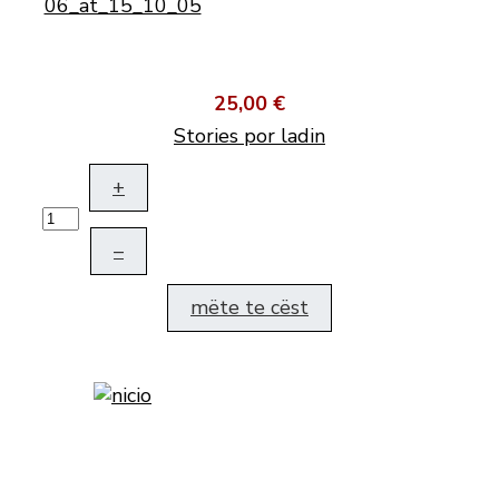
25,00 €
Stories por ladin
+
–
mëte te cëst