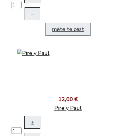
–
mëte te cëst
12,00 €
Pire y Paul
+