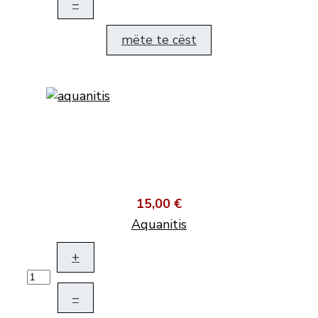
–
mëte te cëst
15,00 €
Aquanitis
+
–