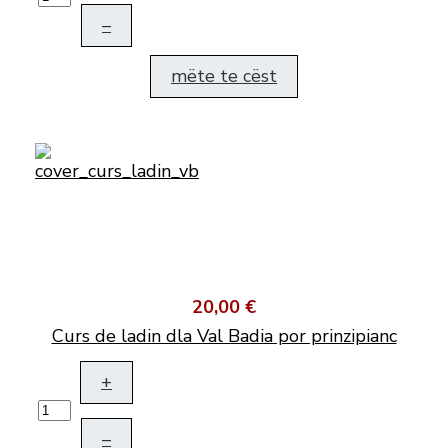
–
mëte te cëst
20,00 €
Curs de ladin dla Val Badia por prinzipianc
+
–