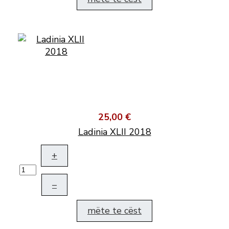
25,00 €
Ladinia XLII 2018
+
–
mëte te cëst