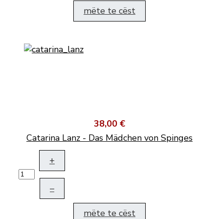
mëte te cëst
38,00 €
Catarina Lanz - Das Mädchen von Spinges
+
–
mëte te cëst