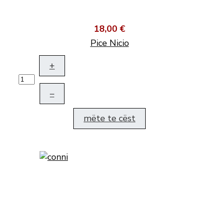
18,00 €
Pice Nicio
+
–
mëte te cëst