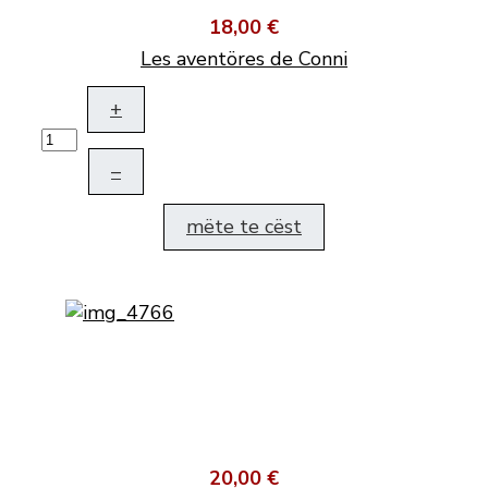
18,00 €
Les aventöres de Conni
+
–
mëte te cëst
20,00 €