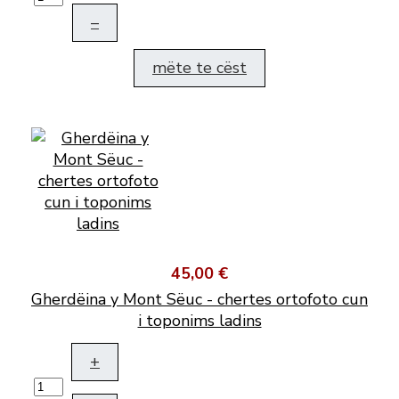
–
mëte te cëst
45,00 €
Gherdëina y Mont Sëuc - chertes ortofoto cun
i toponims ladins
+