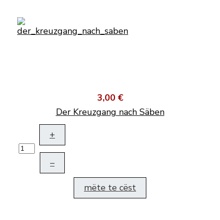
3,00 €
Der Kreuzgang nach Säben
+
–
mëte te cëst