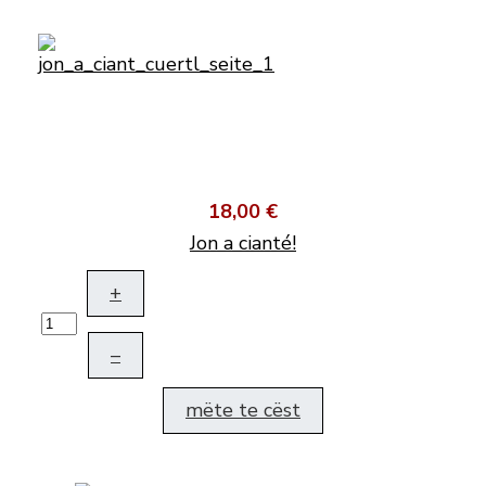
18,00 €
Jon a cianté!
+
–
mëte te cëst