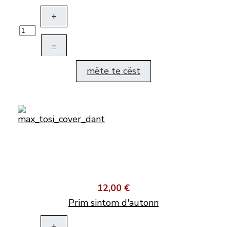
+
–
mëte te cëst
12,00 €
Prim sintom d'autonn
+