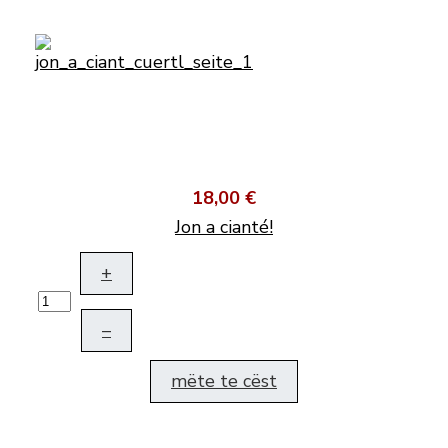
18,00 €
Jon a cianté!
+
–
mëte te cëst