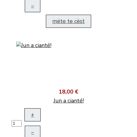
–
mëte te cëst
18,00 €
Jun a cianté!
+
–