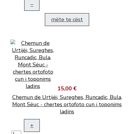
–
mëte te cëst
15,00 €
Chemun de Urtijëi, Sureghes, Runcadic, Bula,
Mont Sëuc - chertes ortofoto cun i toponims
ladins
+