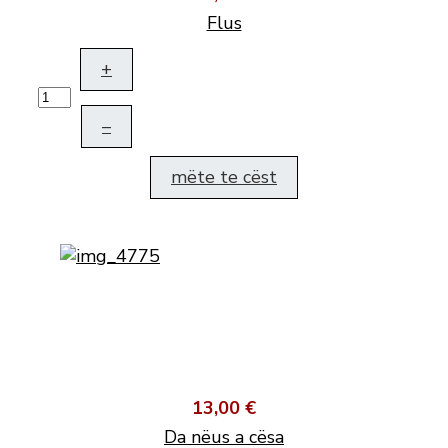
Flus
+
–
mëte te cëst
13,00 €
Da nëus a cësa