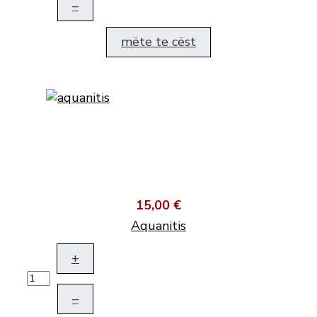
–
mëte te cëst
15,00 €
Aquanitis
+
–