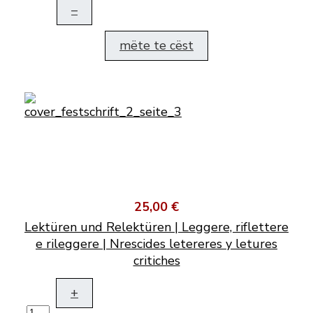
–
mëte te cëst
25,00 €
Lektüren und Relektüren | Leggere, riflettere
e rileggere | Nrescides letereres y letures
critiches
+