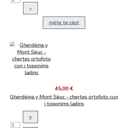
–
mëte te cëst
45,00 €
Gherdëina y Mont Sëuc - chertes ortofoto cun
i toponims ladins
+