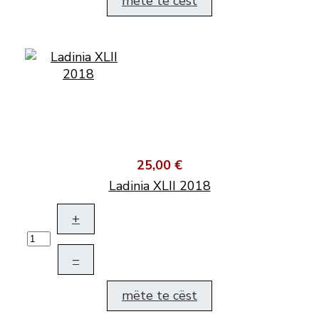
mëte te cëst
25,00 €
Ladinia XLII 2018
+
–
mëte te cëst