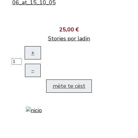
25,00 €
Stories por ladin
+
–
mëte te cëst