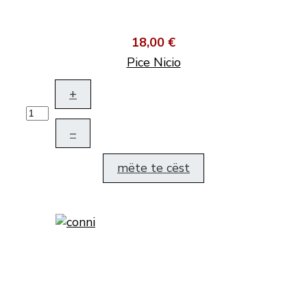
18,00 €
Pice Nicio
+
–
mëte te cëst