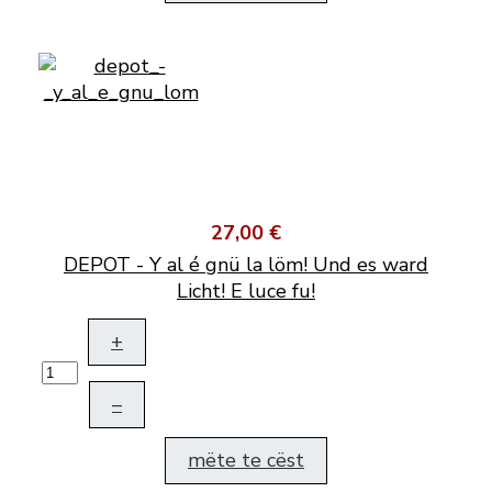
27,00 €
DEPOT - Y al é gnü la löm! Und es ward
Licht! E luce fu!
+
–
mëte te cëst