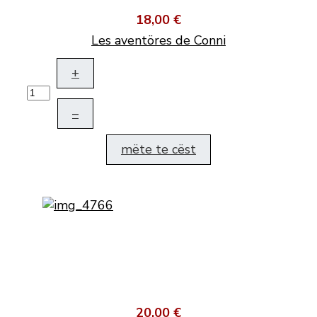
18,00 €
Les aventöres de Conni
+
–
mëte te cëst
20,00 €