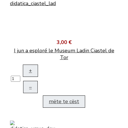
3,00 €
I jun a esploré le Museum Ladin Ciastel de
Tor
+
–
mëte te cëst