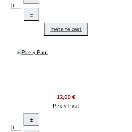
–
mëte te cëst
12,00 €
Pire y Paul
+