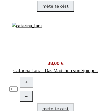
mëte te cëst
38,00 €
Catarina Lanz - Das Mädchen von Spinges
+
–
mëte te cëst