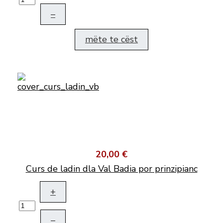
–
mëte te cëst
20,00 €
Curs de ladin dla Val Badia por prinzipianc
+
–