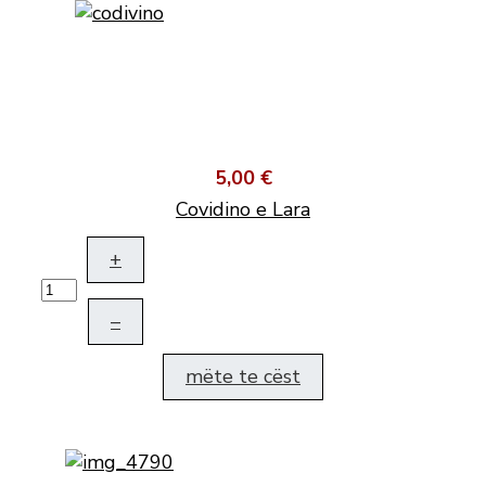
5,00 €
Covidino e Lara
+
–
mëte te cëst