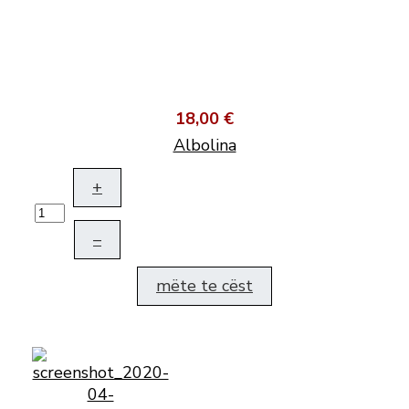
18,00 €
Albolina
+
–
mëte te cëst