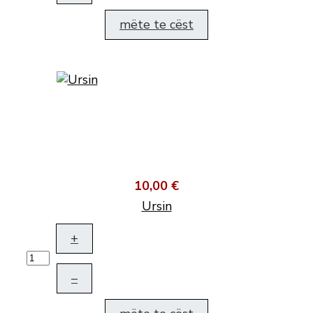
mëte te cëst
10,00 €
Ursin
+
–