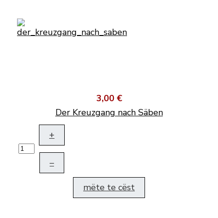
3,00 €
Der Kreuzgang nach Säben
+
–
mëte te cëst