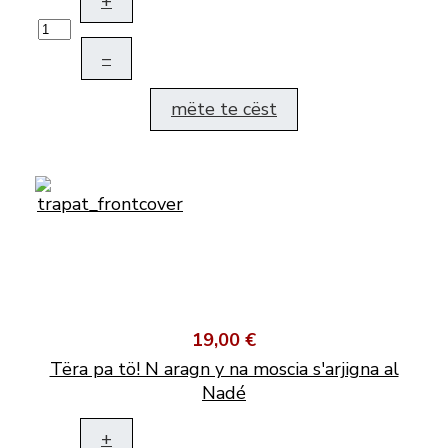
+
–
mëte te cëst
19,00 €
Tëra pa tö! N aragn y na moscia s'arjigna al
Nadé
+