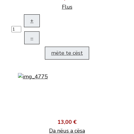
Flus
+
–
mëte te cëst
13,00 €
Da nëus a cësa