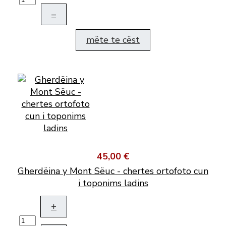
–
mëte te cëst
45,00 €
Gherdëina y Mont Sëuc - chertes ortofoto cun
i toponims ladins
+