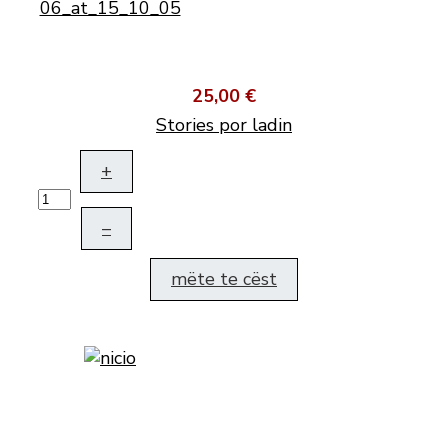
25,00 €
Stories por ladin
+
–
mëte te cëst