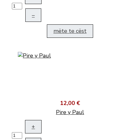
–
mëte te cëst
12,00 €
Pire y Paul
+