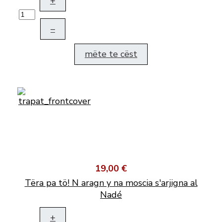
+
–
mëte te cëst
19,00 €
Tëra pa tö! N aragn y na moscia s'arjigna al
Nadé
+