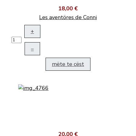
18,00 €
Les aventöres de Conni
+
–
mëte te cëst
20,00 €