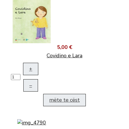
5,00 €
Covidino e Lara
+
–
mëte te cëst