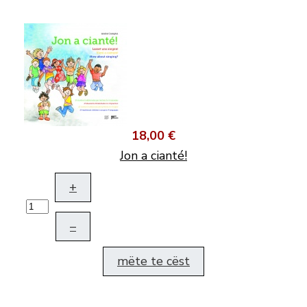
18,00 €
Jon a cianté!
+
–
mëte te cëst