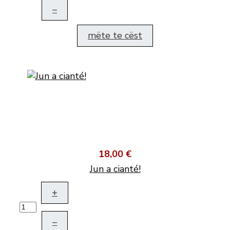
–
mëte te cëst
18,00 €
Jun a cianté!
+
–