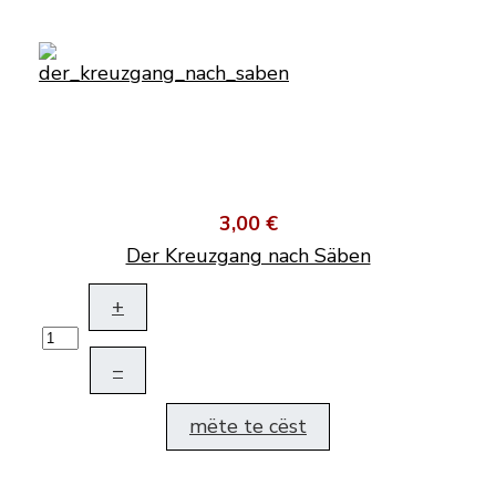
3,00 €
Der Kreuzgang nach Säben
+
–
mëte te cëst