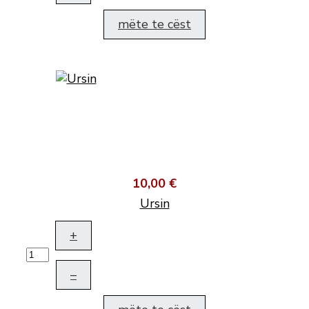
mëte te cëst
10,00 €
Ursin
+
–