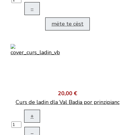
–
mëte te cëst
20,00 €
Curs de ladin dla Val Badia por prinzipianc
+
–