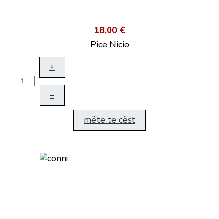
18,00 €
Pice Nicio
+
–
mëte te cëst