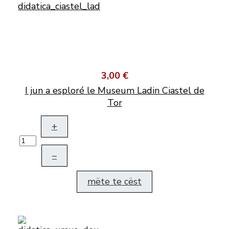
3,00 €
I jun a esploré le Museum Ladin Ciastel de
Tor
+
–
mëte te cëst