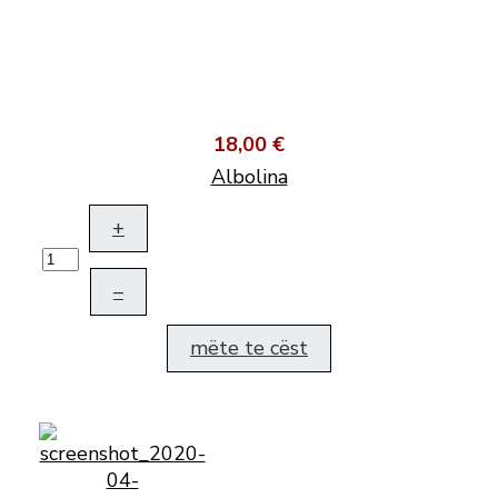
18,00 €
Albolina
+
–
mëte te cëst