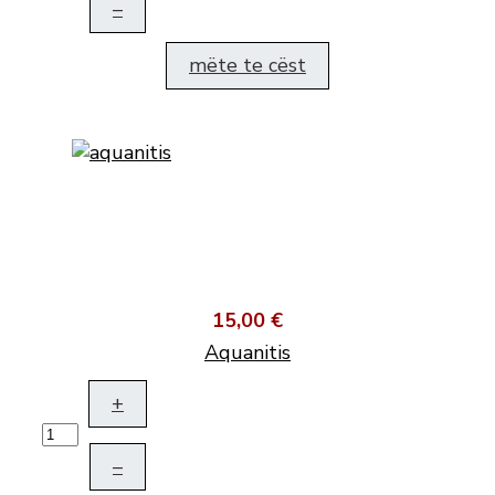
–
mëte te cëst
15,00 €
Aquanitis
+
–