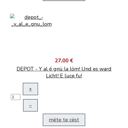
27,00 €
DEPOT - Y al é gnü la löm! Und es ward
Licht! E luce fu!
+
–
mëte te cëst