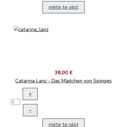
mëte te cëst
38,00 €
Catarina Lanz - Das Mädchen von Spinges
+
–
mëte te cëst