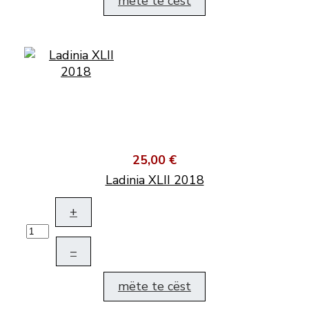
mëte te cëst
25,00 €
Ladinia XLII 2018
+
–
mëte te cëst