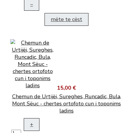
–
mëte te cëst
15,00 €
Chemun de Urtijëi, Sureghes, Runcadic, Bula,
Mont Sëuc - chertes ortofoto cun i toponims
ladins
+