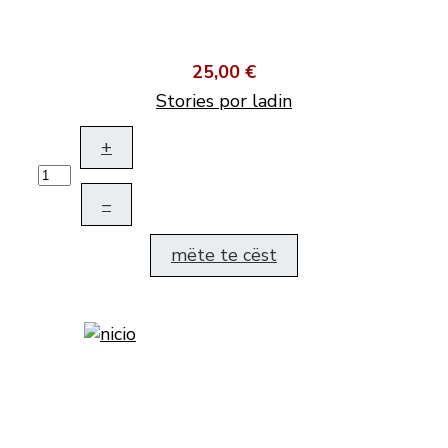
25,00 €
Stories por ladin
+
–
mëte te cëst