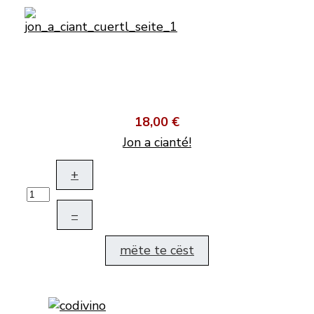
18,00 €
Jon a cianté!
+
–
mëte te cëst