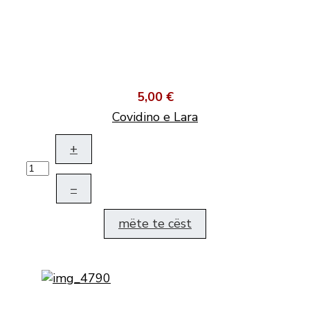
5,00 €
Covidino e Lara
+
–
mëte te cëst