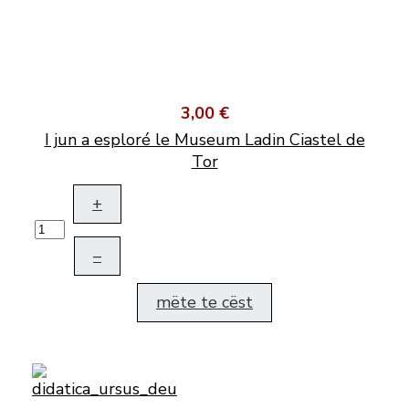
3,00 €
I jun a esploré le Museum Ladin Ciastel de
Tor
+
–
mëte te cëst