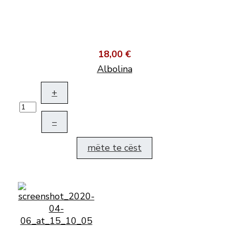
18,00 €
Albolina
+
–
mëte te cëst