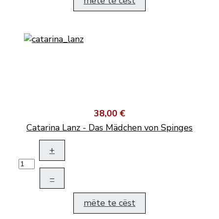
mëte te cëst
38,00 €
Catarina Lanz - Das Mädchen von Spinges
+
–
mëte te cëst