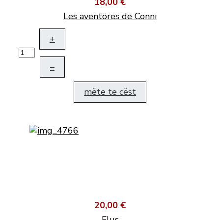
18,00 €
Les aventöres de Conni
+
–
mëte te cëst
20,00 €
Flus