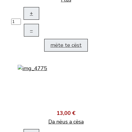
+
–
mëte te cëst
13,00 €
Da nëus a cësa