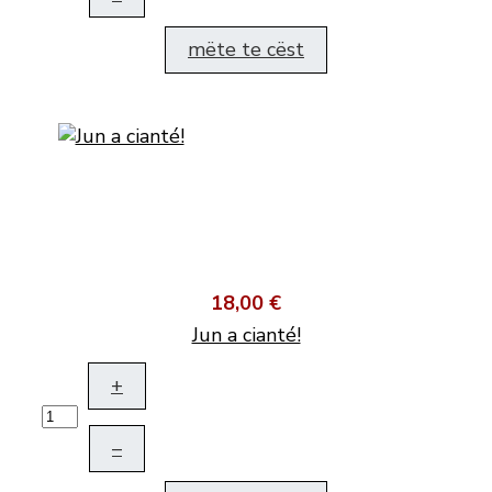
mëte te cëst
18,00 €
Jun a cianté!
+
–