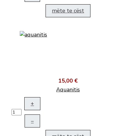
mëte te cëst
15,00 €
Aquanitis
+
–