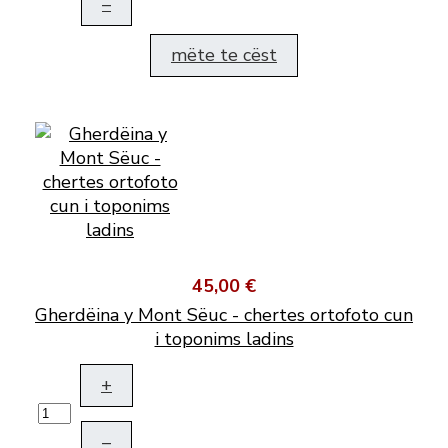
–
mëte te cëst
45,00 €
Gherdëina y Mont Sëuc - chertes ortofoto cun
i toponims ladins
+
–