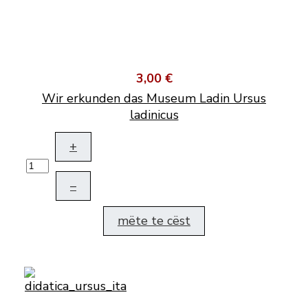
3,00 €
Wir erkunden das Museum Ladin Ursus
ladinicus
+
–
mëte te cëst