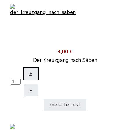
3,00 €
Der Kreuzgang nach Säben
+
–
mëte te cëst