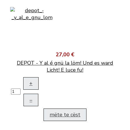
27,00 €
DEPOT - Y al é gnü la löm! Und es ward
Licht! E luce fu!
+
–
mëte te cëst