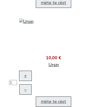
mëte te cëst
10,00 €
Ursin
+
–
mëte te cëst