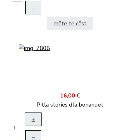
–
mëte te cëst
16,00 €
Pitla stories dla bonanuet
+
–