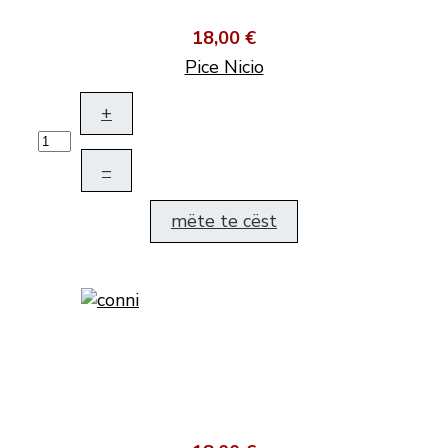
18,00 €
Pice Nicio
+
–
mëte te cëst