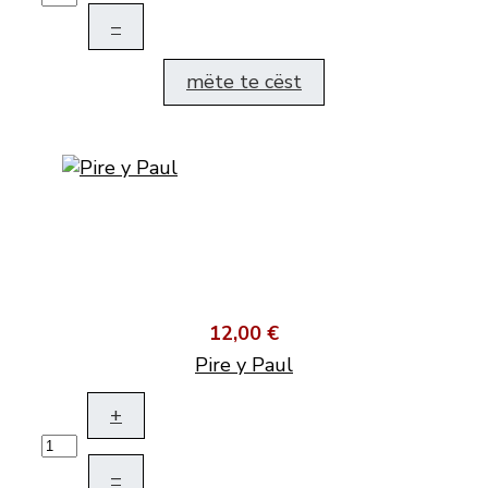
–
mëte te cëst
12,00 €
Pire y Paul
+
–