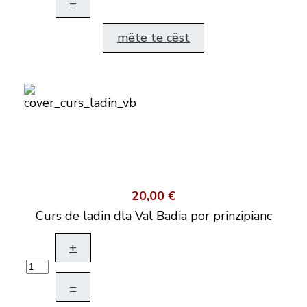
–
mëte te cëst
20,00 €
Curs de ladin dla Val Badia por prinzipianc
+
–