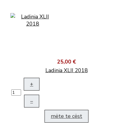
25,00 €
Ladinia XLII 2018
+
–
mëte te cëst