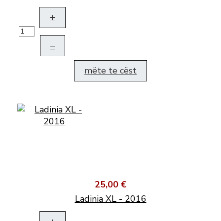
+
–
mëte te cëst
25,00 €
Ladinia XL - 2016