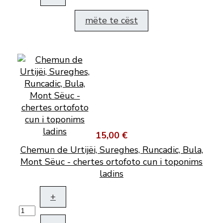
mëte te cëst
15,00 €
Chemun de Urtijëi, Sureghes, Runcadic, Bula,
Mont Sëuc - chertes ortofoto cun i toponims
ladins
+