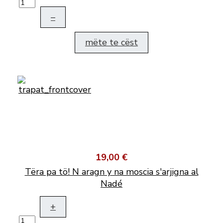
–
mëte te cëst
19,00 €
Tëra pa tö! N aragn y na moscia s'arjigna al
Nadé
+