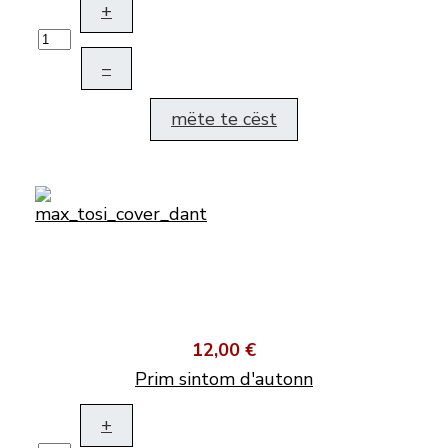
+
–
mëte te cëst
12,00 €
Prim sintom d'autonn
+