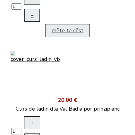
–
mëte te cëst
20,00 €
Curs de ladin dla Val Badia por prinzipianc
+