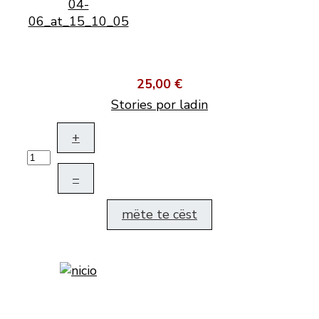
25,00 €
Stories por ladin
+
–
mëte te cëst