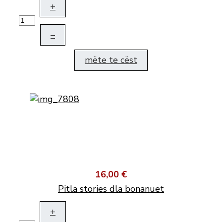
+
–
mëte te cëst
16,00 €
Pitla stories dla bonanuet
+