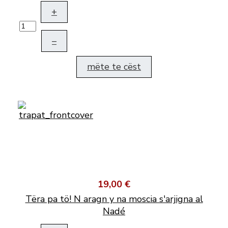
+
–
mëte te cëst
19,00 €
Tëra pa tö! N aragn y na moscia s'arjigna al
Nadé