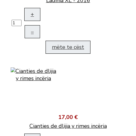
Ladinia XL - 2016
+
–
mëte te cëst
17,00 €
Cianties de dlijia y rimes incëria