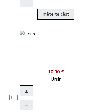
–
mëte te cëst
10,00 €
Ursin
+
–