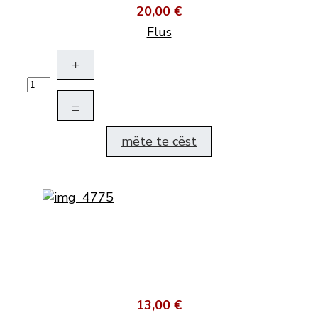
20,00 €
Flus
+
–
mëte te cëst
13,00 €