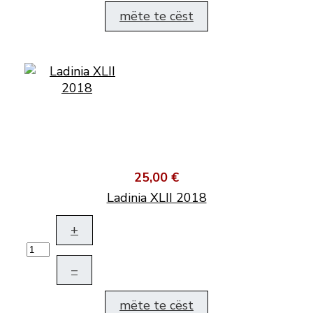
mëte te cëst
25,00 €
Ladinia XLII 2018
+
–
mëte te cëst