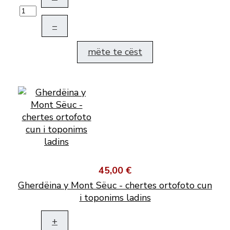
–
mëte te cëst
45,00 €
Gherdëina y Mont Sëuc - chertes ortofoto cun
i toponims ladins
+