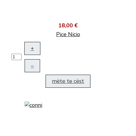
18,00 €
Pice Nicio
+
–
mëte te cëst