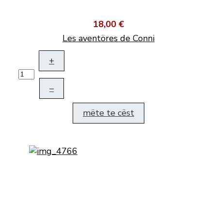
18,00 €
Les aventöres de Conni
+
–
mëte te cëst