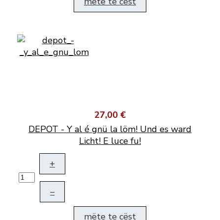
mëte te cëst
27,00 €
DEPOT - Y al é gnü la löm! Und es ward
Licht! E luce fu!
+
–
mëte te cëst