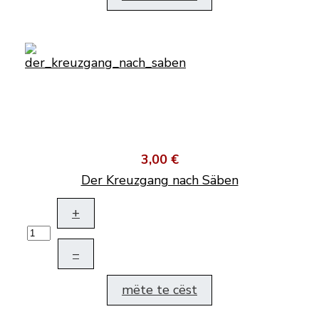
3,00 €
Der Kreuzgang nach Säben
+
–
mëte te cëst