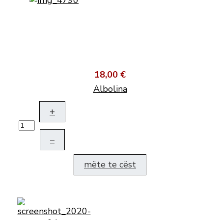
18,00 €
Albolina
+
–
mëte te cëst