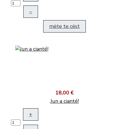
–
mëte te cëst
18,00 €
Jun a cianté!
+