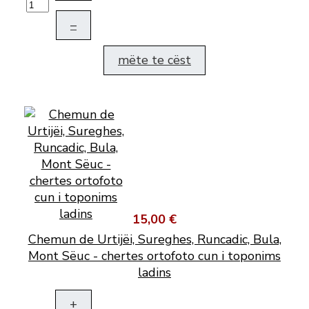
–
mëte te cëst
15,00 €
Chemun de Urtijëi, Sureghes, Runcadic, Bula,
Mont Sëuc - chertes ortofoto cun i toponims
ladins
+