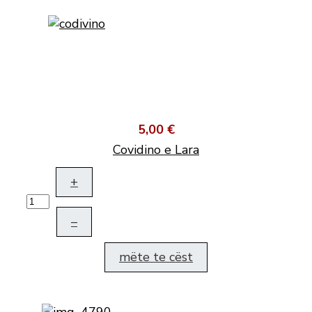
5,00 €
Covidino e Lara
+
–
mëte te cëst