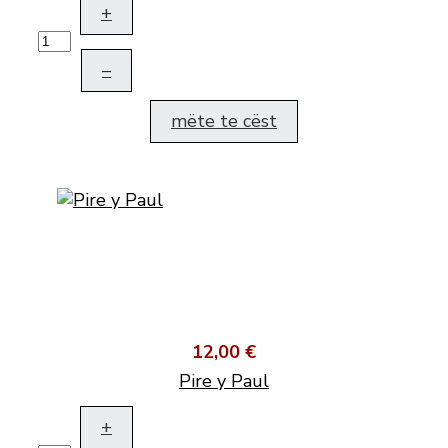
+
–
mëte te cëst
12,00 €
Pire y Paul
+