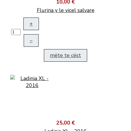
10,00 €
Flurina y le vicel salvare
+
–
mëte te cëst
25,00 €