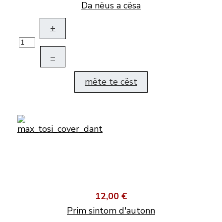
Da nëus a cësa
+
–
mëte te cëst
12,00 €
Prim sintom d'autonn