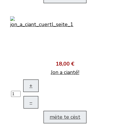
18,00 €
Jon a cianté!
+
–
mëte te cëst