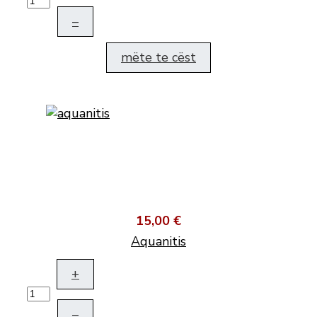
–
mëte te cëst
15,00 €
Aquanitis
+
–