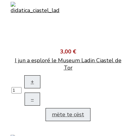
3,00 €
I jun a esploré le Museum Ladin Ciastel de
Tor
+
–
mëte te cëst