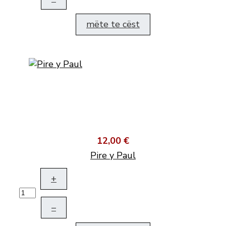
mëte te cëst
12,00 €
Pire y Paul
+
–