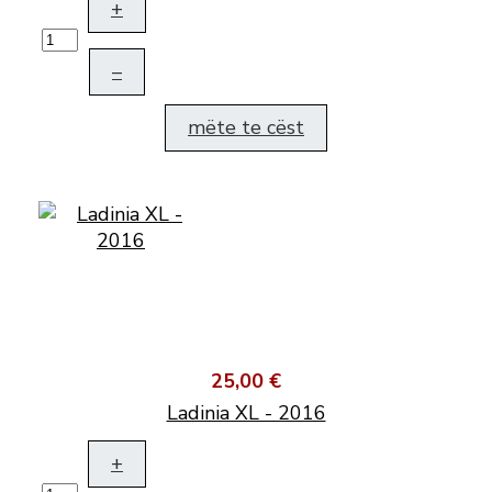
+
–
mëte te cëst
25,00 €
Ladinia XL - 2016
+