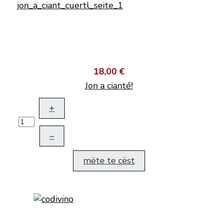
18,00 €
Jon a cianté!
+
–
mëte te cëst