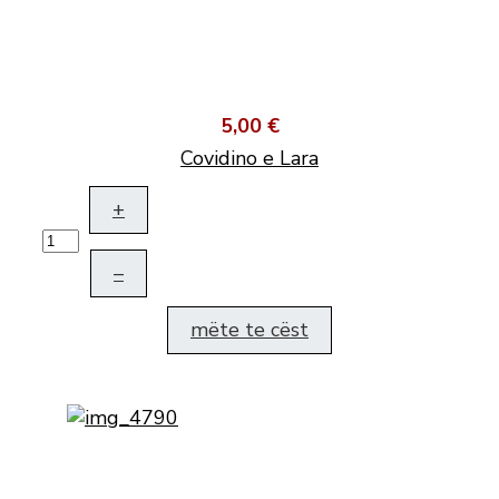
5,00 €
Covidino e Lara
+
–
mëte te cëst