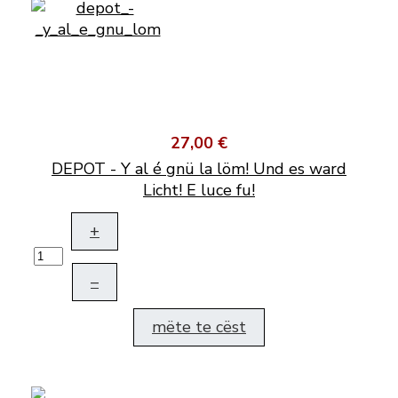
27,00 €
DEPOT - Y al é gnü la löm! Und es ward
Licht! E luce fu!
+
–
mëte te cëst