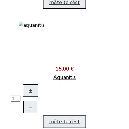
mëte te cëst
15,00 €
Aquanitis
+
–
mëte te cëst