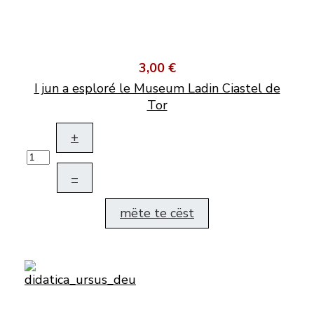
3,00 €
I jun a esploré le Museum Ladin Ciastel de
Tor
+
–
mëte te cëst