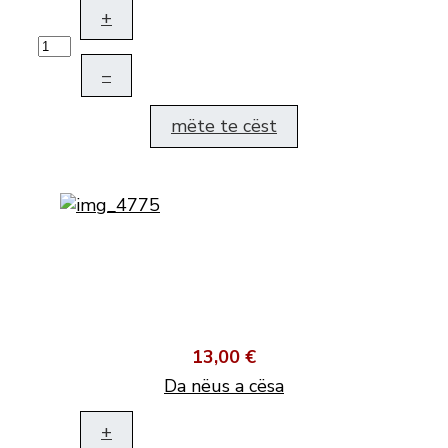
+
–
mëte te cëst
13,00 €
Da nëus a cësa
+