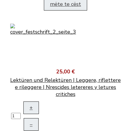
mëte te cëst
25,00 €
Lektüren und Relektüren | Leggere, riflettere
e rileggere | Nrescides letereres y letures
critiches
+
–