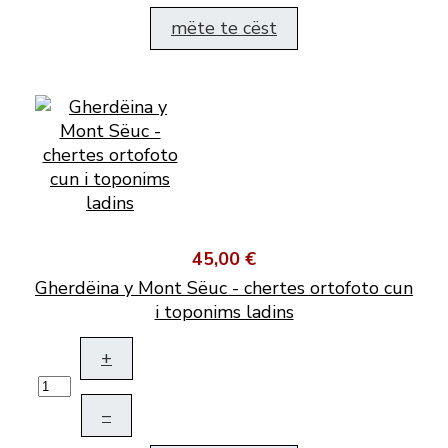
mëte te cëst
45,00 €
Gherdëina y Mont Sëuc - chertes ortofoto cun
i toponims ladins
+
–