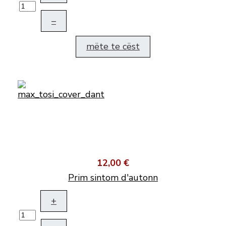
–
mëte te cëst
12,00 €
Prim sintom d'autonn
+