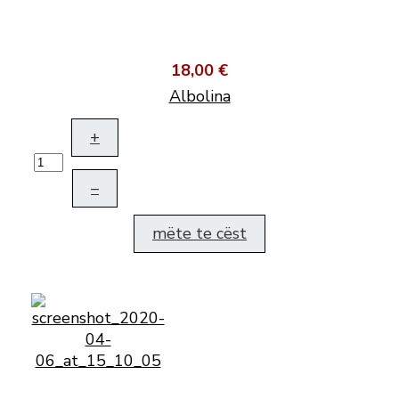
18,00 €
Albolina
+
–
mëte te cëst