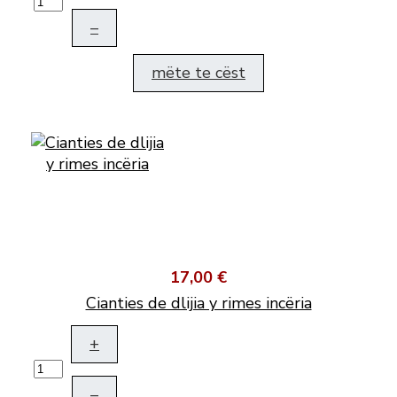
–
mëte te cëst
17,00 €
Cianties de dlijia y rimes incëria
+
–