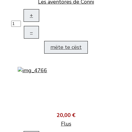
Les aventöres de Conni
+
–
mëte te cëst
20,00 €
Flus