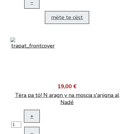
–
mëte te cëst
19,00 €
Tëra pa tö! N aragn y na moscia s'arjigna al
Nadé
+
–