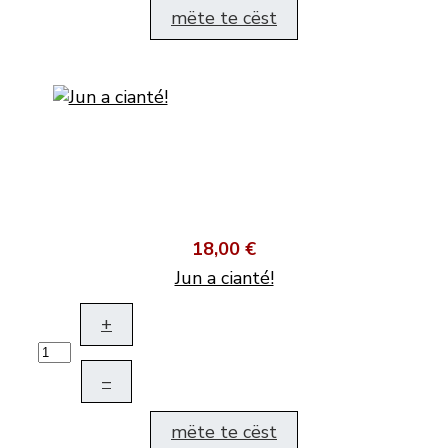
mëte te cëst
18,00 €
Jun a cianté!
+
–
mëte te cëst