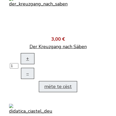
3,00 €
Der Kreuzgang nach Säben
+
–
mëte te cëst