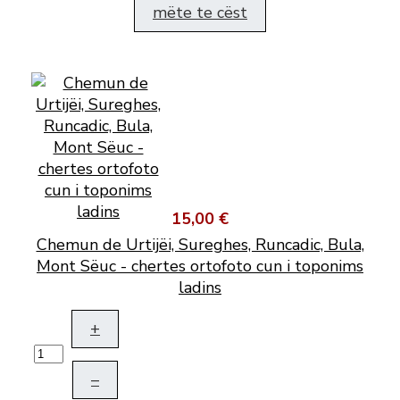
mëte te cëst
15,00 €
Chemun de Urtijëi, Sureghes, Runcadic, Bula,
Mont Sëuc - chertes ortofoto cun i toponims
ladins
+
–