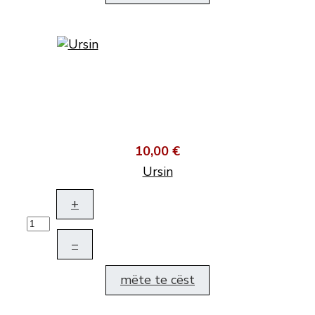
10,00 €
Ursin
+
–
mëte te cëst