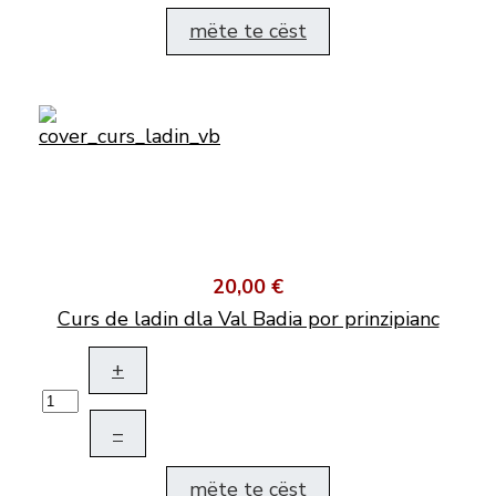
mëte te cëst
20,00 €
Curs de ladin dla Val Badia por prinzipianc
+
–
mëte te cëst