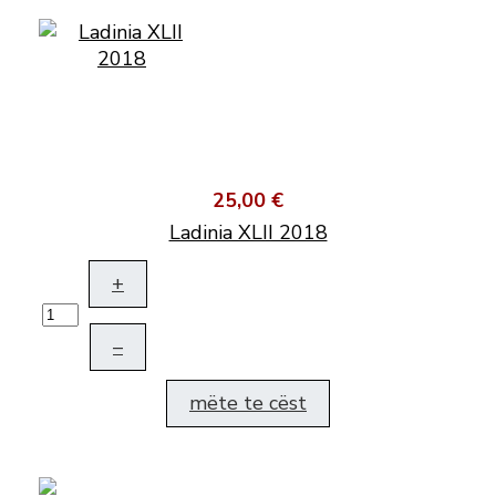
25,00 €
Ladinia XLII 2018
+
–
mëte te cëst