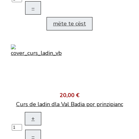
–
mëte te cëst
20,00 €
Curs de ladin dla Val Badia por prinzipianc
+
–