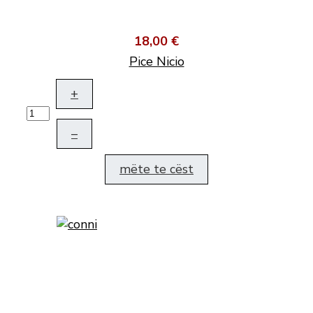
18,00 €
Pice Nicio
+
–
mëte te cëst