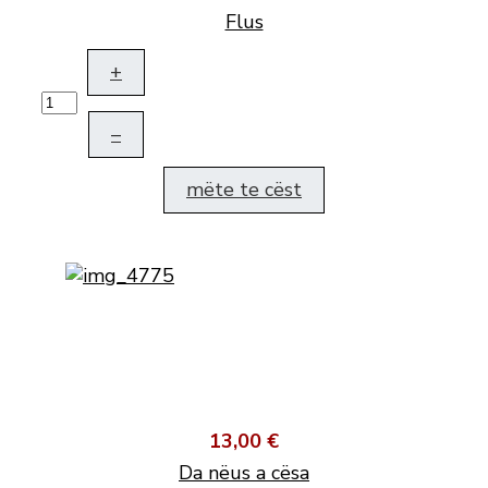
Flus
+
–
mëte te cëst
13,00 €
Da nëus a cësa