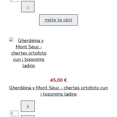
–
mëte te cëst
45,00 €
Gherdëina y Mont Sëuc - chertes ortofoto cun
i toponims ladins
+