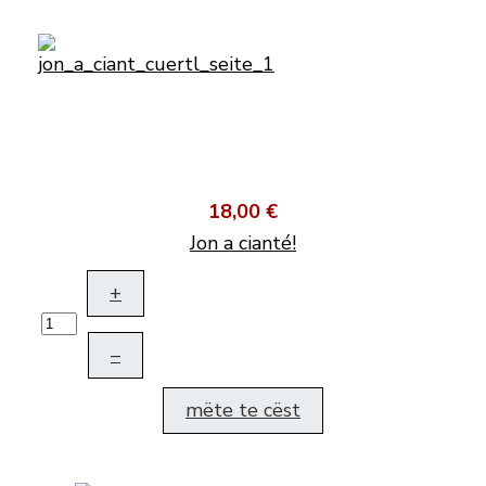
18,00 €
Jon a cianté!
+
–
mëte te cëst