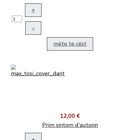
+
–
mëte te cëst
12,00 €
Prim sintom d'autonn
+