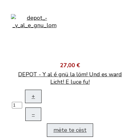
27,00 €
DEPOT - Y al é gnü la löm! Und es ward
Licht! E luce fu!
+
–
mëte te cëst