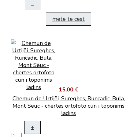
–
mëte te cëst
15,00 €
Chemun de Urtijëi, Sureghes, Runcadic, Bula,
Mont Sëuc - chertes ortofoto cun i toponims
ladins
+