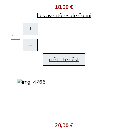
18,00 €
Les aventöres de Conni
+
–
mëte te cëst
20,00 €