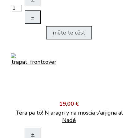
–
mëte te cëst
19,00 €
Tëra pa tö! N aragn y na moscia s'arjigna al
Nadé
+