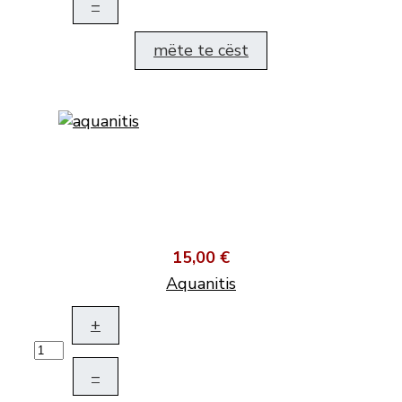
–
mëte te cëst
15,00 €
Aquanitis
+
–