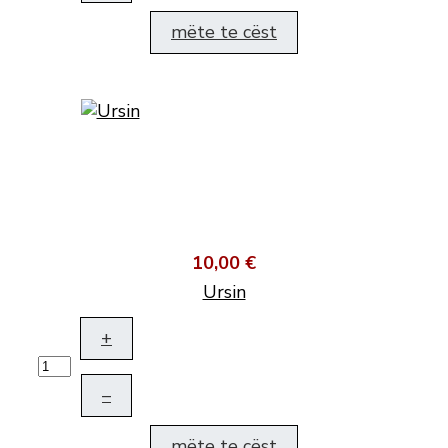
mëte te cëst
10,00 €
Ursin
+
–
mëte te cëst