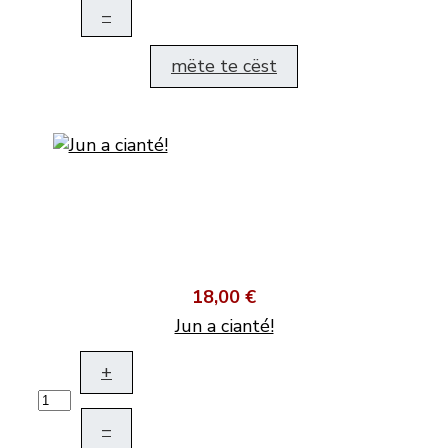
–
mëte te cëst
18,00 €
Jun a cianté!
+
–