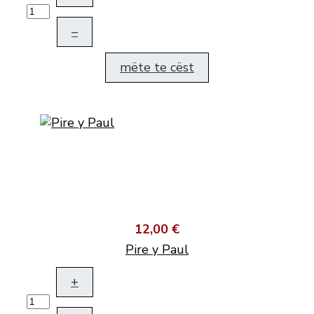
–
mëte te cëst
12,00 €
Pire y Paul
+