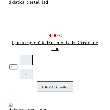
3,00 €
I jun a esploré le Museum Ladin Ciastel de
Tor
+
–
mëte te cëst