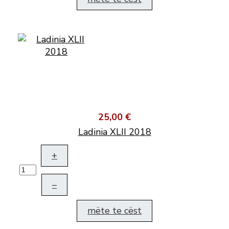
25,00 €
Ladinia XLII 2018
+
–
mëte te cëst