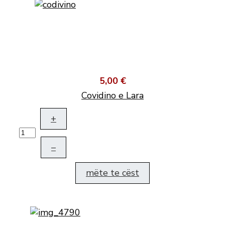
5,00 €
Covidino e Lara
+
–
mëte te cëst