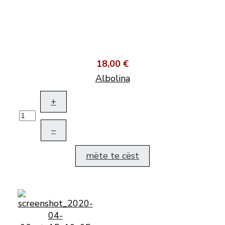
18,00 €
Albolina
+
–
mëte te cëst