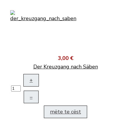
3,00 €
Der Kreuzgang nach Säben
+
–
mëte te cëst