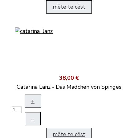
mëte te cëst
38,00 €
Catarina Lanz - Das Mädchen von Spinges
+
–
mëte te cëst