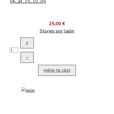
25,00 €
Stories por ladin
+
–
mëte te cëst