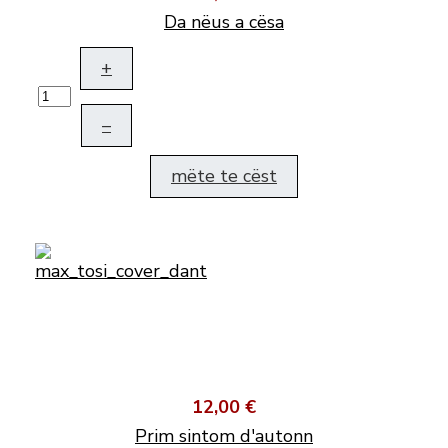
Da nëus a cësa
+
–
mëte te cëst
12,00 €
Prim sintom d'autonn