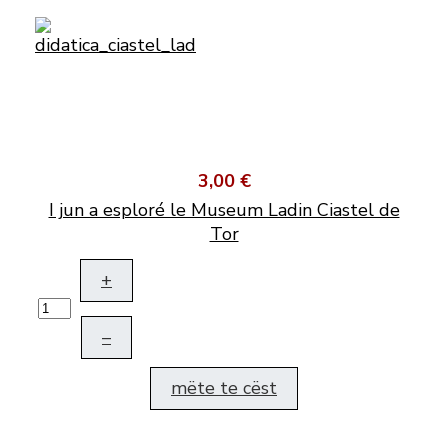
3,00 €
I jun a esploré le Museum Ladin Ciastel de
Tor
+
–
mëte te cëst