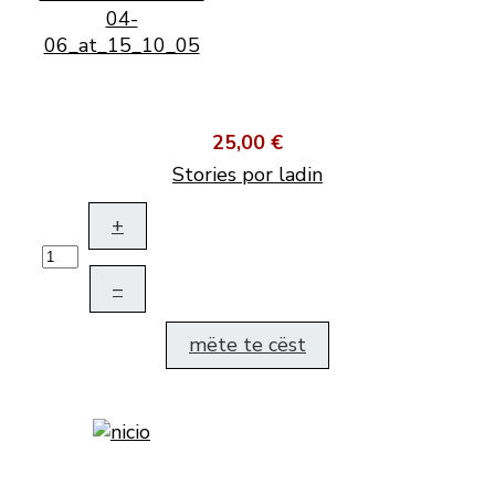
25,00 €
Stories por ladin
+
–
mëte te cëst