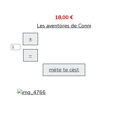
18,00 €
Les aventöres de Conni
+
–
mëte te cëst