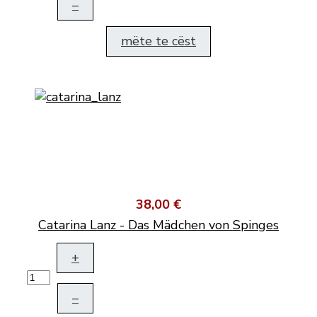
–
mëte te cëst
38,00 €
Catarina Lanz - Das Mädchen von Spinges
+
–