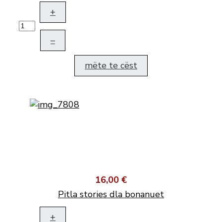
+
–
mëte te cëst
16,00 €
Pitla stories dla bonanuet
+