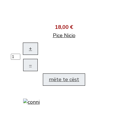
18,00 €
Pice Nicio
+
–
mëte te cëst