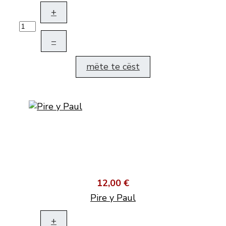
+
–
mëte te cëst
12,00 €
Pire y Paul
+