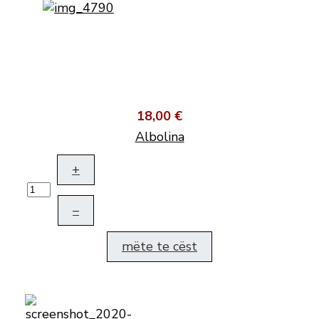
18,00 €
Albolina
+
–
mëte te cëst