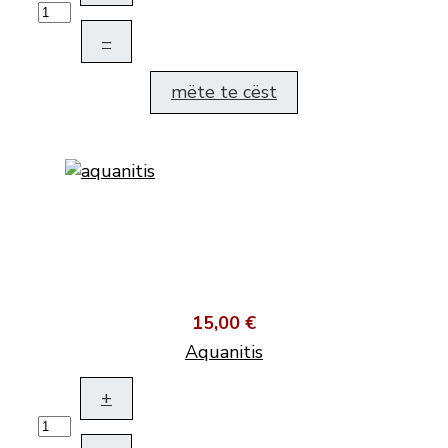
–
mëte te cëst
15,00 €
Aquanitis
+