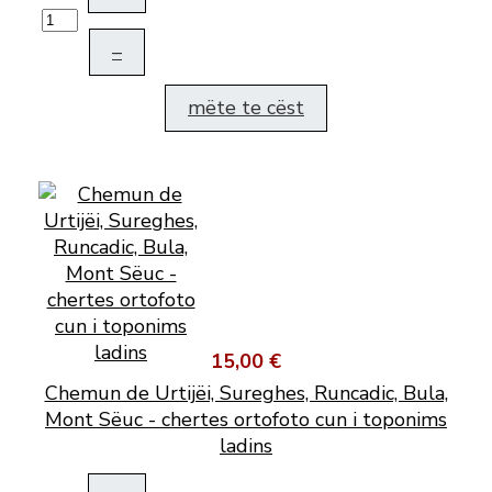
–
mëte te cëst
15,00 €
Chemun de Urtijëi, Sureghes, Runcadic, Bula,
Mont Sëuc - chertes ortofoto cun i toponims
ladins