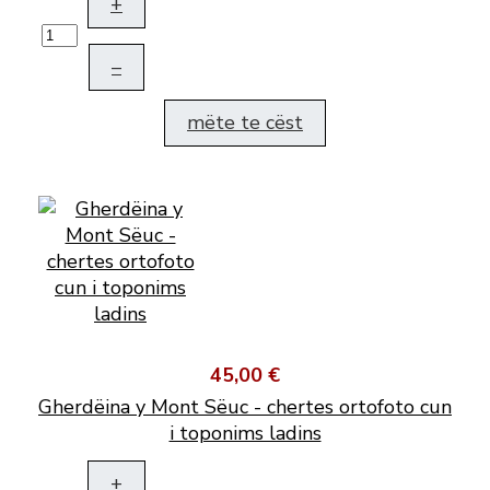
+
–
mëte te cëst
45,00 €
Gherdëina y Mont Sëuc - chertes ortofoto cun
i toponims ladins
+