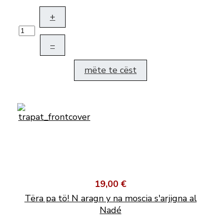
+
–
mëte te cëst
19,00 €
Tëra pa tö! N aragn y na moscia s'arjigna al
Nadé