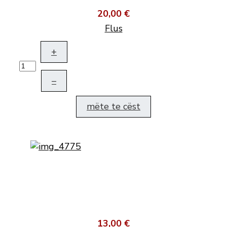
20,00 €
Flus
+
–
mëte te cëst
13,00 €