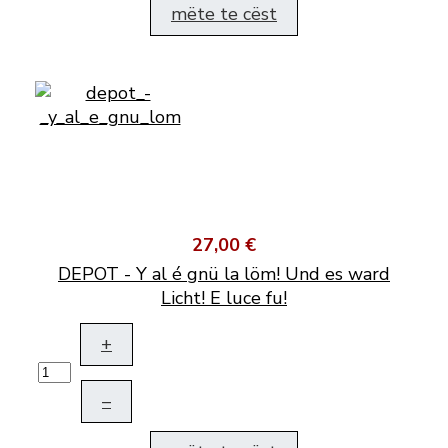
mëte te cëst
27,00 €
DEPOT - Y al é gnü la löm! Und es ward
Licht! E luce fu!
+
–