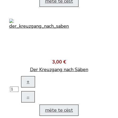
mëte te cëst
3,00 €
Der Kreuzgang nach Säben
+
–
mëte te cëst