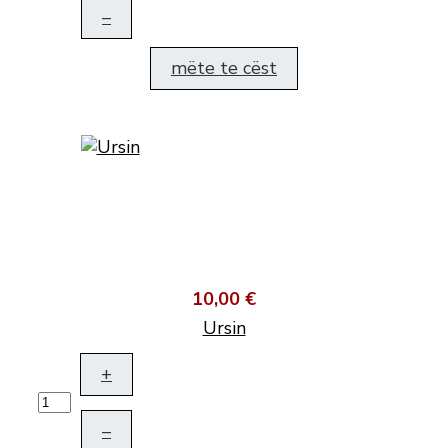
–
mëte te cëst
10,00 €
Ursin
+
–