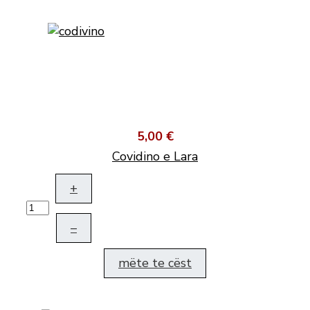
5,00 €
Covidino e Lara
+
–
mëte te cëst