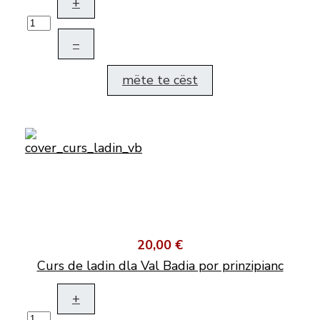
+
–
mëte te cëst
20,00 €
Curs de ladin dla Val Badia por prinzipianc
+