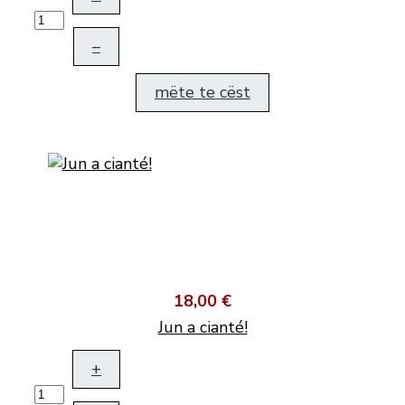
–
mëte te cëst
18,00 €
Jun a cianté!
+