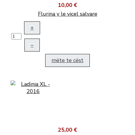
10,00 €
Flurina y le vicel salvare
+
–
mëte te cëst
25,00 €