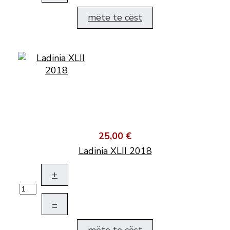
mëte te cëst
25,00 €
Ladinia XLII 2018
+
–