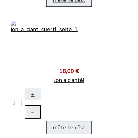
mëte te cëst
18,00 €
Jon a cianté!
+
–
mëte te cëst