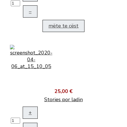
–
mëte te cëst
25,00 €
Stories por ladin
+