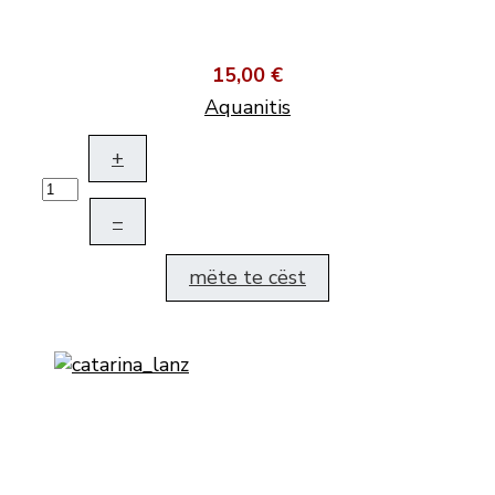
15,00 €
Aquanitis
+
–
mëte te cëst