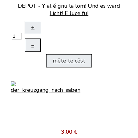
DEPOT - Y al é gnü la löm! Und es ward
Licht! E luce fu!
+
–
mëte te cëst
3,00 €