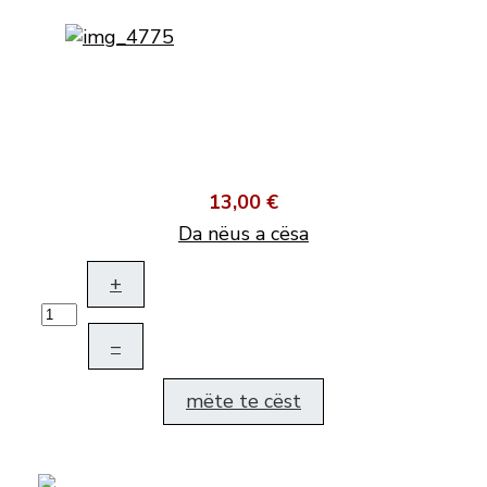
13,00 €
Da nëus a cësa
+
–
mëte te cëst