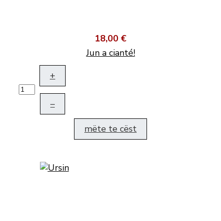
18,00 €
Jun a cianté!
+
–
mëte te cëst