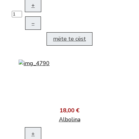
+
–
mëte te cëst
18,00 €
Albolina
+