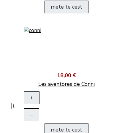
mëte te cëst
18,00 €
Les aventöres de Conni
+
–
mëte te cëst