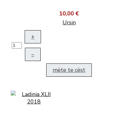
10,00 €
Ursin
+
–
mëte te cëst