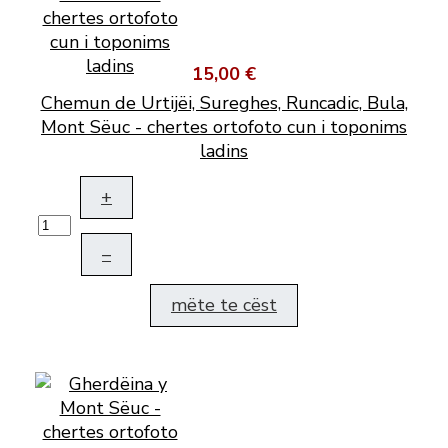
15,00 €
Chemun de Urtijëi, Sureghes, Runcadic, Bula,
Mont Sëuc - chertes ortofoto cun i toponims
ladins
+
–
mëte te cëst