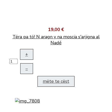
19,00 €
Tëra pa tö! N aragn y na moscia s'arjigna al
Nadé
+
–
mëte te cëst