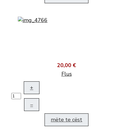
20,00 €
Flus
+
–
mëte te cëst