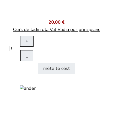
20,00 €
Curs de ladin dla Val Badia por prinzipianc
+
–
mëte te cëst