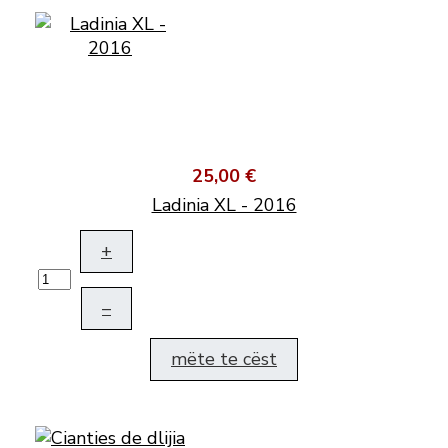
25,00 €
Ladinia XL - 2016
+
–
mëte te cëst