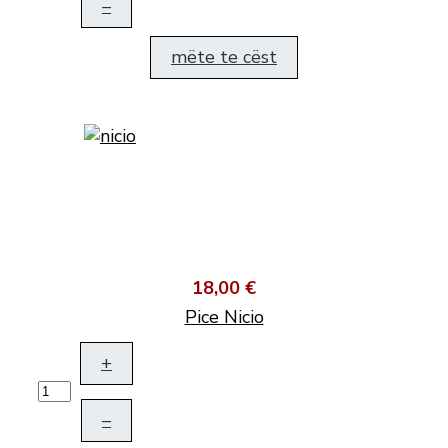
–
mëte te cëst
18,00 €
Pice Nicio
+
–