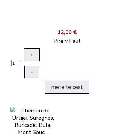
12,00 €
Pire y Paul
+
–
mëte te cëst