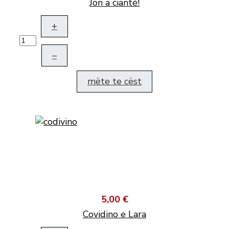
Jon a cianté!
+
–
mëte te cëst
5,00 €
Covidino e Lara