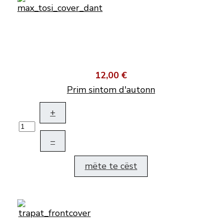
12,00 €
Prim sintom d'autonn
+
–
mëte te cëst