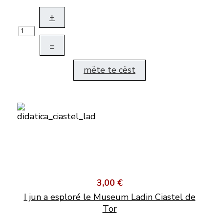
+
–
mëte te cëst
3,00 €
I jun a esploré le Museum Ladin Ciastel de
Tor