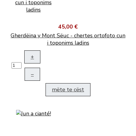
45,00 €
Gherdëina y Mont Sëuc - chertes ortofoto cun
i toponims ladins
+
–
mëte te cëst