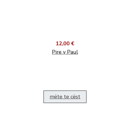
12,00 €
Pire y Paul
mëte te cëst