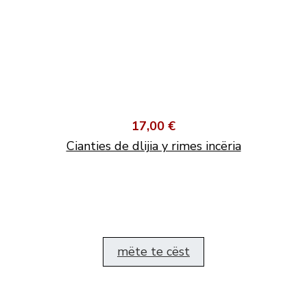
17,00 €
Cianties de dlijia y rimes incëria
mëte te cëst