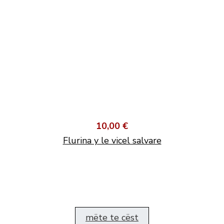
10,00 €
Flurina y le vicel salvare
mëte te cëst