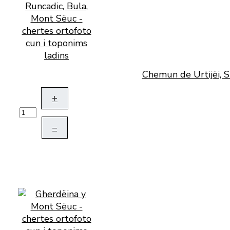
Chemun de Urtijëi, S
+
–