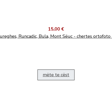
15,00 €
ureghes, Runcadic, Bula, Mont Sëuc - chertes ortofoto 
mëte te cëst