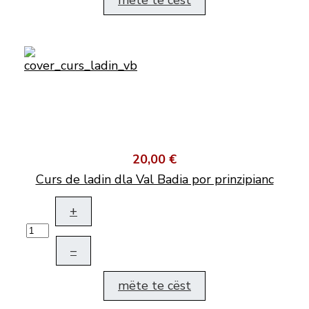
mëte te cëst
20,00 €
Curs de ladin dla Val Badia por prinzipianc
+
–
mëte te cëst