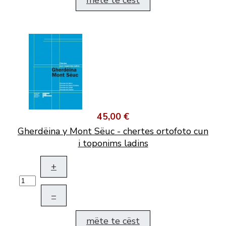
mëte te cëst
45,00 €
Gherdëina y Mont Sëuc - chertes ortofoto cun
i toponims ladins
+
–
mëte te cëst