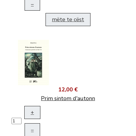
–
mëte te cëst
12,00 €
Prim sintom d'autonn
+
–