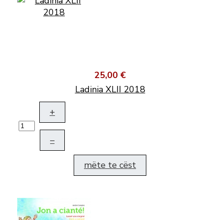
25,00 €
Ladinia XLII 2018
+
–
mëte te cëst