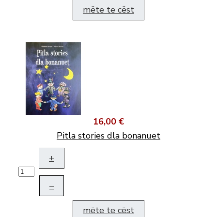
mëte te cëst
16,00 €
Pitla stories dla bonanuet
+
–
mëte te cëst