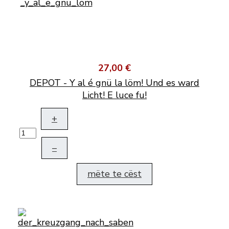
27,00 €
DEPOT - Y al é gnü la löm! Und es ward
Licht! E luce fu!
+
–
mëte te cëst