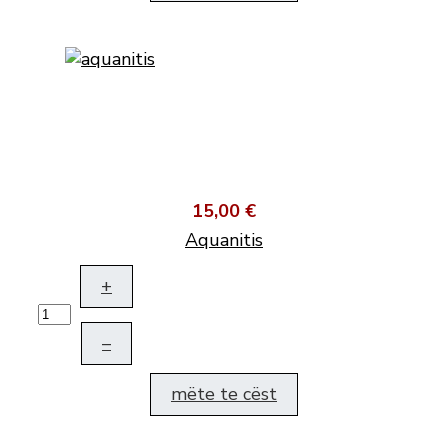
15,00 €
Aquanitis
+
–
mëte te cëst