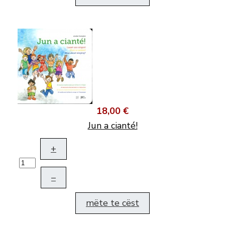
18,00 €
Jun a cianté!
+
–
mëte te cëst