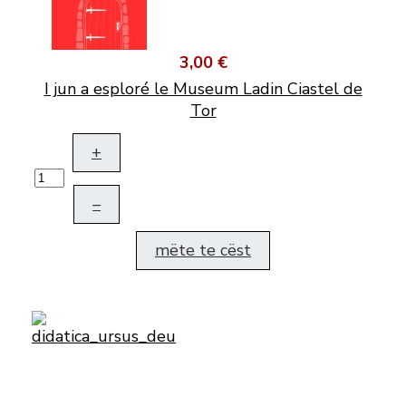
3,00 €
I jun a esploré le Museum Ladin Ciastel de
Tor
+
–
mëte te cëst