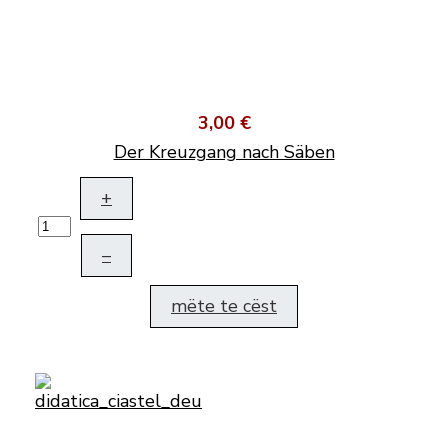
3,00 €
Der Kreuzgang nach Säben
+
–
mëte te cëst