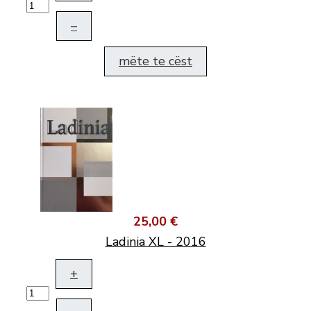
–
mëte te cëst
25,00 €
Ladinia XL - 2016
+