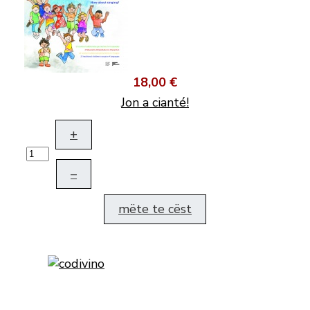
18,00 €
Jon a cianté!
+
–
mëte te cëst