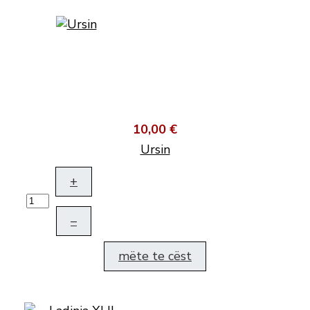
10,00 €
Ursin
+
–
mëte te cëst