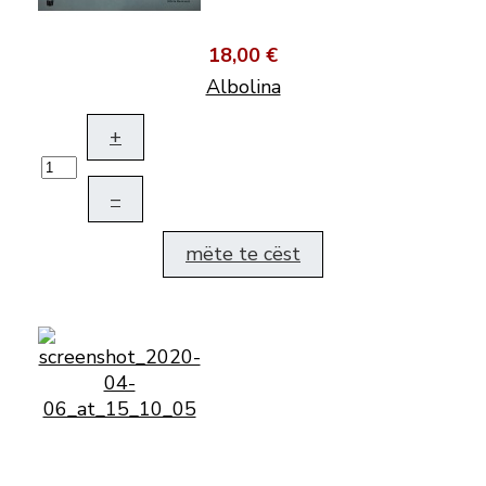
18,00 €
Albolina
+
–
mëte te cëst