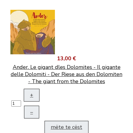
13,00 €
Ander. Le gigant dles Dolomites - Il gigante
delle Dolomiti - Der Riese aus den Dolomiten
- The giant from the Dolomites
+
–
mëte te cëst