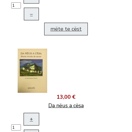
–
mëte te cëst
13,00 €
Da nëus a cësa
+