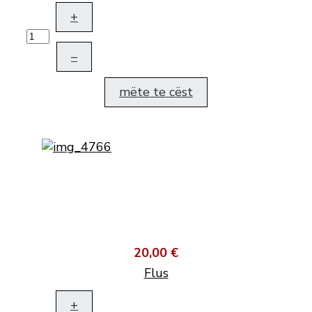
+
–
mëte te cëst
20,00 €
Flus
+