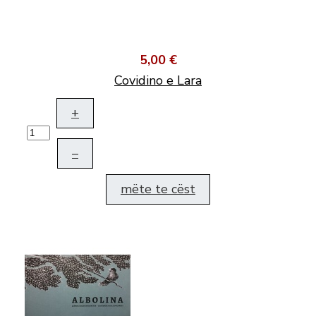
5,00 €
Covidino e Lara
+
–
mëte te cëst