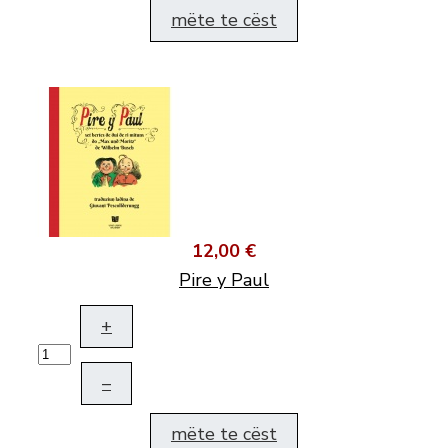
mëte te cëst
12,00 €
Pire y Paul
+
–
mëte te cëst