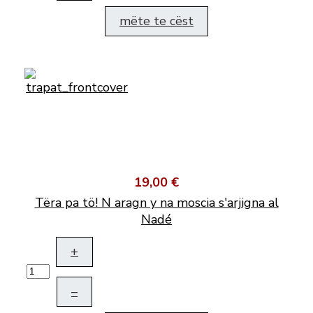
mëte te cëst
19,00 €
Tëra pa tö! N aragn y na moscia s'arjigna al
Nadé
+
–