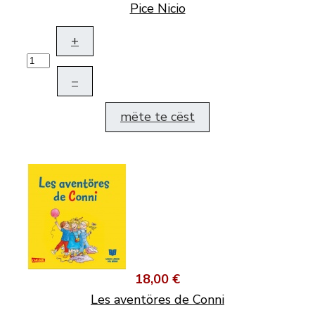
Pice Nicio
+
–
mëte te cëst
18,00 €
Les aventöres de Conni