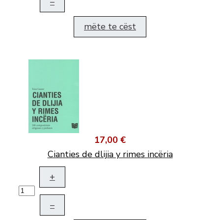
–
mëte te cëst
17,00 €
Cianties de dlijia y rimes incëria
+
–