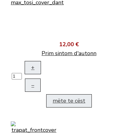
12,00 €
Prim sintom d'autonn
+
–
mëte te cëst