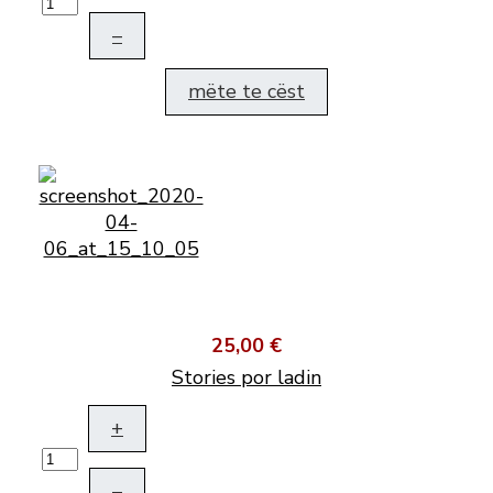
–
mëte te cëst
25,00 €
Stories por ladin
+
–