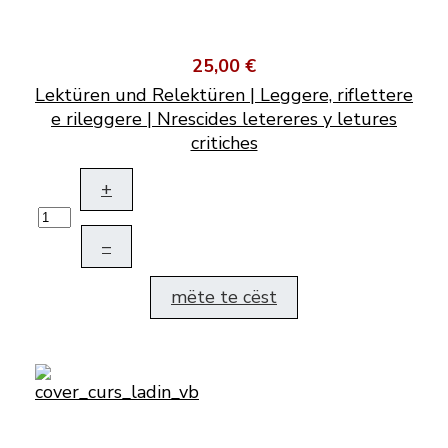
25,00 €
Lektüren und Relektüren | Leggere, riflettere
e rileggere | Nrescides letereres y letures
critiches
+
–
mëte te cëst