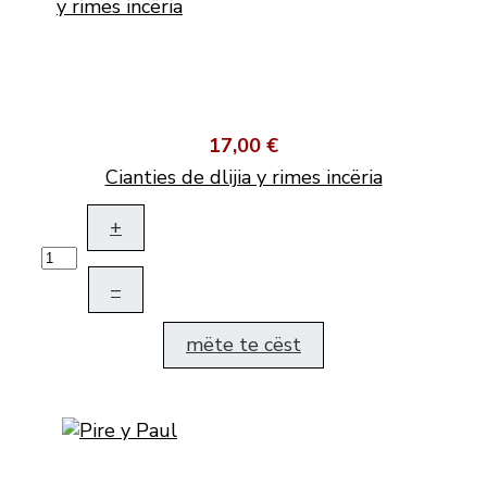
17,00 €
Cianties de dlijia y rimes incëria
+
–
mëte te cëst