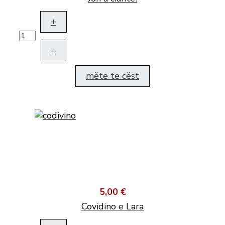
+
–
mëte te cëst
5,00 €
Covidino e Lara