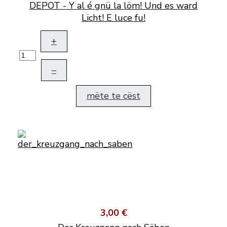
DEPOT - Y al é gnü la löm! Und es ward
Licht! E luce fu!
+
–
mëte te cëst
3,00 €