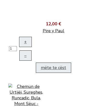
12,00 €
Pire y Paul
+
–
mëte te cëst