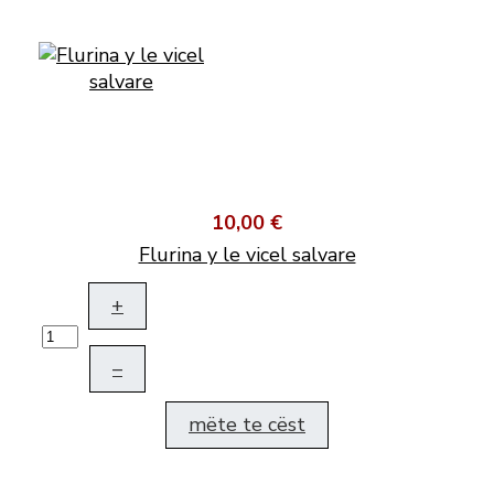
10,00 €
Flurina y le vicel salvare
+
–
mëte te cëst