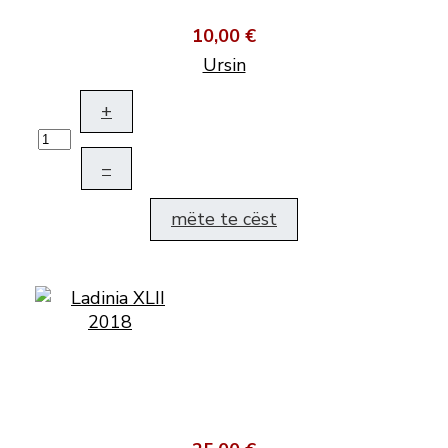
10,00 €
Ursin
+
–
mëte te cëst