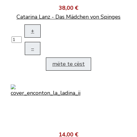
38,00 €
Catarina Lanz - Das Mädchen von Spinges
+
–
mëte te cëst
14,00 €