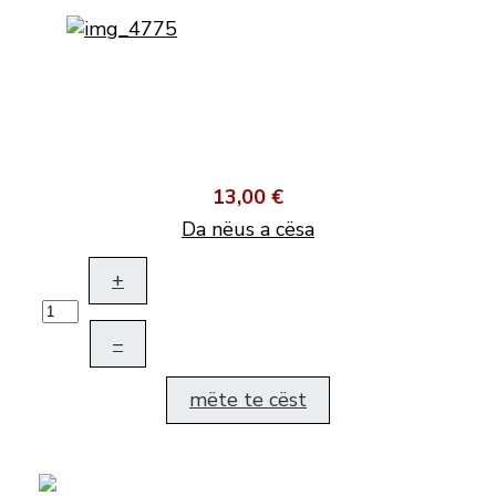
13,00 €
Da nëus a cësa
+
–
mëte te cëst