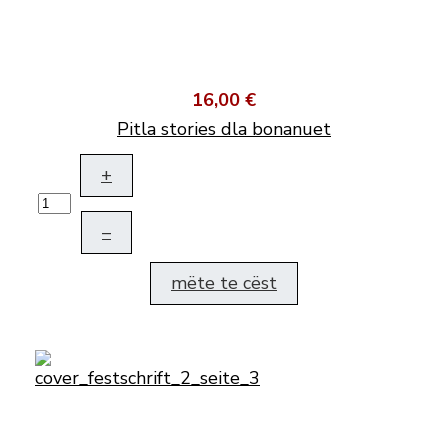
16,00 €
Pitla stories dla bonanuet
+
–
mëte te cëst