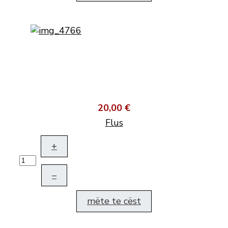
20,00 €
Flus
+
–
mëte te cëst