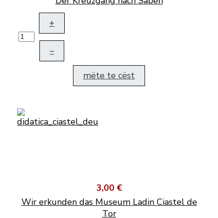
Der Kreuzgang nach Säben
+
–
mëte te cëst
3,00 €
Wir erkunden das Museum Ladin Ciastel de
Tor