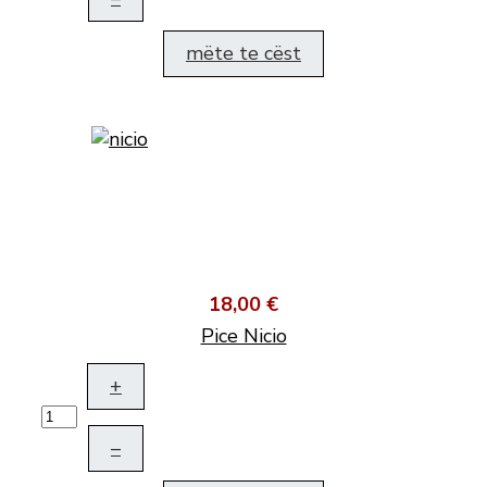
mëte te cëst
18,00 €
Pice Nicio
+
–