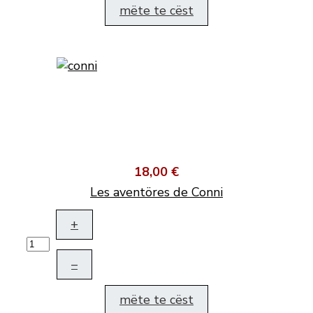
mëte te cëst
18,00 €
Les aventöres de Conni
+
–
mëte te cëst