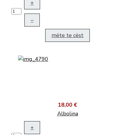
+
–
mëte te cëst
18,00 €
Albolina
+