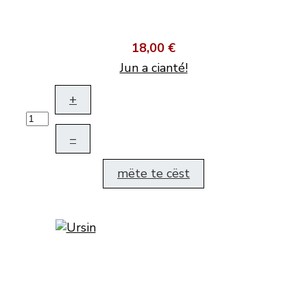
18,00 €
Jun a cianté!
+
–
mëte te cëst