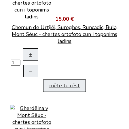
15,00 €
Chemun de Urtijëi, Sureghes, Runcadic, Bula,
Mont Sëuc - chertes ortofoto cun i toponims
ladins
+
–
mëte te cëst