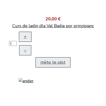
20,00 €
Curs de ladin dla Val Badia por prinzipianc
+
–
mëte te cëst