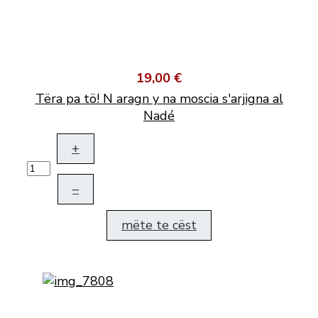
19,00 €
Tëra pa tö! N aragn y na moscia s'arjigna al
Nadé
+
–
mëte te cëst