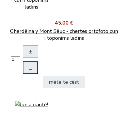
45,00 €
Gherdëina y Mont Sëuc - chertes ortofoto cun
i toponims ladins
+
–
mëte te cëst