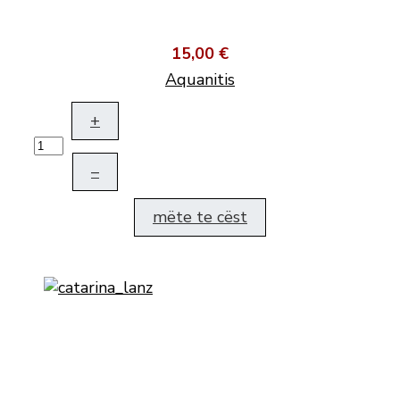
15,00 €
Aquanitis
+
–
mëte te cëst