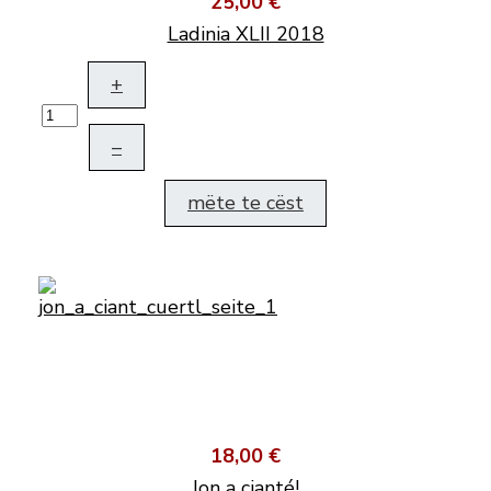
25,00 €
Ladinia XLII 2018
+
–
mëte te cëst
18,00 €
Jon a cianté!