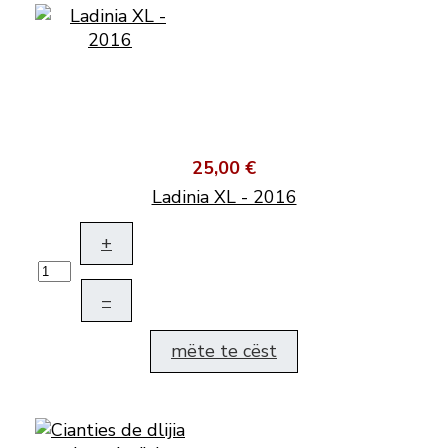
25,00 €
Ladinia XL - 2016
+
–
mëte te cëst