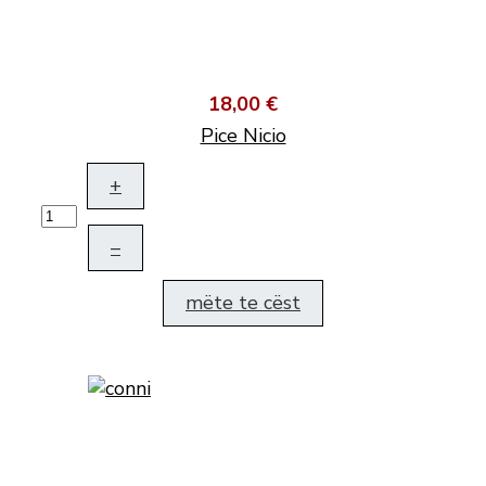
18,00 €
Pice Nicio
+
–
mëte te cëst