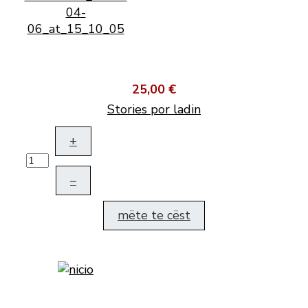
25,00 €
Stories por ladin
+
–
mëte te cëst