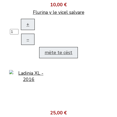
10,00 €
Flurina y le vicel salvare
+
–
mëte te cëst
25,00 €