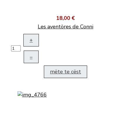
18,00 €
Les aventöres de Conni
+
–
mëte te cëst