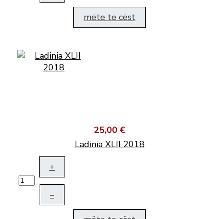
mëte te cëst
25,00 €
Ladinia XLII 2018
+
–