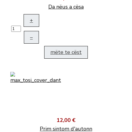
Da nëus a cësa
+
–
mëte te cëst
12,00 €
Prim sintom d'autonn