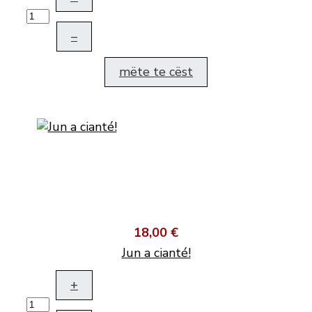
–
mëte te cëst
18,00 €
Jun a cianté!
+