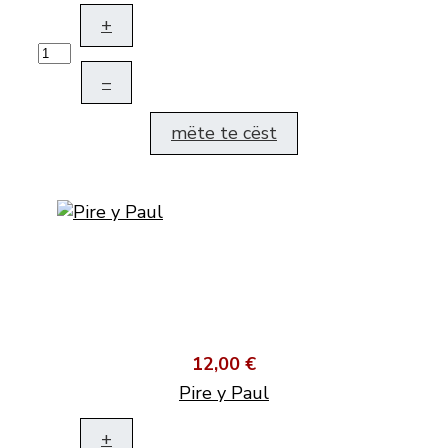
+
–
mëte te cëst
12,00 €
Pire y Paul
+