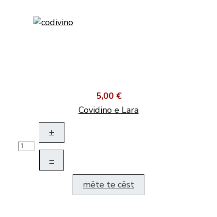
5,00 €
Covidino e Lara
+
–
mëte te cëst