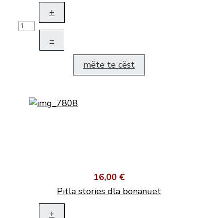
+
–
mëte te cëst
16,00 €
Pitla stories dla bonanuet
+