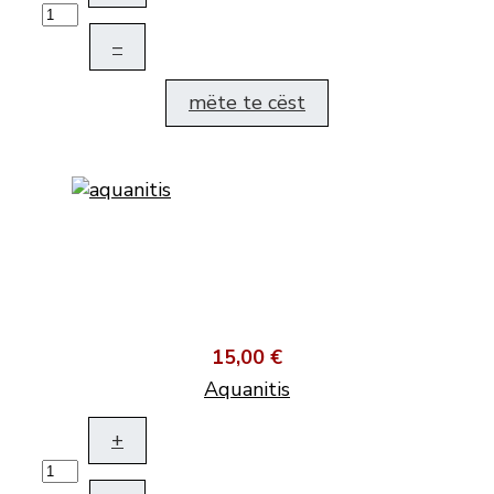
–
mëte te cëst
15,00 €
Aquanitis
+