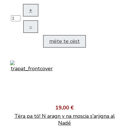
+
–
mëte te cëst
19,00 €
Tëra pa tö! N aragn y na moscia s'arjigna al
Nadé