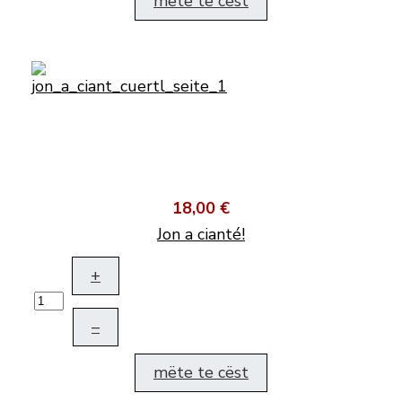
mëte te cëst
18,00 €
Jon a cianté!
+
–
mëte te cëst