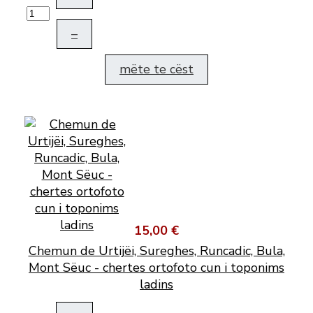
–
mëte te cëst
15,00 €
Chemun de Urtijëi, Sureghes, Runcadic, Bula,
Mont Sëuc - chertes ortofoto cun i toponims
ladins