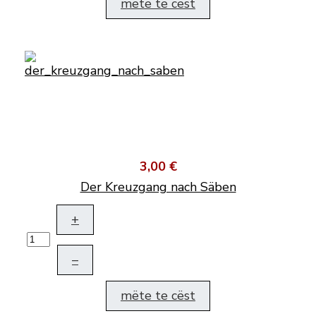
mëte te cëst
3,00 €
Der Kreuzgang nach Säben
+
–
mëte te cëst