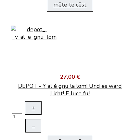
mëte te cëst
27,00 €
DEPOT - Y al é gnü la löm! Und es ward
Licht! E luce fu!
+
–