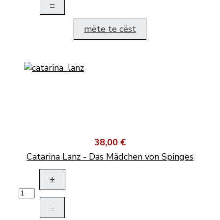
–
mëte te cëst
38,00 €
Catarina Lanz - Das Mädchen von Spinges
+
–