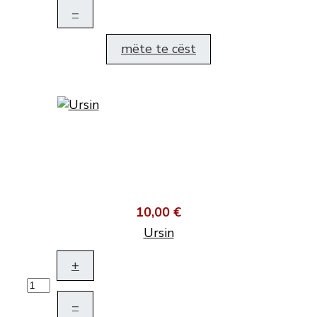
–
mëte te cëst
10,00 €
Ursin
+
–