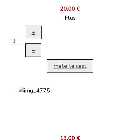
20,00 €
Flus
+
–
mëte te cëst
13,00 €