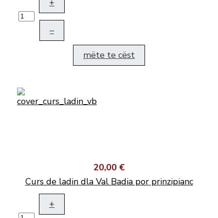
+
–
mëte te cëst
20,00 €
Curs de ladin dla Val Badia por prinzipianc
+