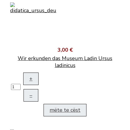
3,00 €
Wir erkunden das Museum Ladin Ursus
ladinicus
+
–
mëte te cëst