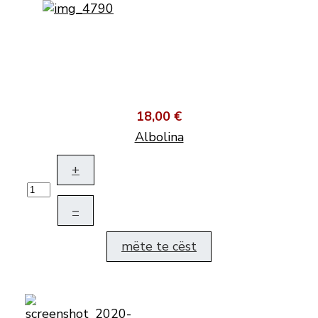
18,00 €
Albolina
+
–
mëte te cëst