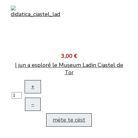
3,00 €
I jun a esploré le Museum Ladin Ciastel de
Tor
+
–
mëte te cëst