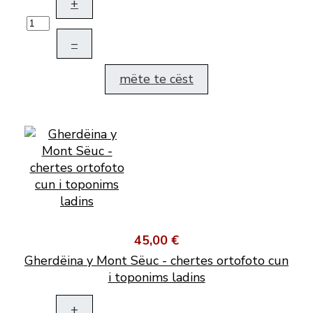
+
–
mëte te cëst
45,00 €
Gherdëina y Mont Sëuc - chertes ortofoto cun
i toponims ladins
+