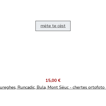
mëte te cëst
15,00 €
ureghes, Runcadic, Bula, Mont Sëuc - chertes ortofoto 