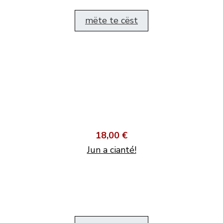
mëte te cëst
18,00 €
Jun a cianté!