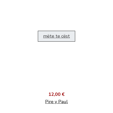
mëte te cëst
12,00 €
Pire y Paul