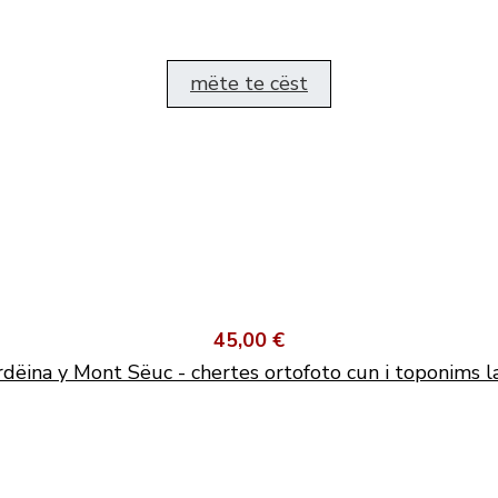
mëte te cëst
45,00 €
dëina y Mont Sëuc - chertes ortofoto cun i toponims l