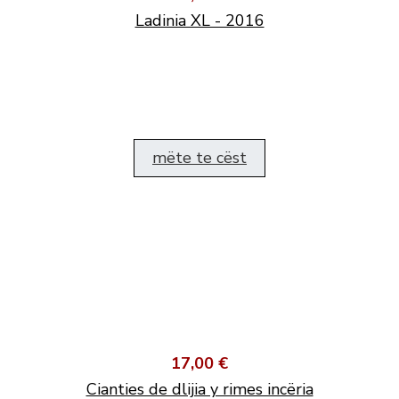
Ladinia XL - 2016
mëte te cëst
17,00 €
Cianties de dlijia y rimes incëria