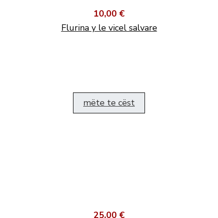
10,00 €
Flurina y le vicel salvare
mëte te cëst
25,00 €