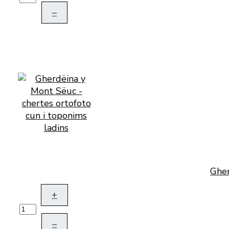
–
Gher
+
–