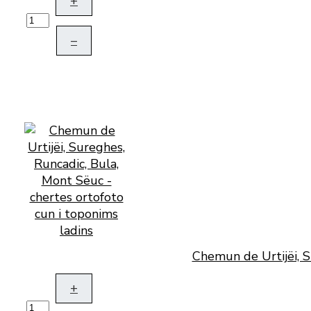
+
–
Chemun de Urtijëi, S
+