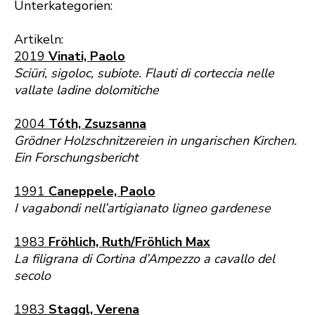
Unterkategorien:
Artikeln:
2019
Vinati, Paolo
Sciüri, sigoloc, subiote. Flauti di corteccia nelle
vallate ladine dolomitiche
2004
Tóth, Zsuzsanna
Grödner Holzschnitzereien in ungarischen Kirchen.
Ein Forschungsbericht
1991
Caneppele, Paolo
I vagabondi nell’artigianato ligneo gardenese
1983
Fröhlich, Ruth/Fröhlich Max
La filigrana di Cortina d’Ampezzo a cavallo del
secolo
1983
Staggl, Verena