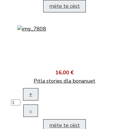
mëte te cëst
16,00 €
Pitla stories dla bonanuet
+
–
mëte te cëst