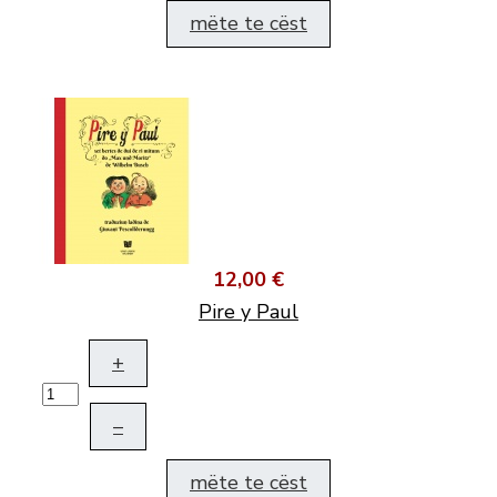
mëte te cëst
12,00 €
Pire y Paul
+
–
mëte te cëst