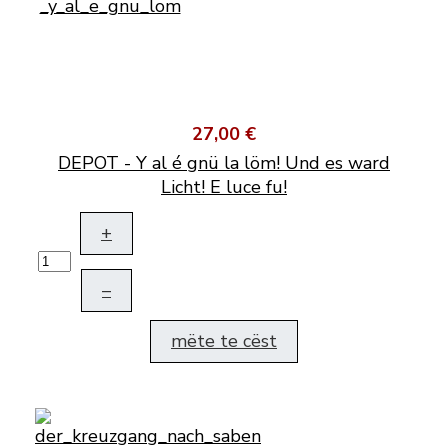
27,00 €
DEPOT - Y al é gnü la löm! Und es ward
Licht! E luce fu!
+
–
mëte te cëst