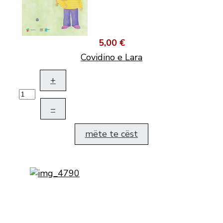
5,00 €
Covidino e Lara
+
–
mëte te cëst