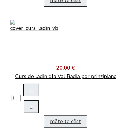
mëte te cëst
20,00 €
Curs de ladin dla Val Badia por prinzipianc
+
–
mëte te cëst