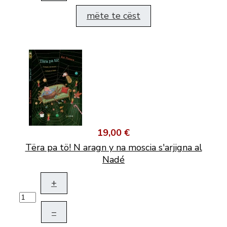
mëte te cëst
19,00 €
Tëra pa tö! N aragn y na moscia s'arjigna al
Nadé
+
–