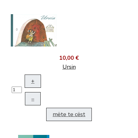
10,00 €
Ursin
+
–
mëte te cëst