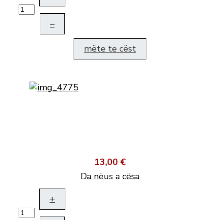
–
mëte te cëst
13,00 €
Da nëus a cësa
+