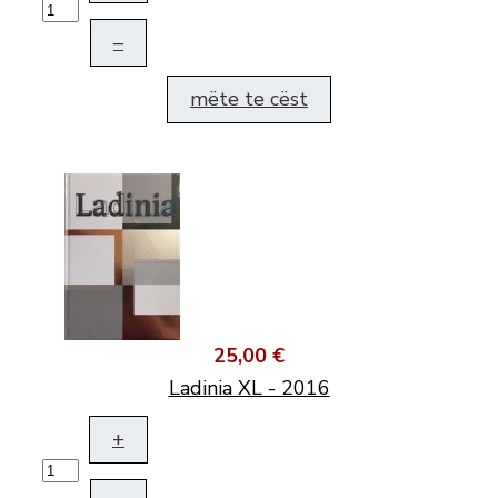
–
mëte te cëst
25,00 €
Ladinia XL - 2016
+