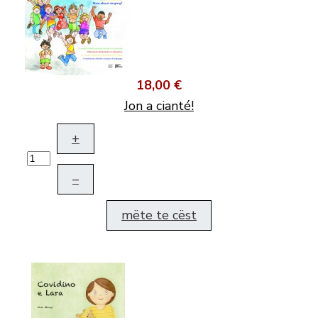
18,00 €
Jon a cianté!
+
–
mëte te cëst