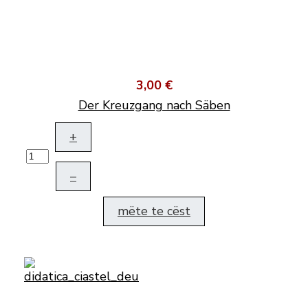
3,00 €
Der Kreuzgang nach Säben
+
–
mëte te cëst