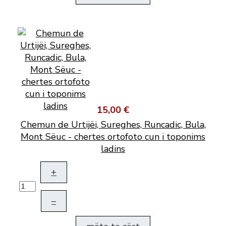
15,00 €
Chemun de Urtijëi, Sureghes, Runcadic, Bula,
Mont Sëuc - chertes ortofoto cun i toponims
ladins
+
–