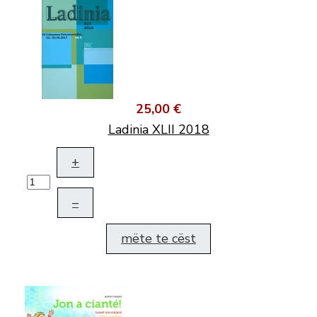
25,00 €
Ladinia XLII 2018
+
–
mëte te cëst