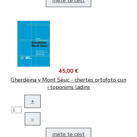
mëte te cëst
45,00 €
Gherdëina y Mont Sëuc - chertes ortofoto cun
i toponims ladins
+
–
mëte te cëst