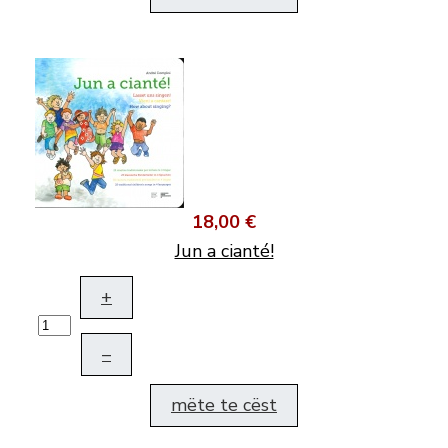
18,00 €
Jun a cianté!
+
–
mëte te cëst