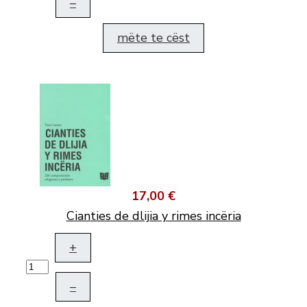
–
mëte te cëst
17,00 €
Cianties de dlijia y rimes incëria
+
–