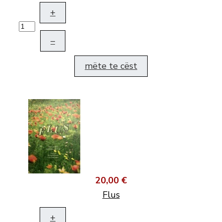
+
–
mëte te cëst
20,00 €
Flus
+