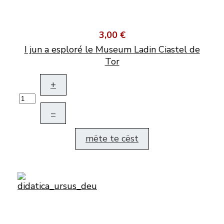
3,00 €
I jun a esploré le Museum Ladin Ciastel de
Tor
+
–
mëte te cëst