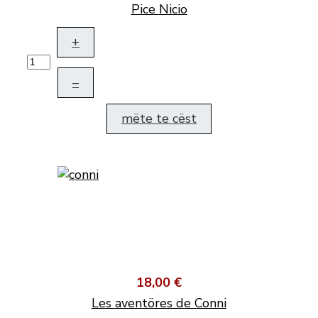
Pice Nicio
+
–
mëte te cëst
18,00 €
Les aventöres de Conni