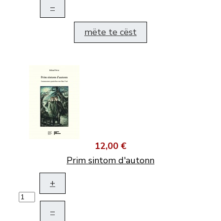
–
mëte te cëst
12,00 €
Prim sintom d'autonn
+
–