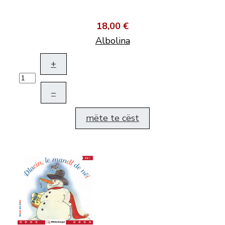
18,00 €
Albolina
+
–
mëte te cëst