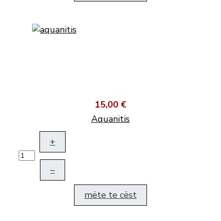
15,00 €
Aquanitis
+
–
mëte te cëst