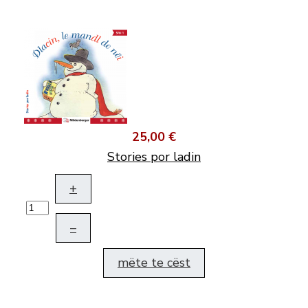
25,00 €
Stories por ladin
+
–
mëte te cëst