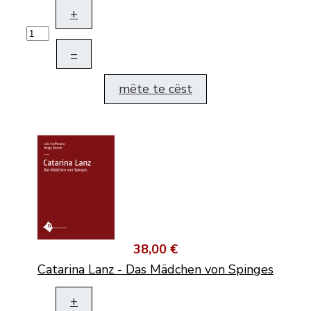
+
–
mëte te cëst
38,00 €
Catarina Lanz - Das Mädchen von Spinges
+