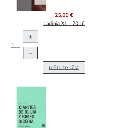
25,00 €
Ladinia XL - 2016
+
–
mëte te cëst