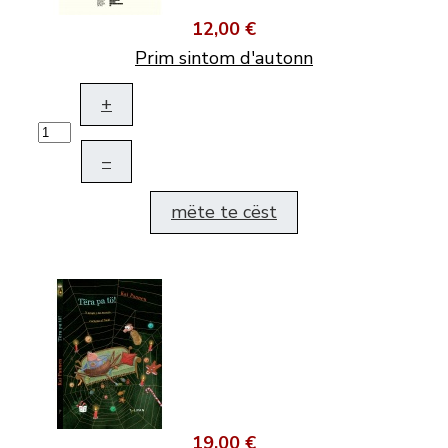
12,00 €
Prim sintom d'autonn
+
–
mëte te cëst
19,00 €