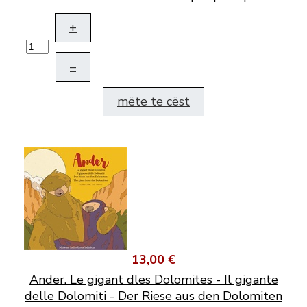
+
–
mëte te cëst
13,00 €
Ander. Le gigant dles Dolomites - Il gigante
delle Dolomiti - Der Riese aus den Dolomiten