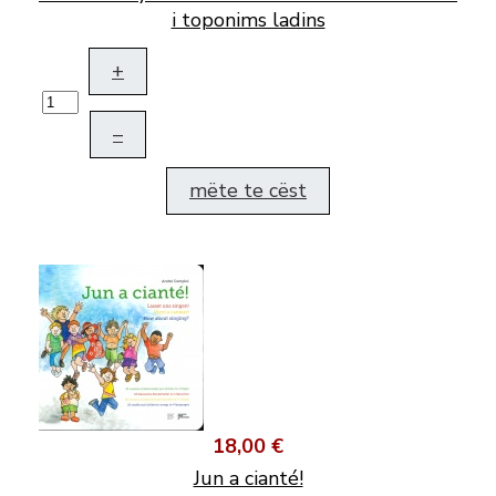
i toponims ladins
+
–
mëte te cëst
18,00 €
Jun a cianté!