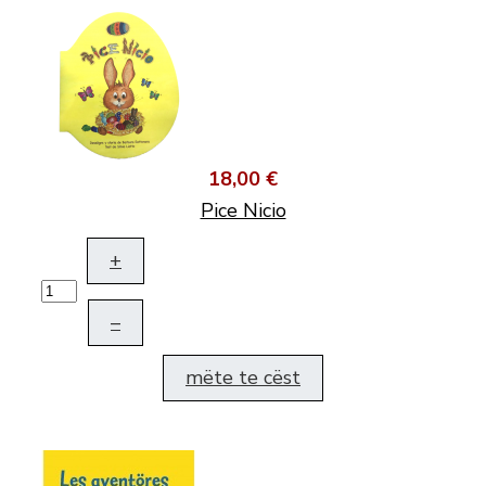
18,00 €
Pice Nicio
+
–
mëte te cëst