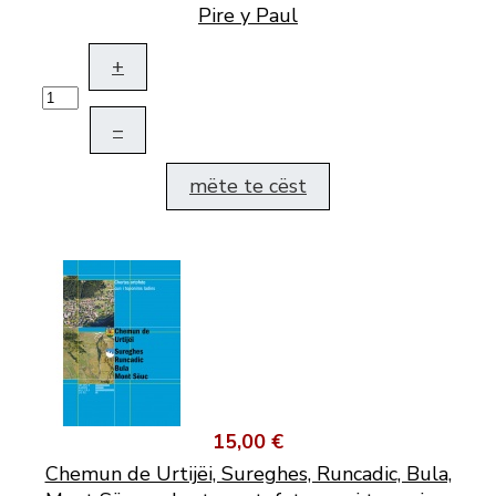
Pire y Paul
+
–
mëte te cëst
15,00 €
Chemun de Urtijëi, Sureghes, Runcadic, Bula,