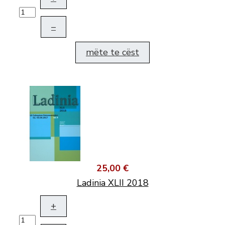
–
mëte te cëst
25,00 €
Ladinia XLII 2018
+