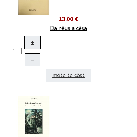
13,00 €
Da nëus a cësa
+
–
mëte te cëst