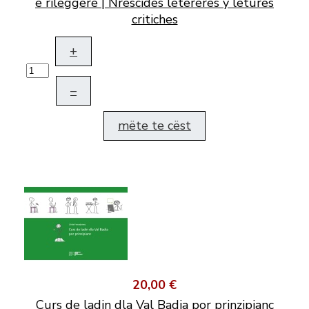
e rileggere | Nrescides letereres y letures
critiches
+
–
mëte te cëst
20,00 €
Curs de ladin dla Val Badia por prinzipianc