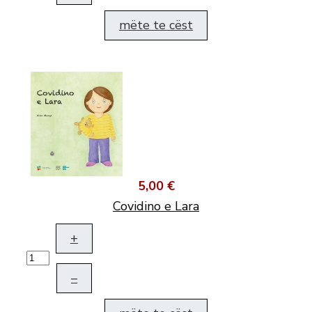
mëte te cëst
5,00 €
Covidino e Lara
+
–