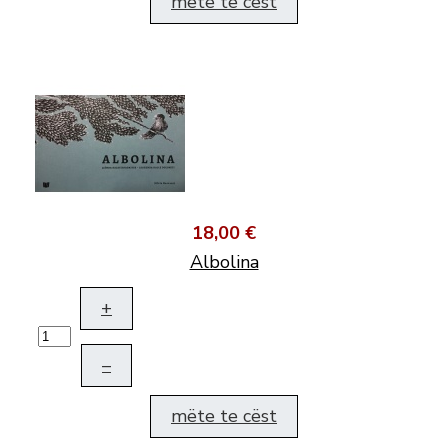
mëte te cëst
18,00 €
Albolina
+
–
mëte te cëst