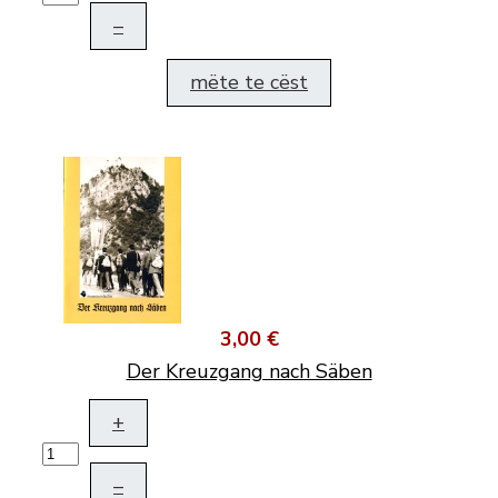
–
mëte te cëst
3,00 €
Der Kreuzgang nach Säben
+
–