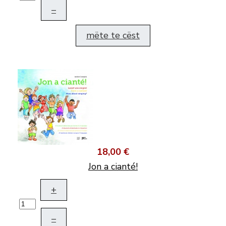
–
mëte te cëst
18,00 €
Jon a cianté!
+
–