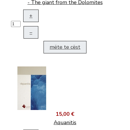
- The giant from the Dolomites
+
–
mëte te cëst
15,00 €
Aquanitis