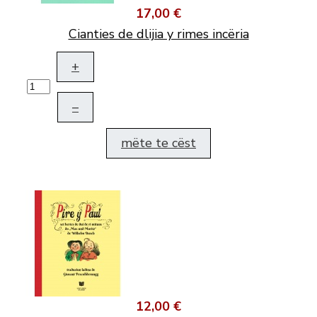
17,00 €
Cianties de dlijia y rimes incëria
+
–
mëte te cëst
12,00 €