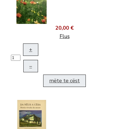
20,00 €
Flus
+
–
mëte te cëst