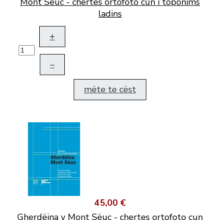
Mont Sëuc - chertes ortofoto cun i toponims
ladins
+
–
mëte te cëst
45,00 €
Gherdëina y Mont Sëuc - chertes ortofoto cun