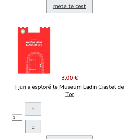
mëte te cëst
3,00 €
I jun a esploré le Museum Ladin Ciastel de
Tor
+
–