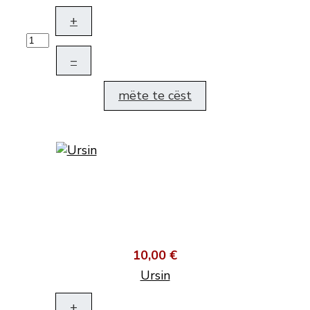
+
–
mëte te cëst
10,00 €
Ursin
+