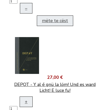
–
mëte te cëst
27,00 €
DEPOT - Y al é gnü la löm! Und es ward
Licht! E luce fu!
+