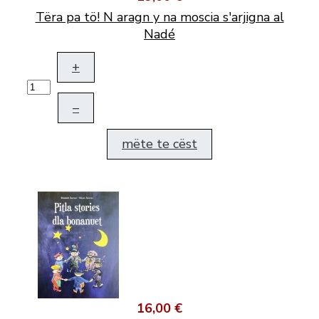
Tëra pa tö! N aragn y na moscia s'arjigna al
Nadé
+
–
mëte te cëst
16,00 €