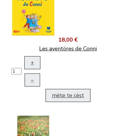
18,00 €
Les aventöres de Conni
+
–
mëte te cëst