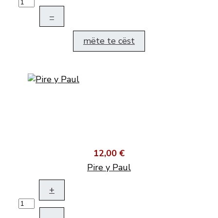
–
mëte te cëst
12,00 €
Pire y Paul
+
–