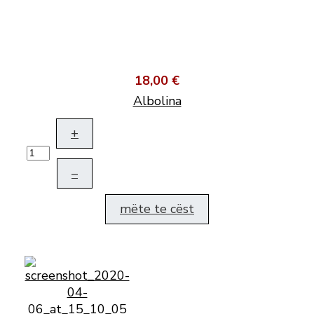
18,00 €
Albolina
+
–
mëte te cëst