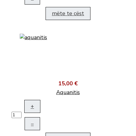
mëte te cëst
15,00 €
Aquanitis
+
–