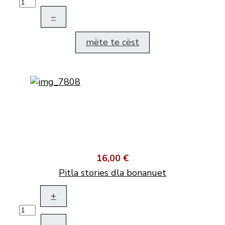
–
mëte te cëst
16,00 €
Pitla stories dla bonanuet
+
–