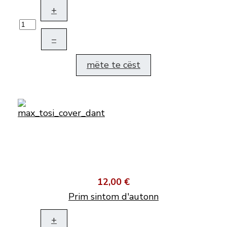
+
–
mëte te cëst
12,00 €
Prim sintom d'autonn
+