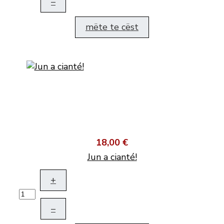
–
mëte te cëst
18,00 €
Jun a cianté!
+
–