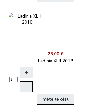
25,00 €
Ladinia XLII 2018
+
–
mëte te cëst