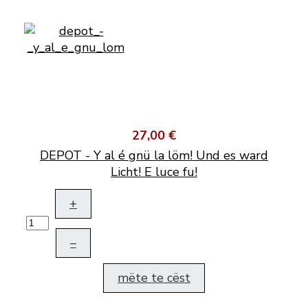
27,00 €
DEPOT - Y al é gnü la löm! Und es ward
Licht! E luce fu!
+
–
mëte te cëst