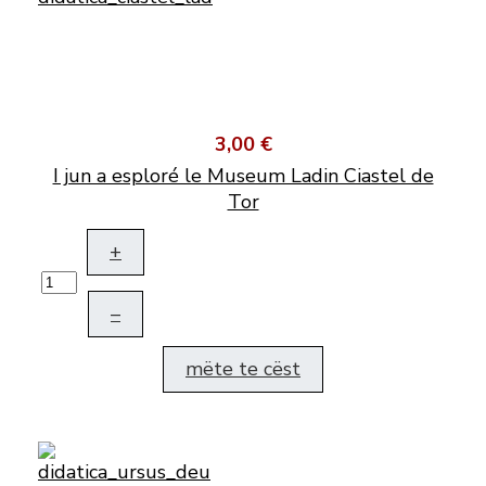
3,00 €
I jun a esploré le Museum Ladin Ciastel de
Tor
+
–
mëte te cëst