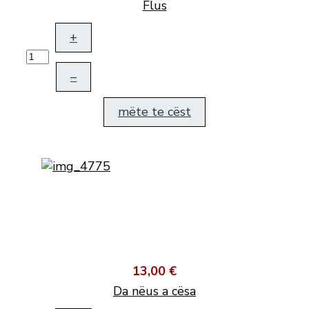
Flus
+
–
mëte te cëst
13,00 €
Da nëus a cësa