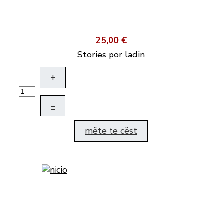
25,00 €
Stories por ladin
+
–
mëte te cëst