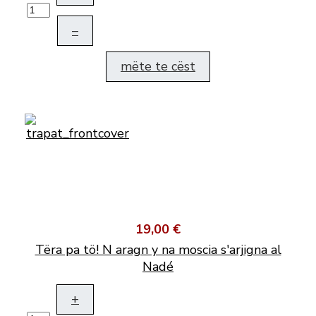
–
mëte te cëst
19,00 €
Tëra pa tö! N aragn y na moscia s'arjigna al
Nadé
+