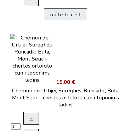
mëte te cëst
15,00 €
Chemun de Urtijëi, Sureghes, Runcadic, Bula,
Mont Sëuc - chertes ortofoto cun i toponims
ladins
+