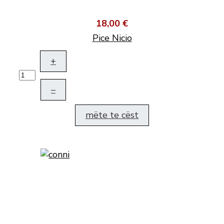
18,00 €
Pice Nicio
+
–
mëte te cëst