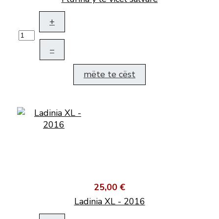
+
–
mëte te cëst
25,00 €
Ladinia XL - 2016