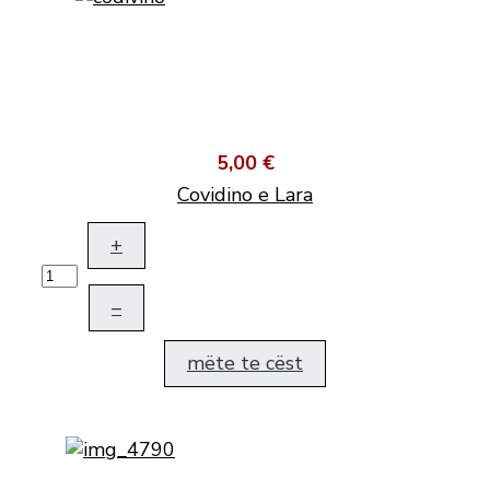
5,00 €
Covidino e Lara
+
–
mëte te cëst