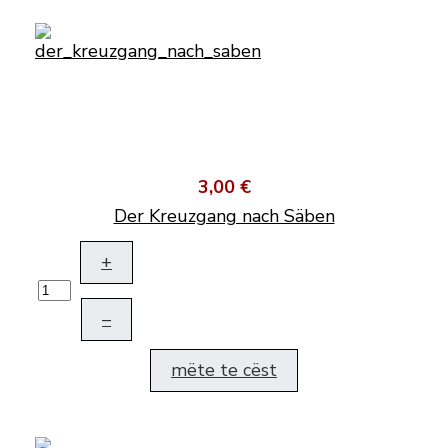
3,00 €
Der Kreuzgang nach Säben
+
–
mëte te cëst