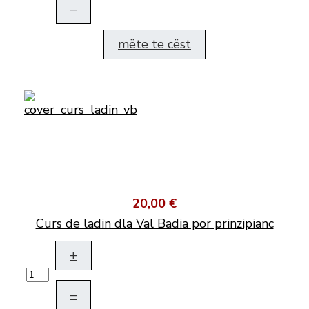
–
mëte te cëst
20,00 €
Curs de ladin dla Val Badia por prinzipianc
+
–