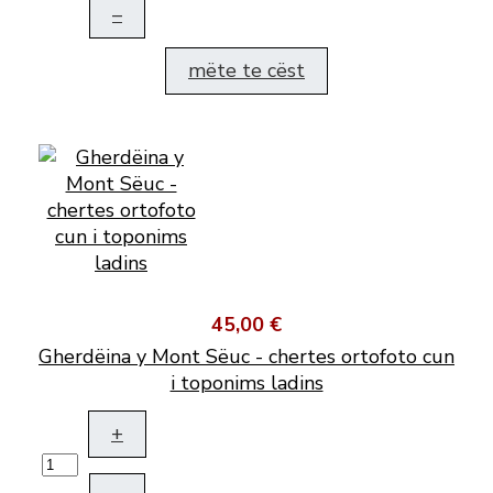
–
mëte te cëst
45,00 €
Gherdëina y Mont Sëuc - chertes ortofoto cun
i toponims ladins
+