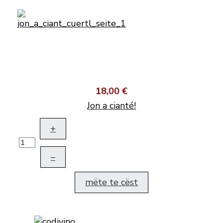
18,00 €
Jon a cianté!
+
–
mëte te cëst