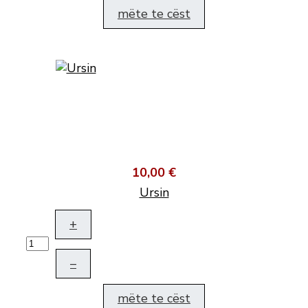
mëte te cëst
10,00 €
Ursin
+
–
mëte te cëst