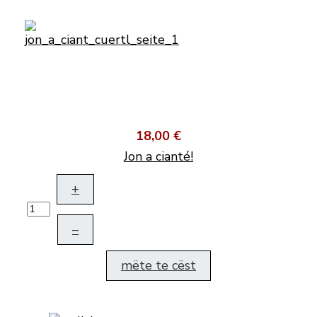
18,00 €
Jon a cianté!
+
–
mëte te cëst