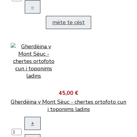
–
mëte te cëst
45,00 €
Gherdëina y Mont Sëuc - chertes ortofoto cun
i toponims ladins
+