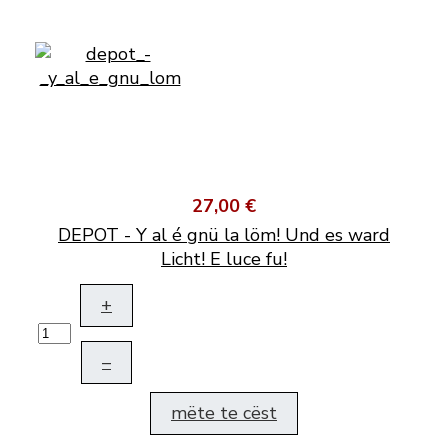
27,00 €
DEPOT - Y al é gnü la löm! Und es ward
Licht! E luce fu!
+
–
mëte te cëst