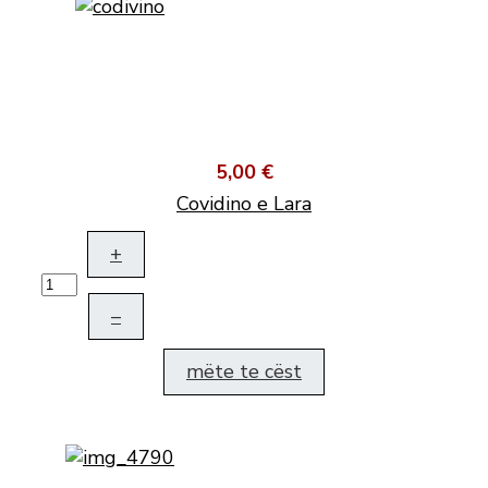
5,00 €
Covidino e Lara
+
–
mëte te cëst