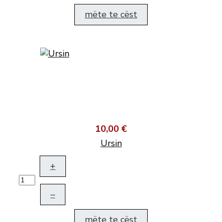
mëte te cëst
10,00 €
Ursin
+
–
mëte te cëst