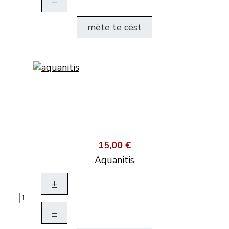
–
mëte te cëst
15,00 €
Aquanitis
+
–