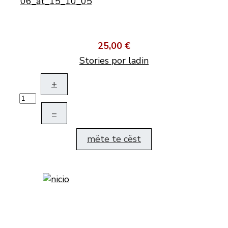
25,00 €
Stories por ladin
+
–
mëte te cëst