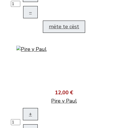
–
mëte te cëst
12,00 €
Pire y Paul
+