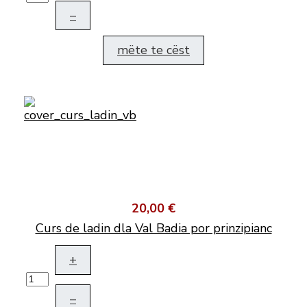
–
mëte te cëst
20,00 €
Curs de ladin dla Val Badia por prinzipianc
+
–