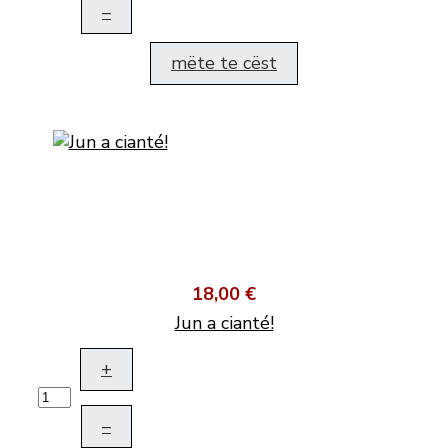
–
mëte te cëst
18,00 €
Jun a cianté!
+
–