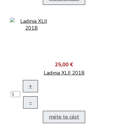
25,00 €
Ladinia XLII 2018
+
–
mëte te cëst