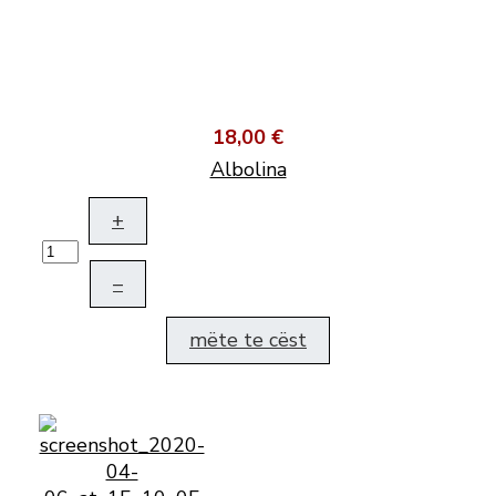
18,00 €
Albolina
+
–
mëte te cëst