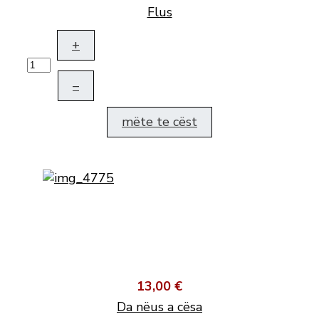
Flus
+
–
mëte te cëst
13,00 €
Da nëus a cësa