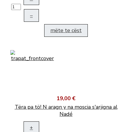
–
mëte te cëst
19,00 €
Tëra pa tö! N aragn y na moscia s'arjigna al
Nadé
+