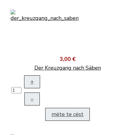
3,00 €
Der Kreuzgang nach Säben
+
–
mëte te cëst