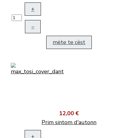
+
–
mëte te cëst
12,00 €
Prim sintom d'autonn
+