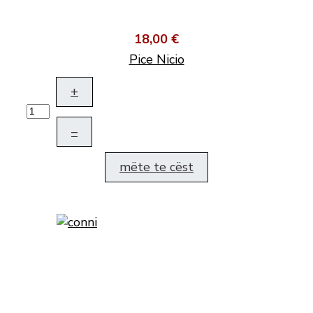
18,00 €
Pice Nicio
+
–
mëte te cëst