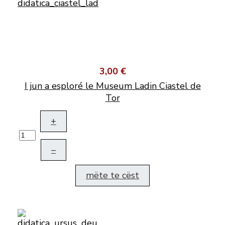
3,00 €
I jun a esploré le Museum Ladin Ciastel de
Tor
+
–
mëte te cëst