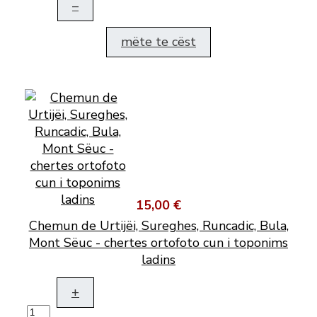
–
mëte te cëst
15,00 €
Chemun de Urtijëi, Sureghes, Runcadic, Bula,
Mont Sëuc - chertes ortofoto cun i toponims
ladins
+