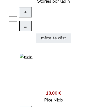
Stories por ladin
+
–
mëte te cëst
18,00 €
Pice Nicio