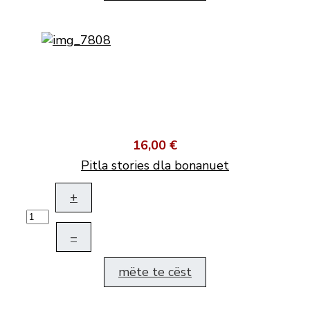
16,00 €
Pitla stories dla bonanuet
+
–
mëte te cëst