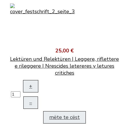
25,00 €
Lektüren und Relektüren | Leggere, riflettere
e rileggere | Nrescides letereres y letures
critiches
+
–
mëte te cëst