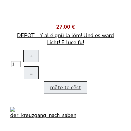
27,00 €
DEPOT - Y al é gnü la löm! Und es ward
Licht! E luce fu!
+
–
mëte te cëst