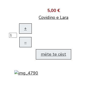
5,00 €
Covidino e Lara
+
–
mëte te cëst