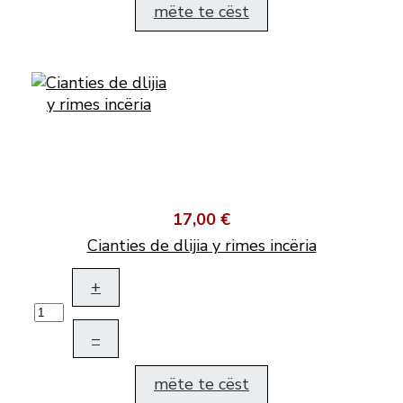
mëte te cëst
17,00 €
Cianties de dlijia y rimes incëria
+
–
mëte te cëst