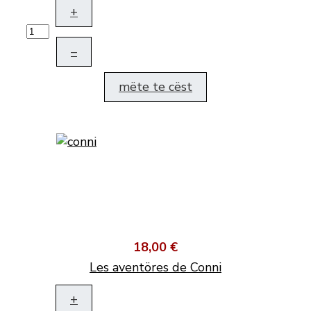
+
–
mëte te cëst
18,00 €
Les aventöres de Conni
+