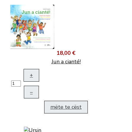
18,00 €
Jun a cianté!
+
–
mëte te cëst