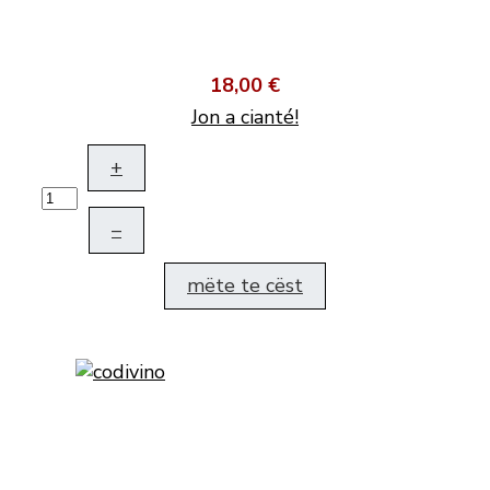
18,00 €
Jon a cianté!
+
–
mëte te cëst