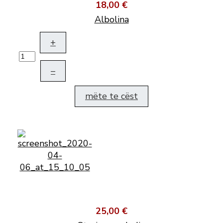
18,00 €
Albolina
+
–
mëte te cëst
25,00 €