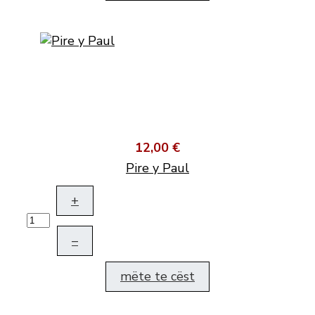
12,00 €
Pire y Paul
+
–
mëte te cëst