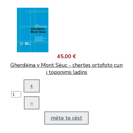
45,00 €
Gherdëina y Mont Sëuc - chertes ortofoto cun
i toponims ladins
+
–
mëte te cëst