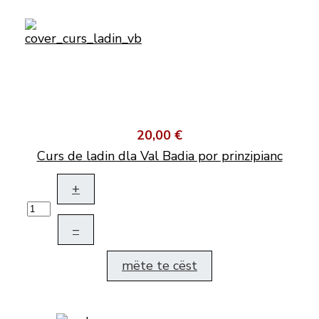
20,00 €
Curs de ladin dla Val Badia por prinzipianc
+
–
mëte te cëst