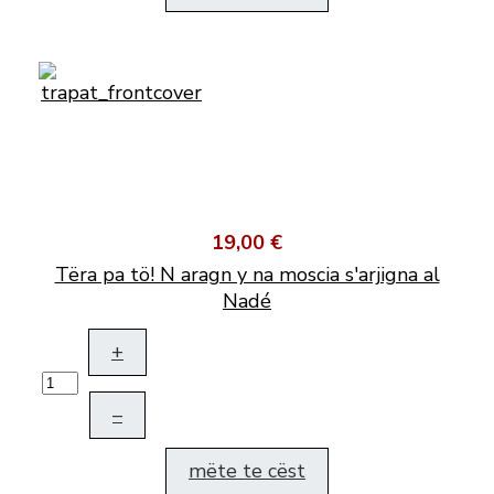
19,00 €
Tëra pa tö! N aragn y na moscia s'arjigna al
Nadé
+
–
mëte te cëst