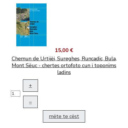
15,00 €
Chemun de Urtijëi, Sureghes, Runcadic, Bula,
Mont Sëuc - chertes ortofoto cun i toponims
ladins
+
–
mëte te cëst