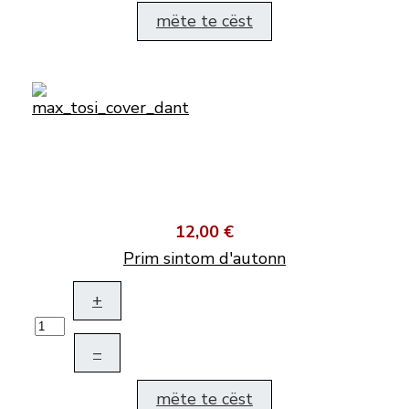
mëte te cëst
12,00 €
Prim sintom d'autonn
+
–
mëte te cëst