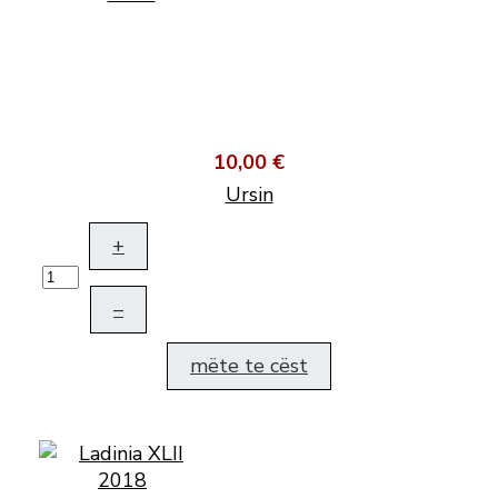
10,00 €
Ursin
+
–
mëte te cëst