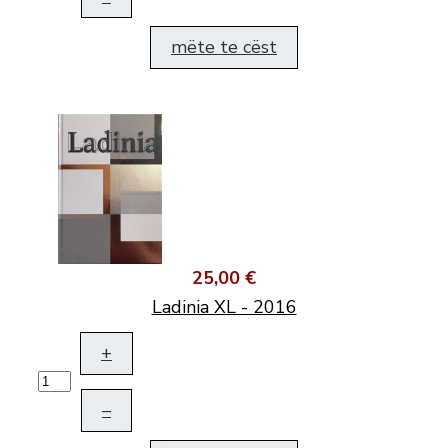
mëte te cëst
25,00 €
Ladinia XL - 2016
+
–