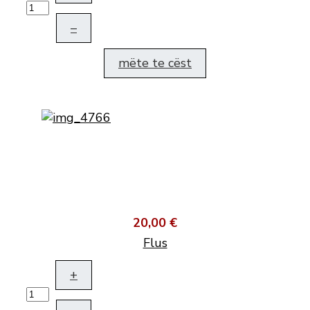
–
mëte te cëst
20,00 €
Flus
+