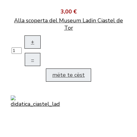
3,00 €
Alla scoperta del Museum Ladin Ciastel de
Tor
+
–
mëte te cëst