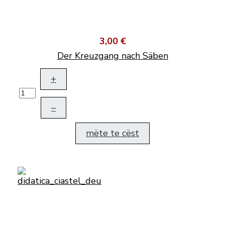
3,00 €
Der Kreuzgang nach Säben
+
–
mëte te cëst