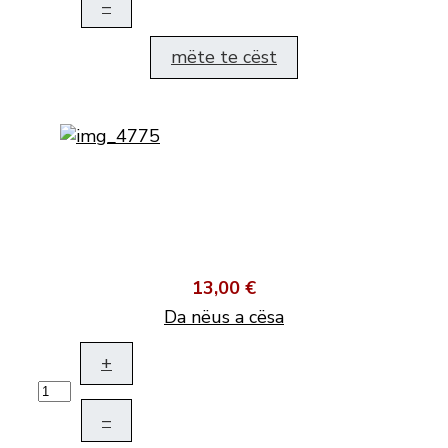
–
mëte te cëst
13,00 €
Da nëus a cësa
+
–