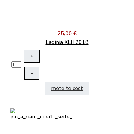
25,00 €
Ladinia XLII 2018
+
–
mëte te cëst