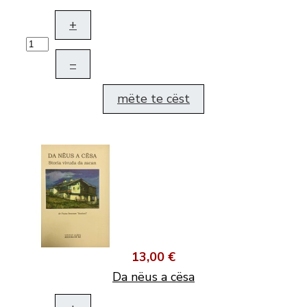
+
–
mëte te cëst
13,00 €
Da nëus a cësa