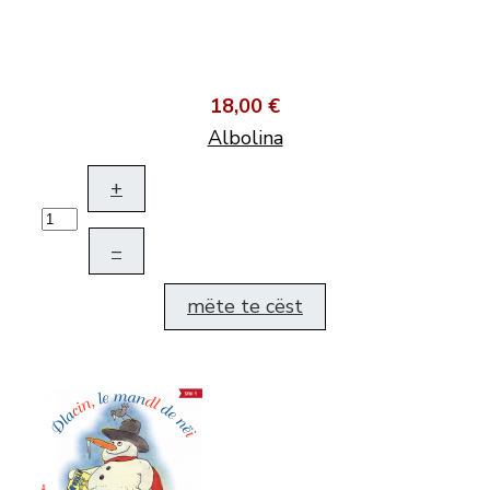
18,00 €
Albolina
+
–
mëte te cëst