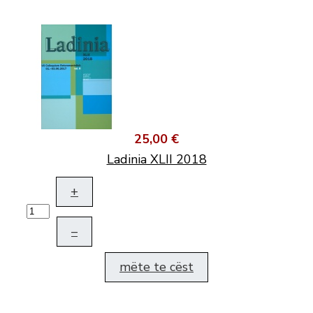
25,00 €
Ladinia XLII 2018
+
–
mëte te cëst