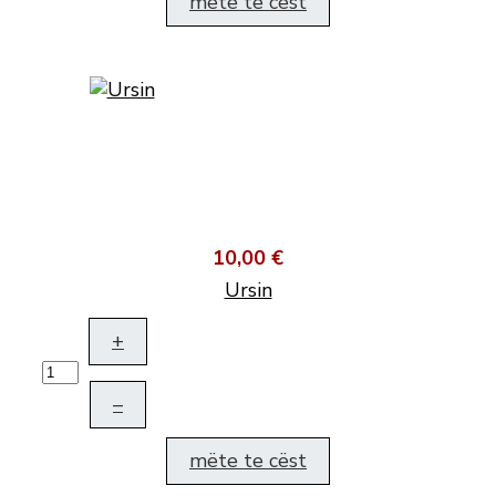
mëte te cëst
10,00 €
Ursin
+
–
mëte te cëst