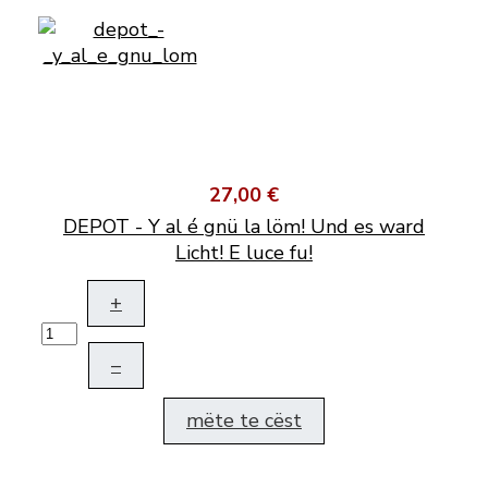
27,00 €
DEPOT - Y al é gnü la löm! Und es ward
Licht! E luce fu!
+
–
mëte te cëst