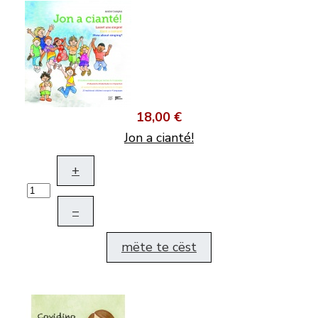
18,00 €
Jon a cianté!
+
–
mëte te cëst