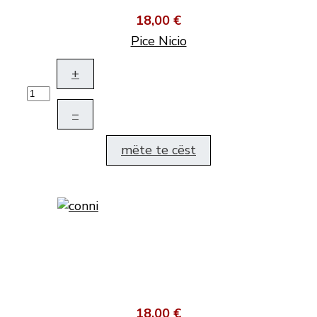
18,00 €
Pice Nicio
+
–
mëte te cëst
18,00 €