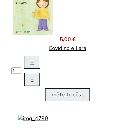
5,00 €
Covidino e Lara
+
–
mëte te cëst