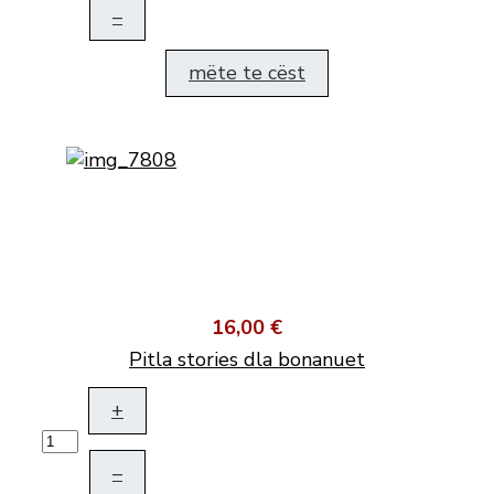
–
mëte te cëst
16,00 €
Pitla stories dla bonanuet
+
–