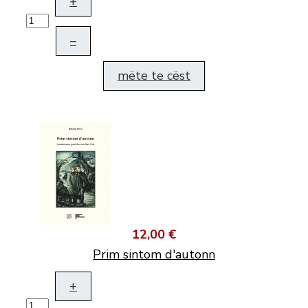
+
–
mëte te cëst
12,00 €
Prim sintom d'autonn
+