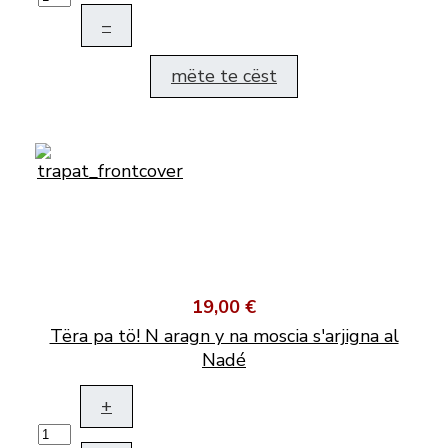
–
mëte te cëst
19,00 €
Tëra pa tö! N aragn y na moscia s'arjigna al
Nadé
+