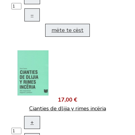
–
mëte te cëst
17,00 €
Cianties de dlijia y rimes incëria
+