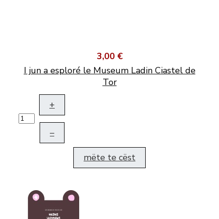
3,00 €
I jun a esploré le Museum Ladin Ciastel de
Tor
+
–
mëte te cëst