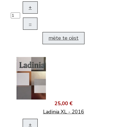
+
–
mëte te cëst
25,00 €
Ladinia XL - 2016
+