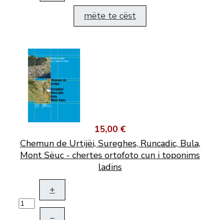
mëte te cëst
15,00 €
Chemun de Urtijëi, Sureghes, Runcadic, Bula,
Mont Sëuc - chertes ortofoto cun i toponims
ladins
+
–