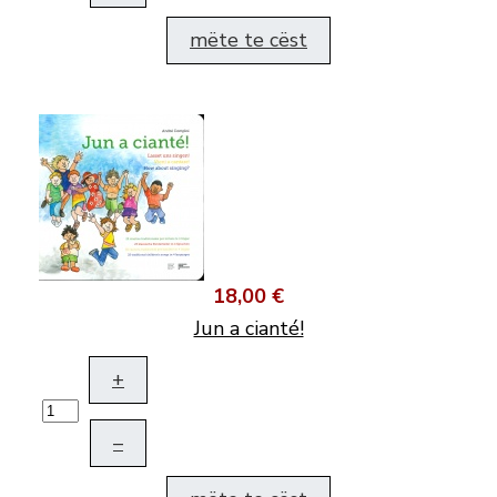
mëte te cëst
18,00 €
Jun a cianté!
+
–