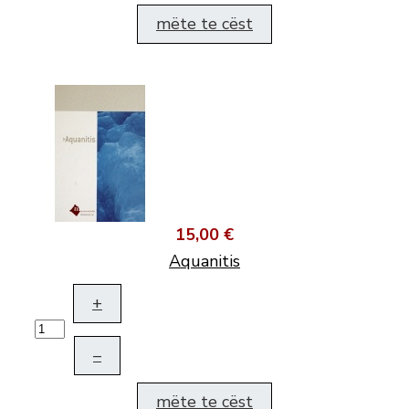
mëte te cëst
15,00 €
Aquanitis
+
–
mëte te cëst