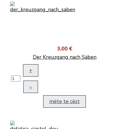
3,00 €
Der Kreuzgang nach Säben
+
–
mëte te cëst