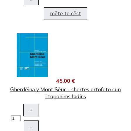
mëte te cëst
45,00 €
Gherdëina y Mont Sëuc - chertes ortofoto cun
i toponims ladins
+
–