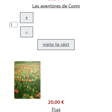
Les aventöres de Conni
+
–
mëte te cëst
20,00 €
Flus