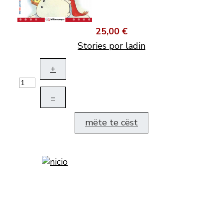
25,00 €
Stories por ladin
+
–
mëte te cëst