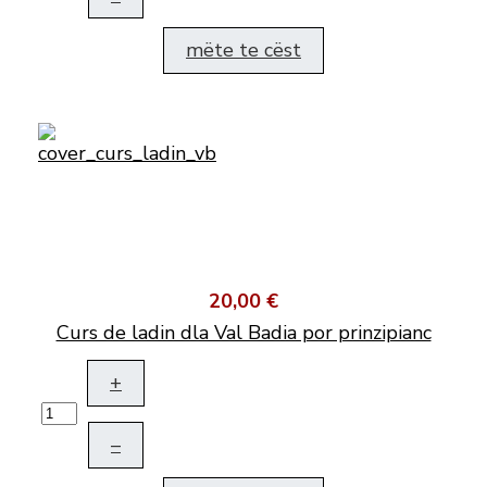
mëte te cëst
20,00 €
Curs de ladin dla Val Badia por prinzipianc
+
–