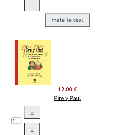
–
mëte te cëst
12,00 €
Pire y Paul
+
–