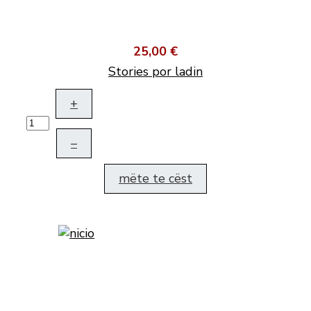
25,00 €
Stories por ladin
+
–
mëte te cëst