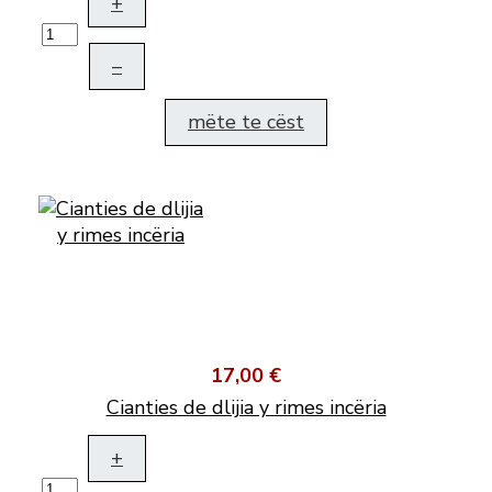
+
–
mëte te cëst
17,00 €
Cianties de dlijia y rimes incëria
+