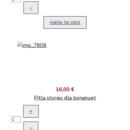
–
mëte te cëst
16,00 €
Pitla stories dla bonanuet
+
–