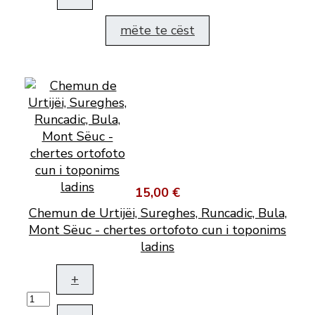
mëte te cëst
15,00 €
Chemun de Urtijëi, Sureghes, Runcadic, Bula,
Mont Sëuc - chertes ortofoto cun i toponims
ladins
+