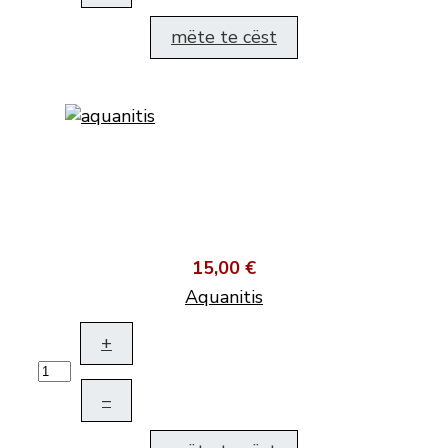
mëte te cëst
15,00 €
Aquanitis
+
–