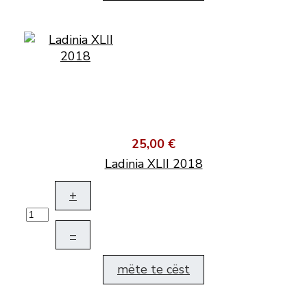
25,00 €
Ladinia XLII 2018
+
–
mëte te cëst