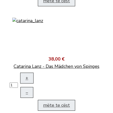
mëte te cëst
38,00 €
Catarina Lanz - Das Mädchen von Spinges
+
–
mëte te cëst