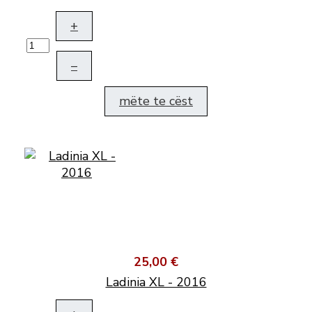
+
–
mëte te cëst
25,00 €
Ladinia XL - 2016