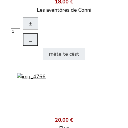
18,00 €
Les aventöres de Conni
+
–
mëte te cëst
20,00 €