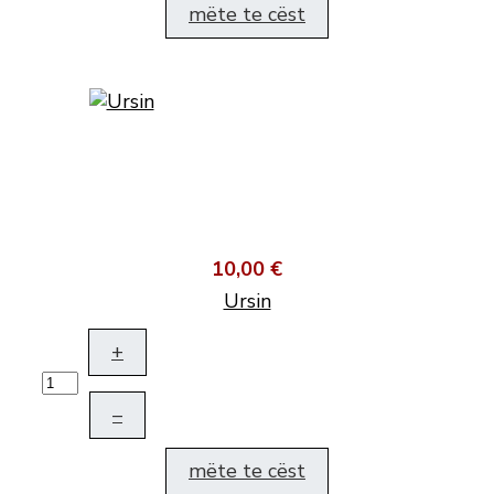
mëte te cëst
10,00 €
Ursin
+
–
mëte te cëst