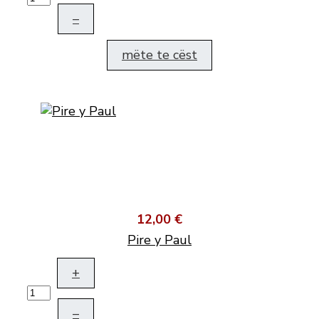
–
mëte te cëst
12,00 €
Pire y Paul
+
–