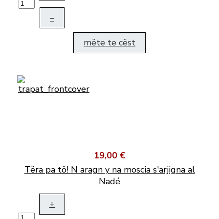
–
mëte te cëst
19,00 €
Tëra pa tö! N aragn y na moscia s'arjigna al
Nadé
+