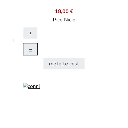
18,00 €
Pice Nicio
+
–
mëte te cëst