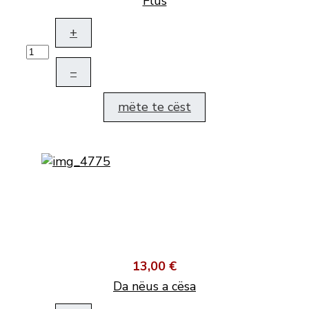
Flus
+
–
mëte te cëst
13,00 €
Da nëus a cësa