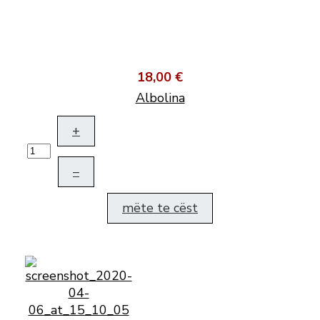
18,00 €
Albolina
+
–
mëte te cëst