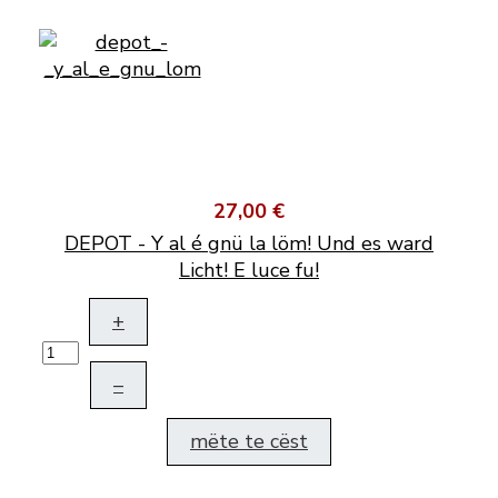
27,00 €
DEPOT - Y al é gnü la löm! Und es ward
Licht! E luce fu!
+
–
mëte te cëst