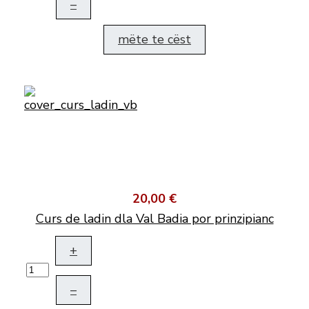
–
mëte te cëst
20,00 €
Curs de ladin dla Val Badia por prinzipianc
+
–