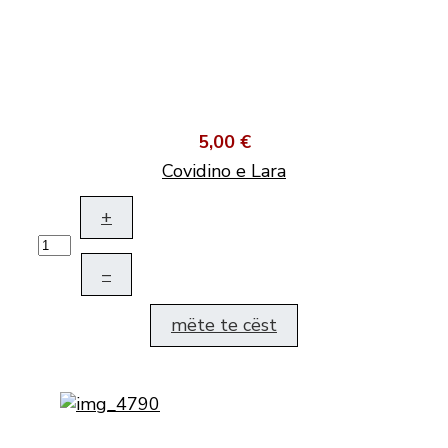
5,00 €
Covidino e Lara
+
–
mëte te cëst