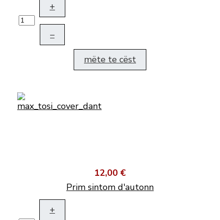
+
–
mëte te cëst
12,00 €
Prim sintom d'autonn
+