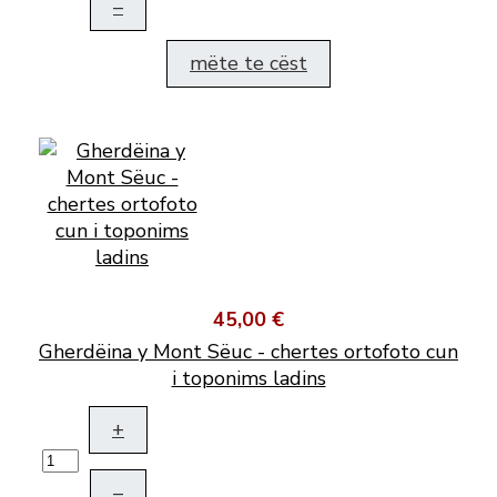
–
mëte te cëst
45,00 €
Gherdëina y Mont Sëuc - chertes ortofoto cun
i toponims ladins
+
–