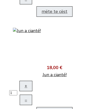
mëte te cëst
18,00 €
Jun a cianté!
+
–