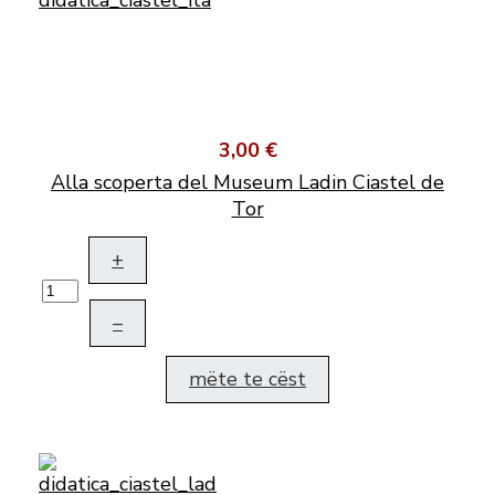
3,00 €
Alla scoperta del Museum Ladin Ciastel de
Tor
+
–
mëte te cëst