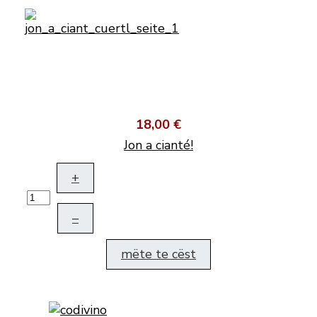
18,00 €
Jon a cianté!
+
–
mëte te cëst