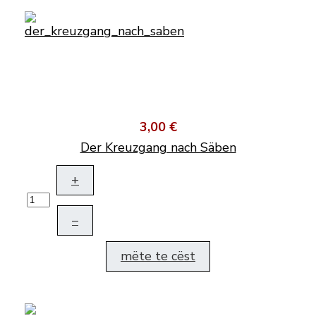
3,00 €
Der Kreuzgang nach Säben
+
–
mëte te cëst