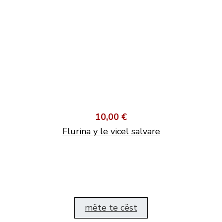
10,00 €
Flurina y le vicel salvare
mëte te cëst