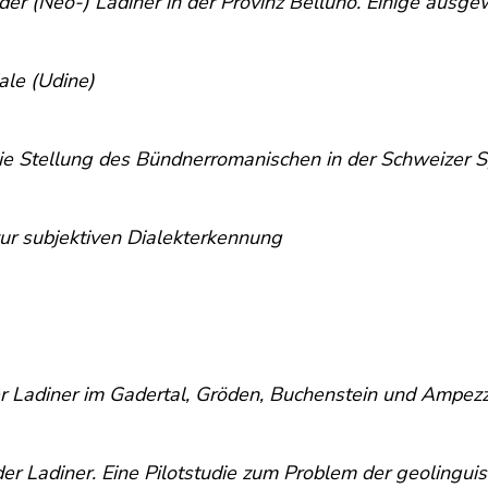
e der (Neo-) Ladiner in der Provinz Belluno. Einige aus
ale (Udine)
ie Stellung des Bündnerromanischen in der Schweizer S
zur subjektiven Dialekterkennung
 Ladiner im Gadertal, Gröden, Buchenstein und Ampez
der Ladiner. Eine Pilotstudie zum Problem der geolingui