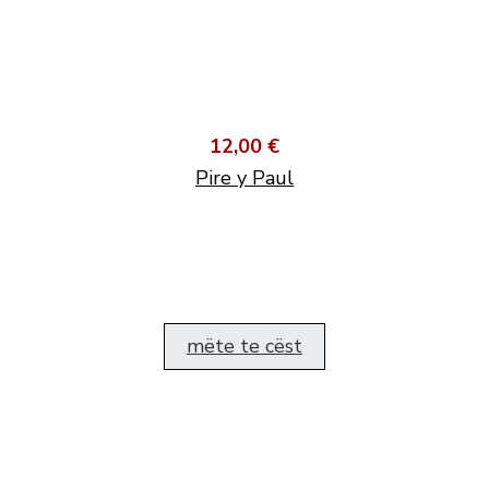
12,00 €
Pire y Paul
mëte te cëst