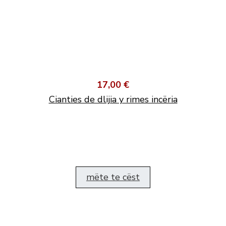
17,00 €
Cianties de dlijia y rimes incëria
mëte te cëst