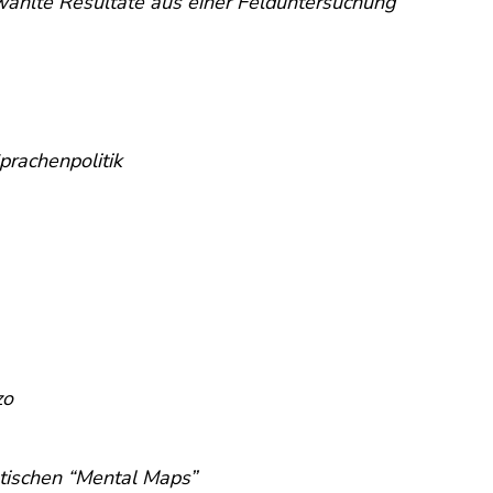
gewählte Resultate aus einer Felduntersuchung
prachenpolitik
zo
stischen “Mental Maps”