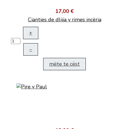
17,00 €
Cianties de dlijia y rimes incëria
+
–
mëte te cëst