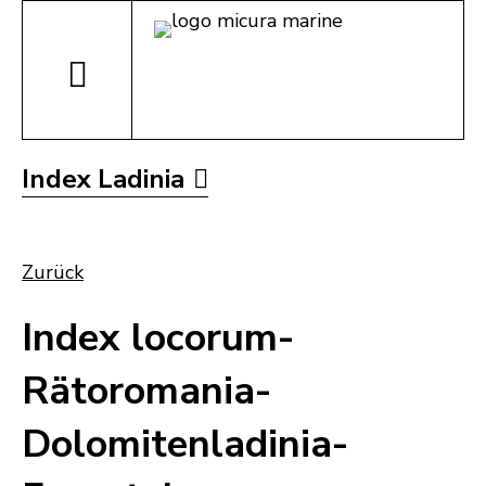
Index Ladinia
Zurück
Index locorum-
Rätoromania-
Dolomitenladinia-