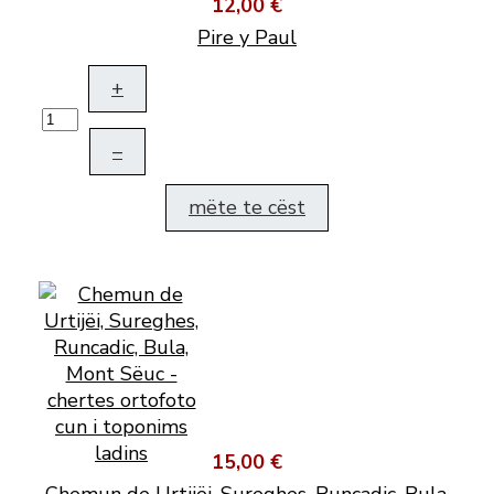
12,00 €
Pire y Paul
+
–
mëte te cëst
15,00 €