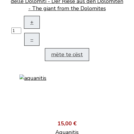
delle Dolomiti - Der Riese aus den Dolomiten
- The giant from the Dolomites
+
–
mëte te cëst
15,00 €
Aquanitis