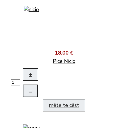
18,00 €
Pice Nicio
+
–
mëte te cëst