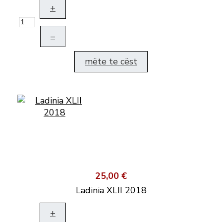
+
–
mëte te cëst
25,00 €
Ladinia XLII 2018
+