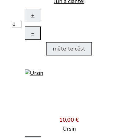
Jun a cianté!
+
–
mëte te cëst
10,00 €
Ursin