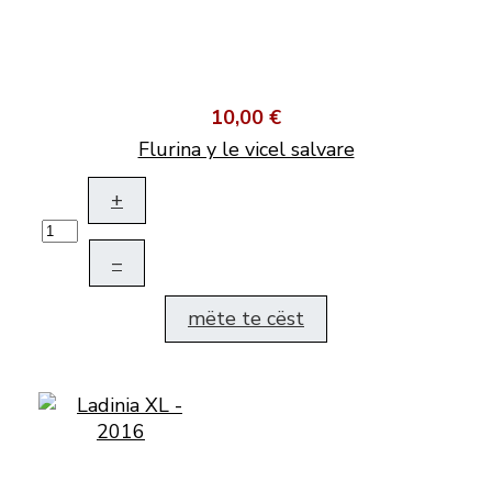
10,00 €
Flurina y le vicel salvare
+
–
mëte te cëst