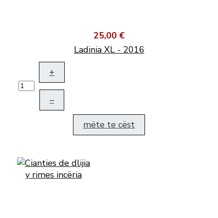
25,00 €
Ladinia XL - 2016
+
–
mëte te cëst