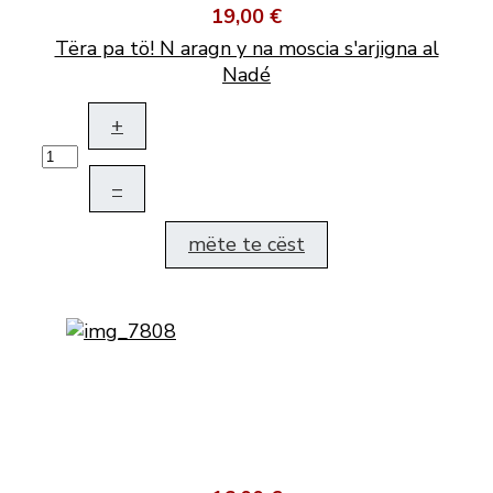
19,00 €
Tëra pa tö! N aragn y na moscia s'arjigna al
Nadé
+
–
mëte te cëst