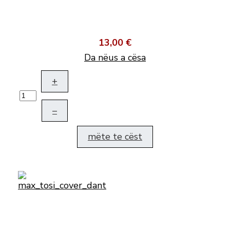
13,00 €
Da nëus a cësa
+
–
mëte te cëst