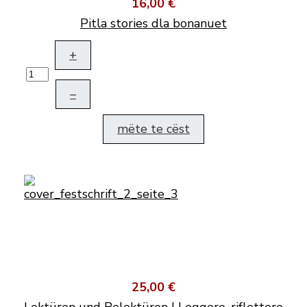
16,00 €
Pitla stories dla bonanuet
+
–
mëte te cëst
25,00 €