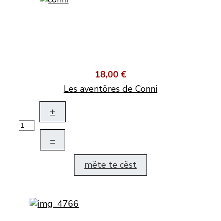
18,00 €
Les aventöres de Conni
+
–
mëte te cëst