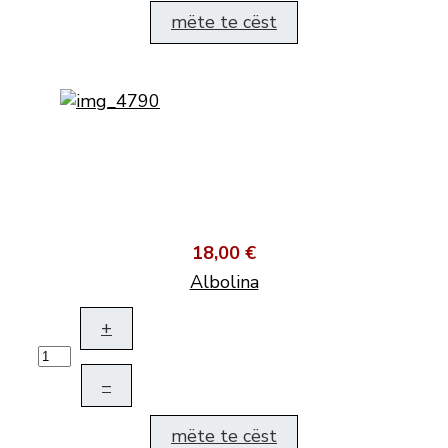
mëte te cëst
18,00 €
Albolina
+
–
mëte te cëst