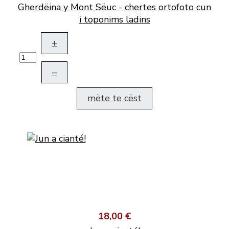
Gherdëina y Mont Sëuc - chertes ortofoto cun
i toponims ladins
+
–
mëte te cëst
18,00 €