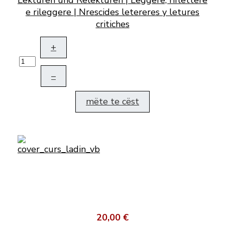
Lektüren und Relektüren | Leggere, riflettere
e rileggere | Nrescides letereres y letures
critiches
+
–
mëte te cëst
20,00 €