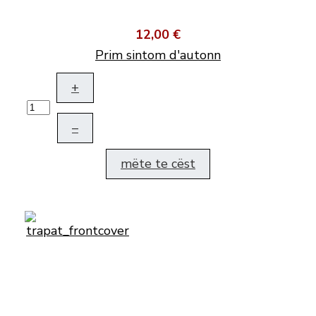
12,00 €
Prim sintom d'autonn
+
–
mëte te cëst