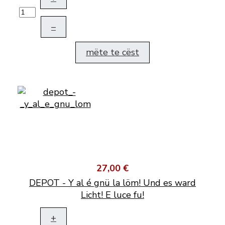
–
mëte te cëst
27,00 €
DEPOT - Y al é gnü la löm! Und es ward
Licht! E luce fu!
+