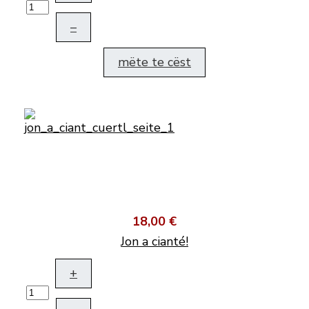
–
mëte te cëst
18,00 €
Jon a cianté!
+