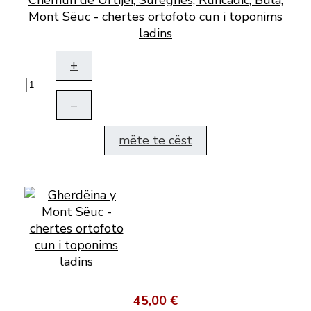
Chemun de Urtijëi, Sureghes, Runcadic, Bula,
Mont Sëuc - chertes ortofoto cun i toponims
ladins
+
–
mëte te cëst
45,00 €