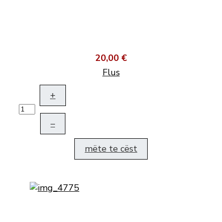
20,00 €
Flus
+
–
mëte te cëst