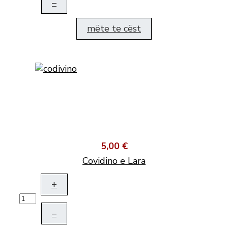
–
mëte te cëst
5,00 €
Covidino e Lara
+
–