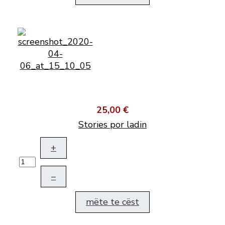
25,00 €
Stories por ladin
+
–
mëte te cëst