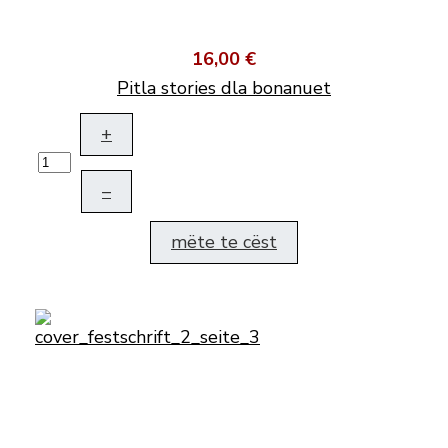
16,00 €
Pitla stories dla bonanuet
+
–
mëte te cëst