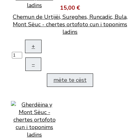
15,00 €
Chemun de Urtijëi, Sureghes, Runcadic, Bula,
Mont Sëuc - chertes ortofoto cun i toponims
ladins
+
–
mëte te cëst