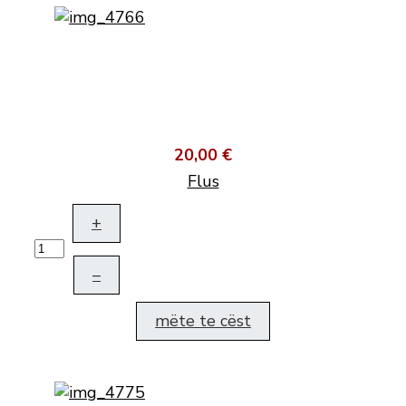
20,00 €
Flus
+
–
mëte te cëst