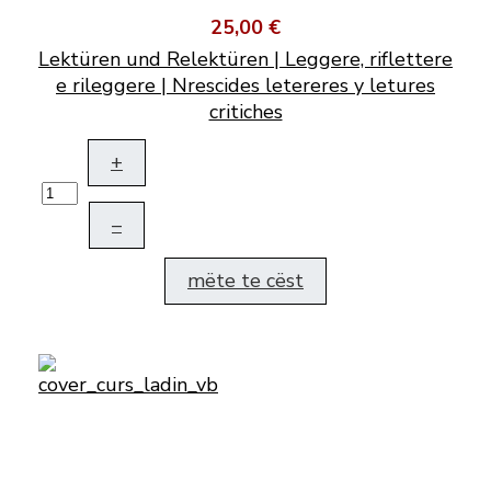
25,00 €
Lektüren und Relektüren | Leggere, riflettere
e rileggere | Nrescides letereres y letures
critiches
+
–
mëte te cëst