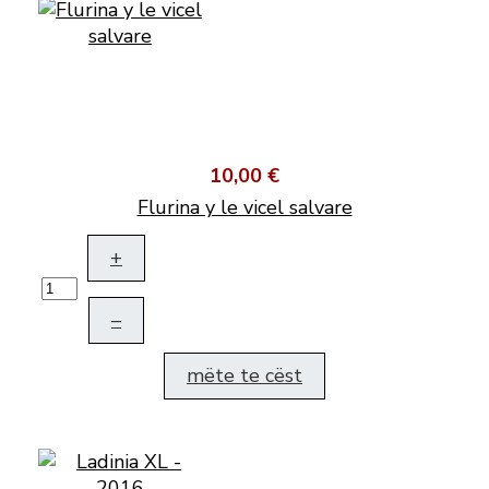
10,00 €
Flurina y le vicel salvare
+
–
mëte te cëst