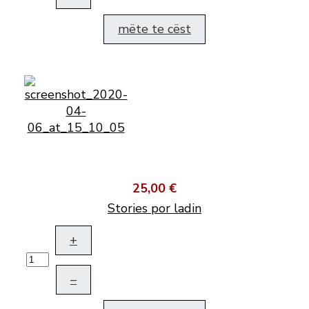
mëte te cëst
25,00 €
Stories por ladin
+
–