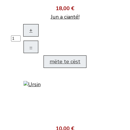
18,00 €
Jun a cianté!
+
–
mëte te cëst
10,00 €