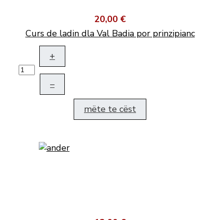
20,00 €
Curs de ladin dla Val Badia por prinzipianc
+
–
mëte te cëst