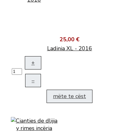
25,00 €
Ladinia XL - 2016
+
–
mëte te cëst