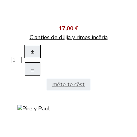
17,00 €
Cianties de dlijia y rimes incëria
+
–
mëte te cëst