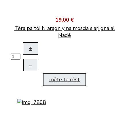
19,00 €
Tëra pa tö! N aragn y na moscia s'arjigna al
Nadé
+
–
mëte te cëst