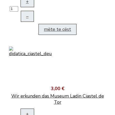
+
–
mëte te cëst
3,00 €
Wir erkunden das Museum Ladin Ciastel de
Tor
+