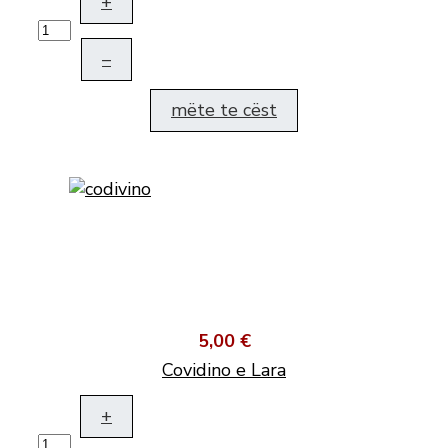
+
–
mëte te cëst
5,00 €
Covidino e Lara
+