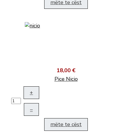
mëte te cëst
18,00 €
Pice Nicio
+
–
mëte te cëst