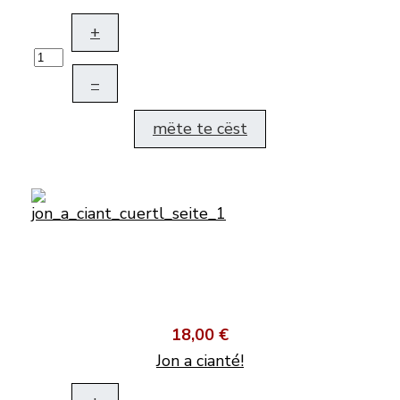
+
–
mëte te cëst
18,00 €
Jon a cianté!