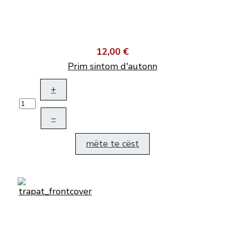
12,00 €
Prim sintom d'autonn
+
–
mëte te cëst