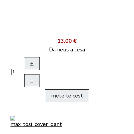
13,00 €
Da nëus a cësa
+
–
mëte te cëst