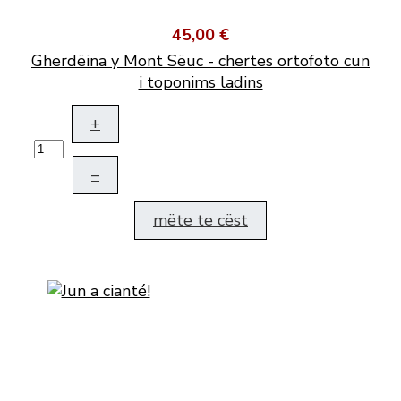
45,00 €
Gherdëina y Mont Sëuc - chertes ortofoto cun
i toponims ladins
+
–
mëte te cëst