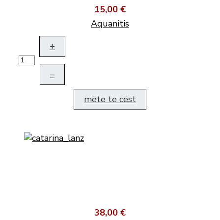
15,00 €
Aquanitis
+
–
mëte te cëst
38,00 €