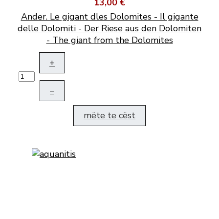
13,00 €
Ander. Le gigant dles Dolomites - Il gigante
delle Dolomiti - Der Riese aus den Dolomiten
- The giant from the Dolomites
+
–
mëte te cëst