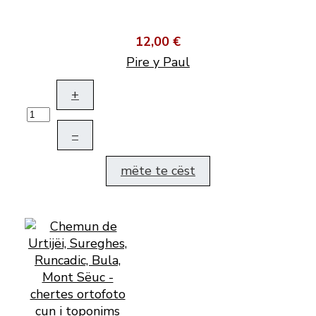
12,00 €
Pire y Paul
+
–
mëte te cëst