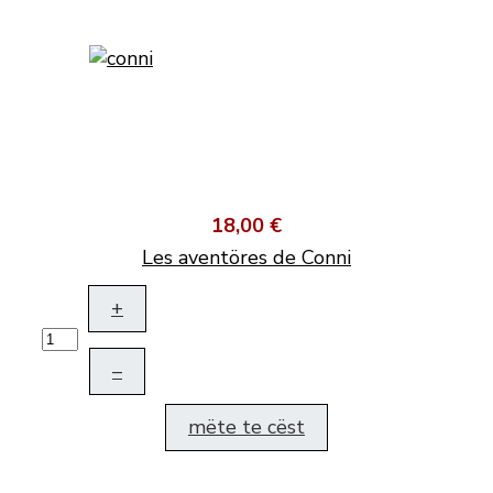
18,00 €
Les aventöres de Conni
+
–
mëte te cëst