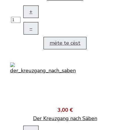
+
–
mëte te cëst
3,00 €
Der Kreuzgang nach Säben