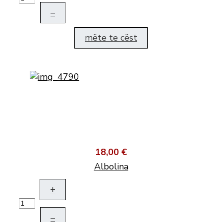
–
mëte te cëst
18,00 €
Albolina
+
–