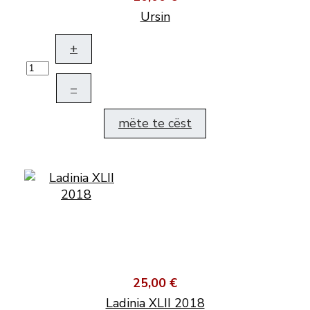
Ursin
+
–
mëte te cëst
25,00 €
Ladinia XLII 2018