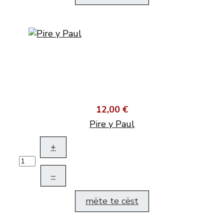
12,00 €
Pire y Paul
+
–
mëte te cëst