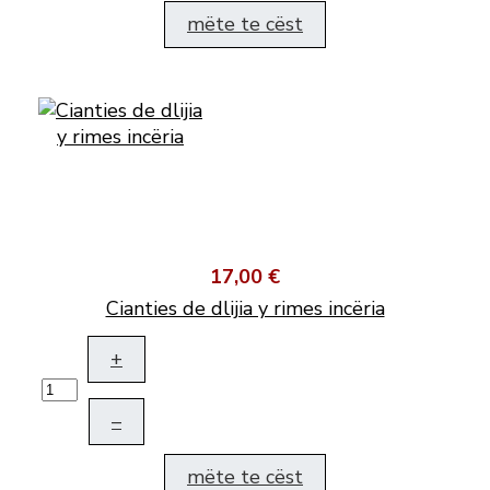
mëte te cëst
17,00 €
Cianties de dlijia y rimes incëria
+
–
mëte te cëst