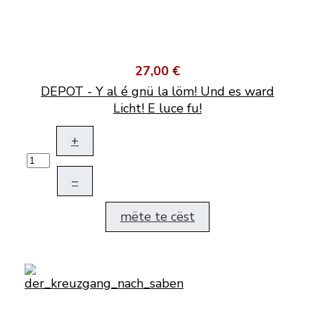
27,00 €
DEPOT - Y al é gnü la löm! Und es ward
Licht! E luce fu!
+
–
mëte te cëst