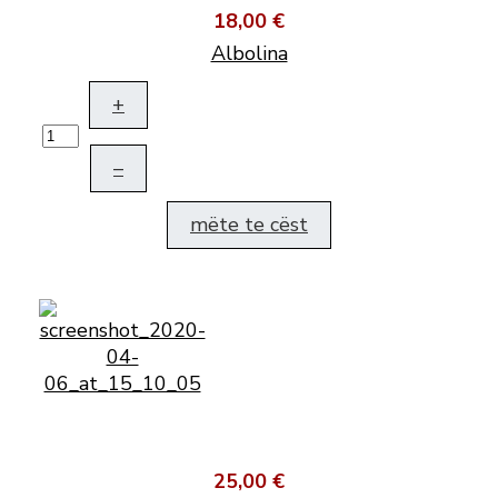
18,00 €
Albolina
+
–
mëte te cëst
25,00 €