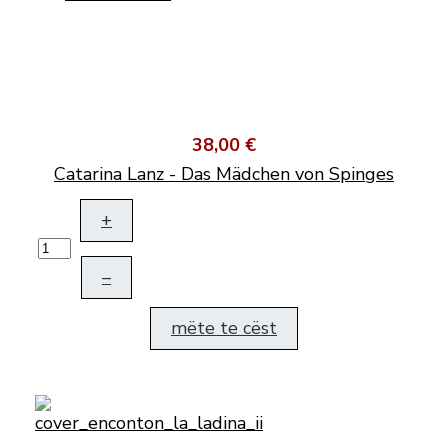
38,00 €
Catarina Lanz - Das Mädchen von Spinges
+
–
mëte te cëst