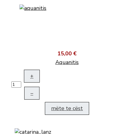
15,00 €
Aquanitis
+
–
mëte te cëst