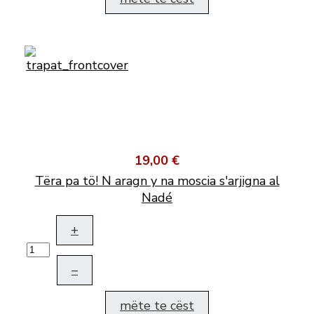
19,00 €
Tëra pa tö! N aragn y na moscia s'arjigna al
Nadé
+
–
mëte te cëst