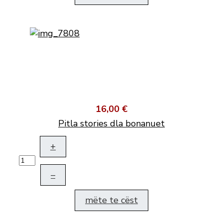
16,00 €
Pitla stories dla bonanuet
+
–
mëte te cëst