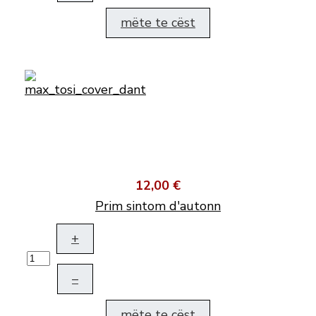
mëte te cëst
12,00 €
Prim sintom d'autonn
+
–
mëte te cëst