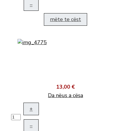
–
mëte te cëst
13,00 €
Da nëus a cësa
+
–