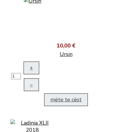
10,00 €
Ursin
+
–
mëte te cëst