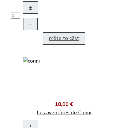
+
–
mëte te cëst
18,00 €
Les aventöres de Conni
+