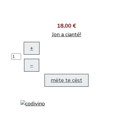
18,00 €
Jon a cianté!
+
–
mëte te cëst