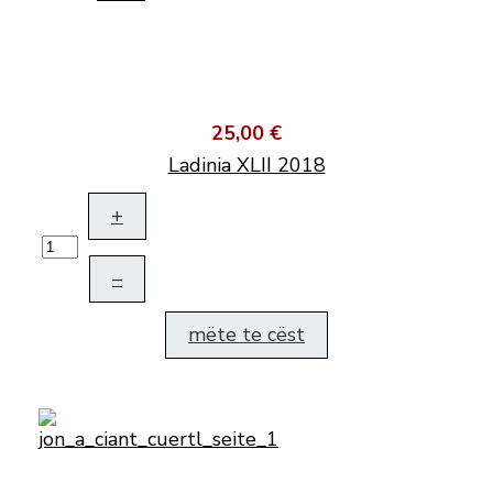
25,00 €
Ladinia XLII 2018
+
–
mëte te cëst