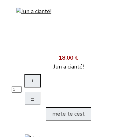
18,00 €
Jun a cianté!
+
–
mëte te cëst