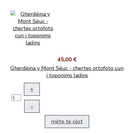
45,00 €
Gherdëina y Mont Sëuc - chertes ortofoto cun
i toponims ladins
+
–
mëte te cëst