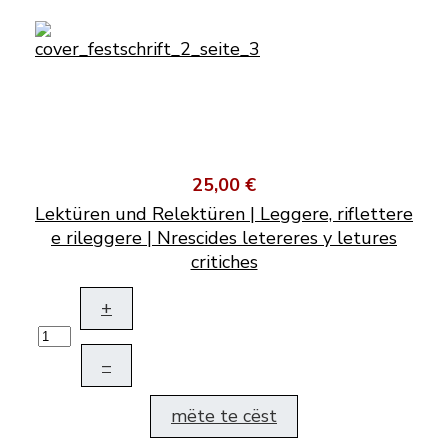
25,00 €
Lektüren und Relektüren | Leggere, riflettere
e rileggere | Nrescides letereres y letures
critiches
+
–
mëte te cëst