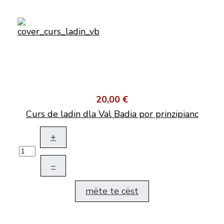
20,00 €
Curs de ladin dla Val Badia por prinzipianc
+
–
mëte te cëst