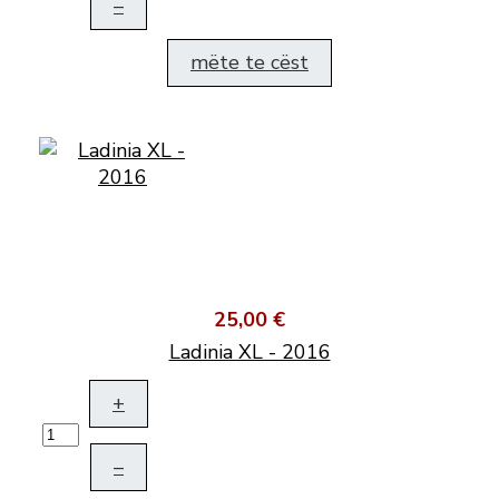
–
mëte te cëst
25,00 €
Ladinia XL - 2016
+
–