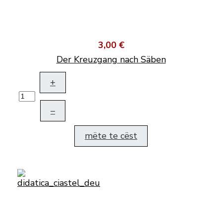
3,00 €
Der Kreuzgang nach Säben
+
–
mëte te cëst