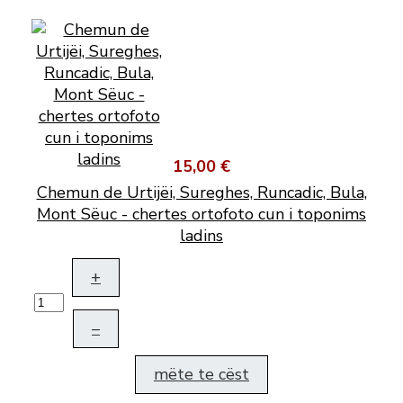
15,00 €
Chemun de Urtijëi, Sureghes, Runcadic, Bula,
Mont Sëuc - chertes ortofoto cun i toponims
ladins
+
–
mëte te cëst