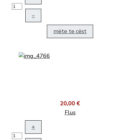
–
mëte te cëst
20,00 €
Flus
+