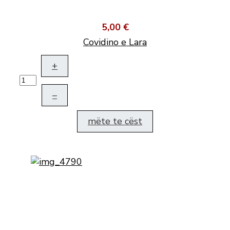
5,00 €
Covidino e Lara
+
–
mëte te cëst