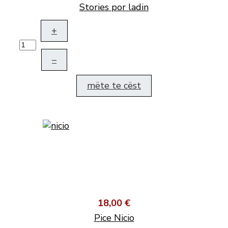
Stories por ladin
+
–
mëte te cëst
18,00 €
Pice Nicio