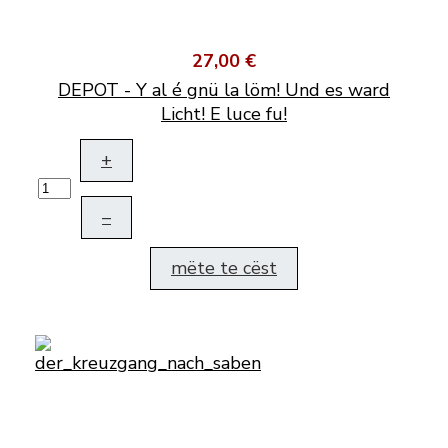
27,00 €
DEPOT - Y al é gnü la löm! Und es ward
Licht! E luce fu!
+
–
mëte te cëst