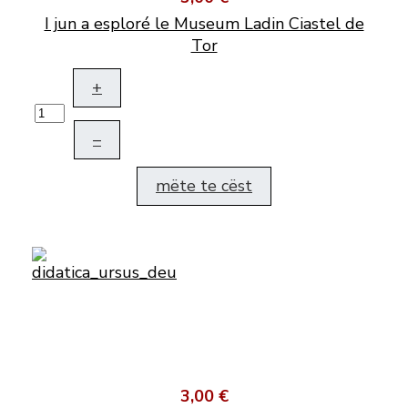
I jun a esploré le Museum Ladin Ciastel de
Tor
+
–
mëte te cëst
3,00 €