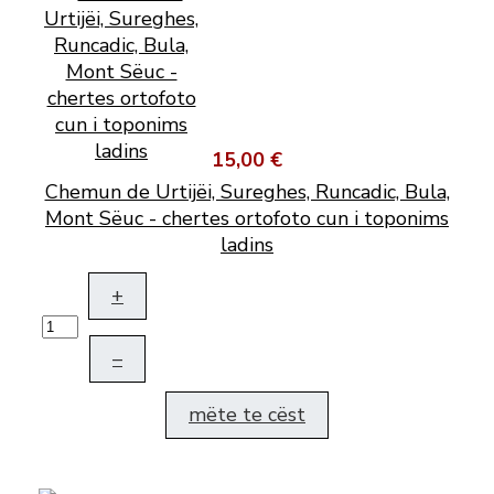
15,00 €
Chemun de Urtijëi, Sureghes, Runcadic, Bula,
Mont Sëuc - chertes ortofoto cun i toponims
ladins
+
–
mëte te cëst