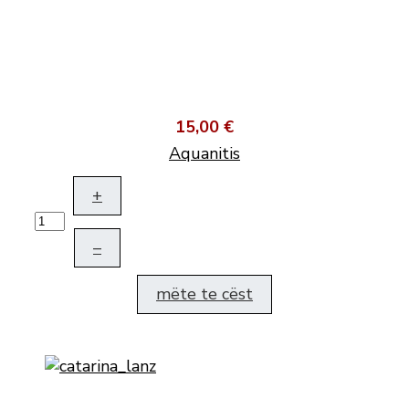
15,00 €
Aquanitis
+
–
mëte te cëst