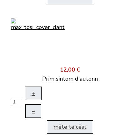
12,00 €
Prim sintom d'autonn
+
–
mëte te cëst