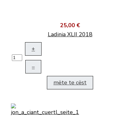
25,00 €
Ladinia XLII 2018
+
–
mëte te cëst