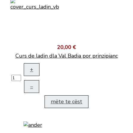
20,00 €
Curs de ladin dla Val Badia por prinzipianc
+
–
mëte te cëst