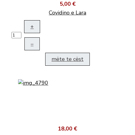
5,00 €
Covidino e Lara
+
–
mëte te cëst
18,00 €