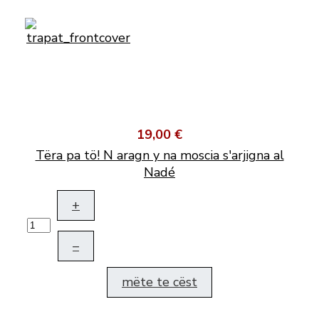
19,00 €
Tëra pa tö! N aragn y na moscia s'arjigna al
Nadé
+
–
mëte te cëst