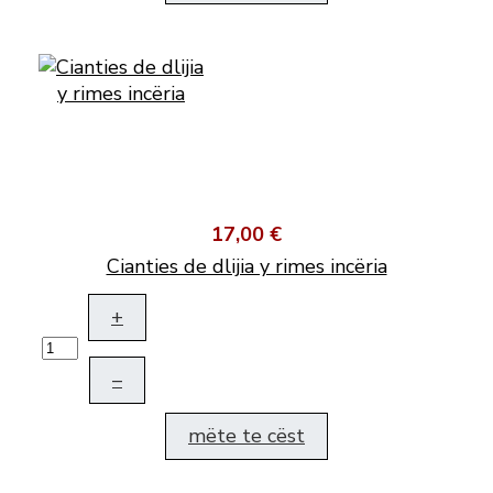
17,00 €
Cianties de dlijia y rimes incëria
+
–
mëte te cëst