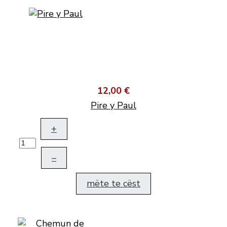
12,00 €
Pire y Paul
+
–
mëte te cëst