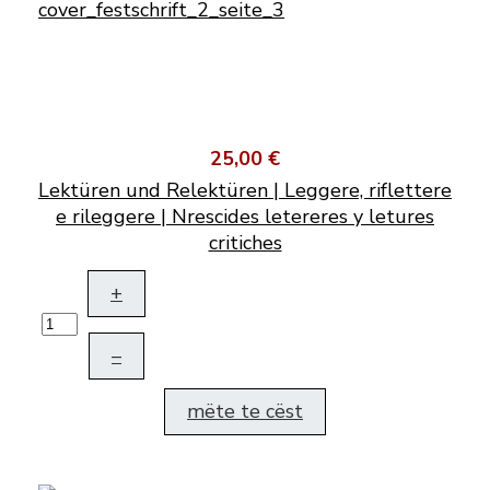
25,00 €
Lektüren und Relektüren | Leggere, riflettere
e rileggere | Nrescides letereres y letures
critiches
+
–
mëte te cëst