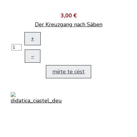
3,00 €
Der Kreuzgang nach Säben
+
–
mëte te cëst