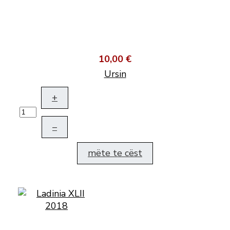
10,00 €
Ursin
+
–
mëte te cëst