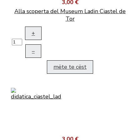
3,00 €
Alla scoperta del Museum Ladin Ciastel de
Tor
+
–
mëte te cëst
3,00 €