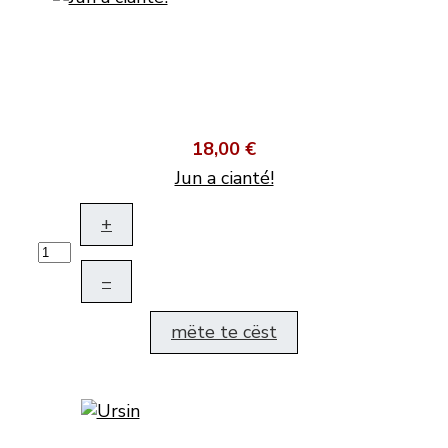
18,00 €
Jun a cianté!
+
–
mëte te cëst