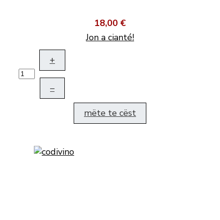
18,00 €
Jon a cianté!
+
–
mëte te cëst