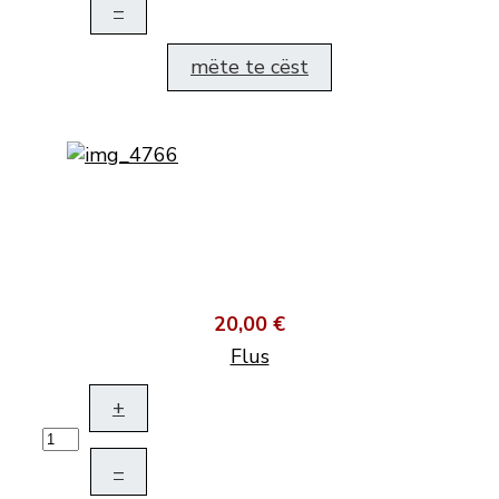
–
mëte te cëst
20,00 €
Flus
+
–