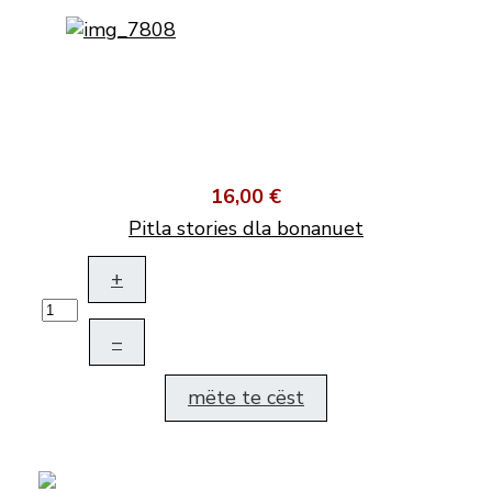
16,00 €
Pitla stories dla bonanuet
+
–
mëte te cëst