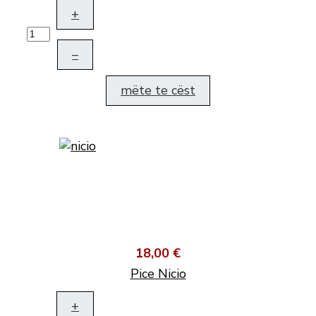
+
–
mëte te cëst
18,00 €
Pice Nicio
+