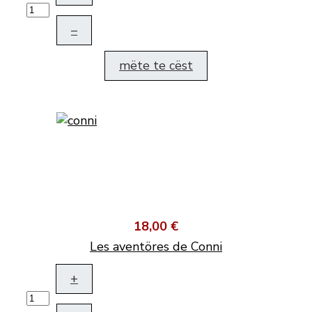
–
mëte te cëst
18,00 €
Les aventöres de Conni
+