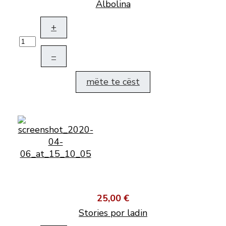
Albolina
+
–
mëte te cëst
25,00 €
Stories por ladin