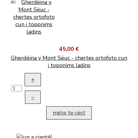
45,00 €
Gherdëina y Mont Sëuc - chertes ortofoto cun
i toponims ladins
+
–
mëte te cëst