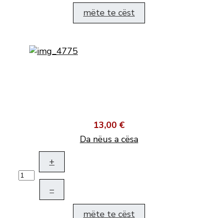
mëte te cëst
13,00 €
Da nëus a cësa
+
–
mëte te cëst