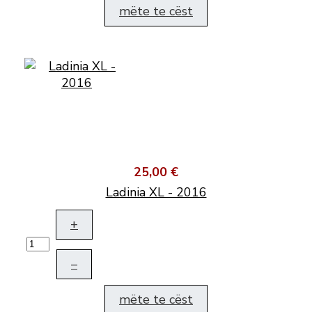
mëte te cëst
25,00 €
Ladinia XL - 2016
+
–
mëte te cëst