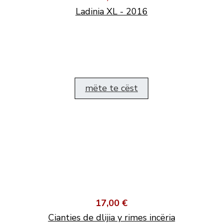
Ladinia XL - 2016
mëte te cëst
17,00 €
Cianties de dlijia y rimes incëria