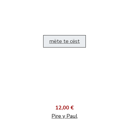
mëte te cëst
12,00 €
Pire y Paul