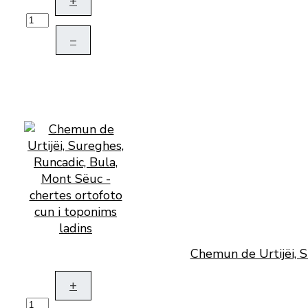
+
–
Chemun de Urtijëi, S
+