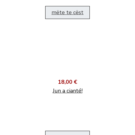
mëte te cëst
18,00 €
Jun a cianté!