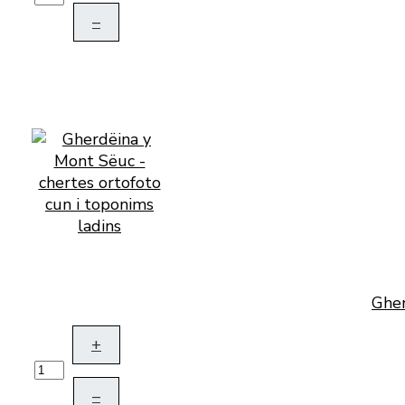
–
Gher
+
–