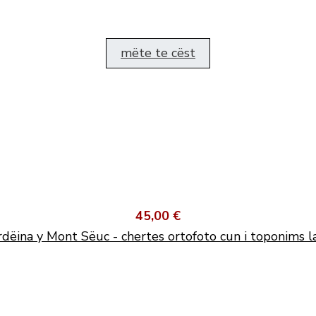
mëte te cëst
45,00 €
dëina y Mont Sëuc - chertes ortofoto cun i toponims l