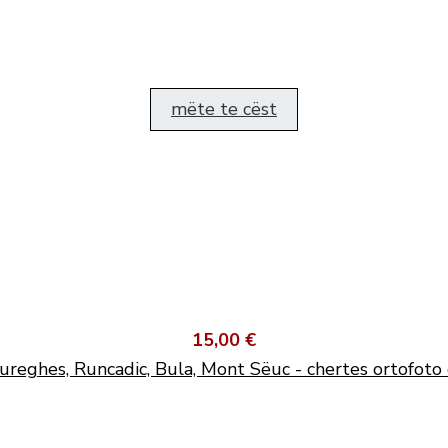
mëte te cëst
15,00 €
ureghes, Runcadic, Bula, Mont Sëuc - chertes ortofoto 