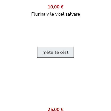
10,00 €
Flurina y le vicel salvare
mëte te cëst
25,00 €