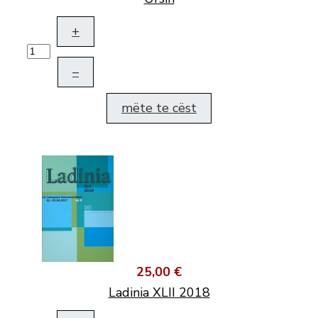
+
–
mëte te cëst
25,00 €
Ladinia XLII 2018