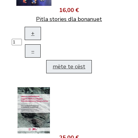
16,00 €
Pitla stories dla bonanuet
+
–
mëte te cëst
25,00 €