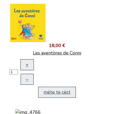
18,00 €
Les aventöres de Conni
+
–
mëte te cëst