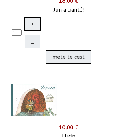
18,00 €
Jun a cianté!
+
–
mëte te cëst
10,00 €
Ursin