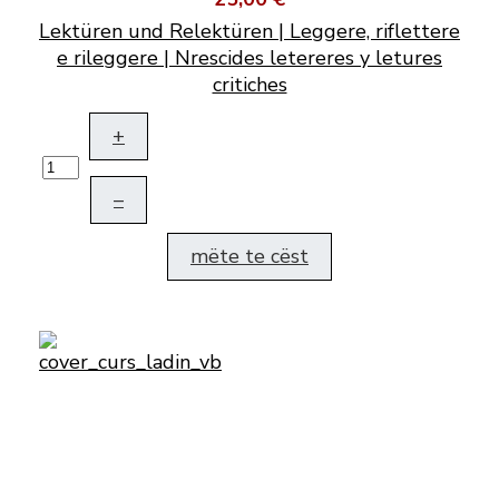
Lektüren und Relektüren | Leggere, riflettere
e rileggere | Nrescides letereres y letures
critiches
+
–
mëte te cëst