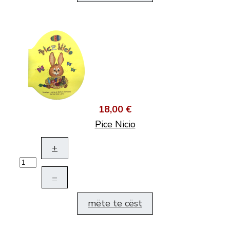
18,00 €
Pice Nicio
+
–
mëte te cëst