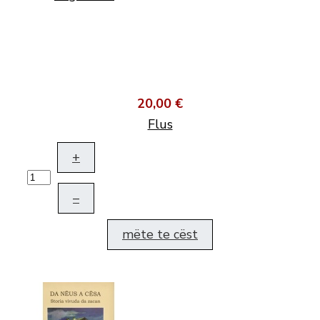
20,00 €
Flus
+
–
mëte te cëst