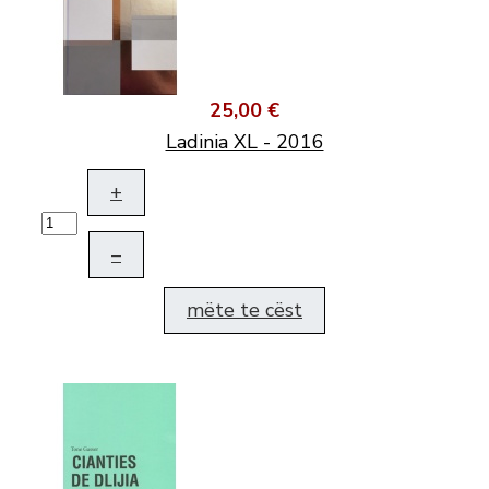
25,00 €
Ladinia XL - 2016
+
–
mëte te cëst