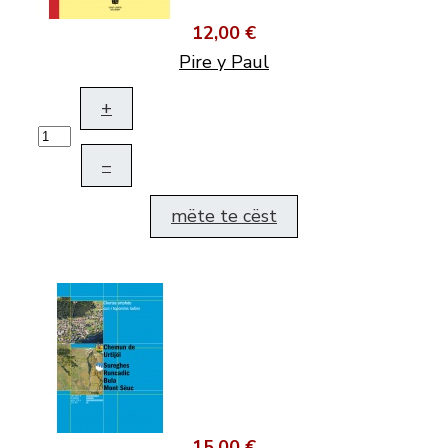
12,00 €
Pire y Paul
+
–
mëte te cëst
15,00 €