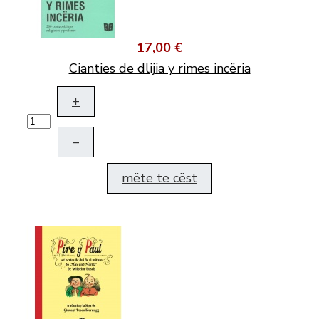
17,00 €
Cianties de dlijia y rimes incëria
+
–
mëte te cëst