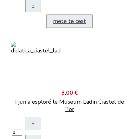
–
mëte te cëst
3,00 €
I jun a esploré le Museum Ladin Ciastel de
Tor
+