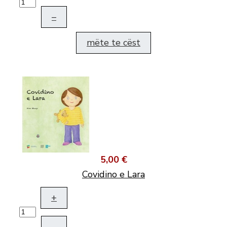
–
mëte te cëst
5,00 €
Covidino e Lara
+
–