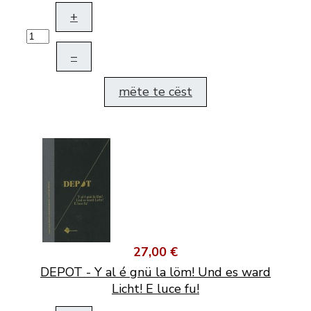
+
–
mëte te cëst
27,00 €
DEPOT - Y al é gnü la löm! Und es ward
Licht! E luce fu!