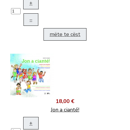
+
–
mëte te cëst
18,00 €
Jon a cianté!
+