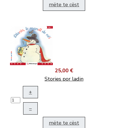
mëte te cëst
25,00 €
Stories por ladin
+
–
mëte te cëst