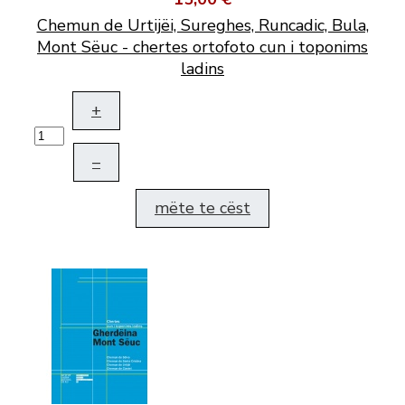
Chemun de Urtijëi, Sureghes, Runcadic, Bula,
Mont Sëuc - chertes ortofoto cun i toponims
ladins
+
–
mëte te cëst