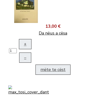
13,00 €
Da nëus a cësa
+
–
mëte te cëst