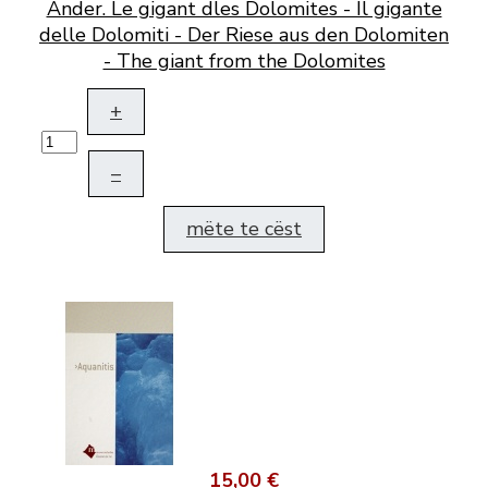
Ander. Le gigant dles Dolomites - Il gigante
delle Dolomiti - Der Riese aus den Dolomiten
- The giant from the Dolomites
+
–
mëte te cëst
15,00 €