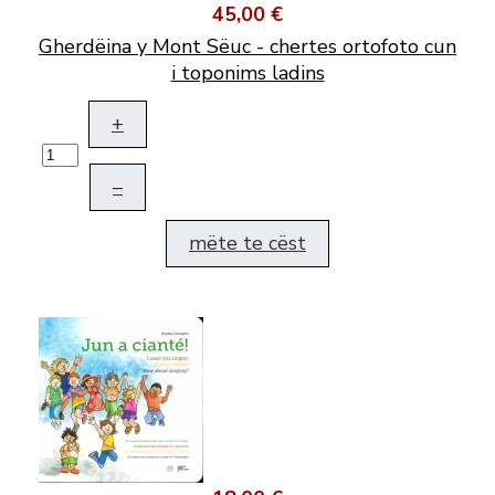
45,00 €
Gherdëina y Mont Sëuc - chertes ortofoto cun
i toponims ladins
+
–
mëte te cëst