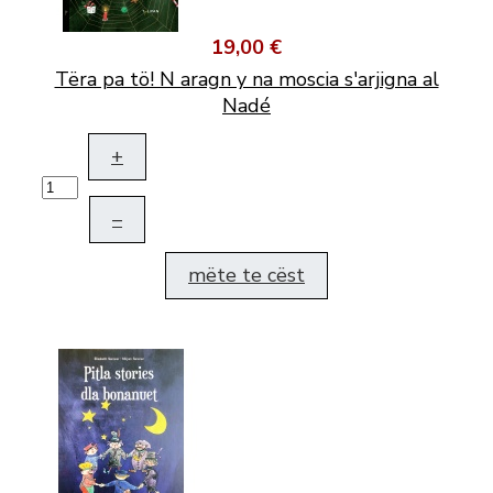
19,00 €
Tëra pa tö! N aragn y na moscia s'arjigna al
Nadé
+
–
mëte te cëst