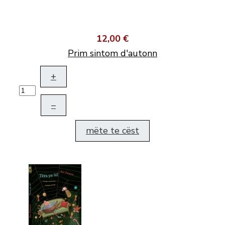
12,00 €
Prim sintom d'autonn
+
–
mëte te cëst