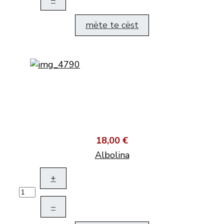
mëte te cëst
18,00 €
Albolina
+
–