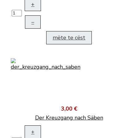
+
–
mëte te cëst
3,00 €
Der Kreuzgang nach Säben
+