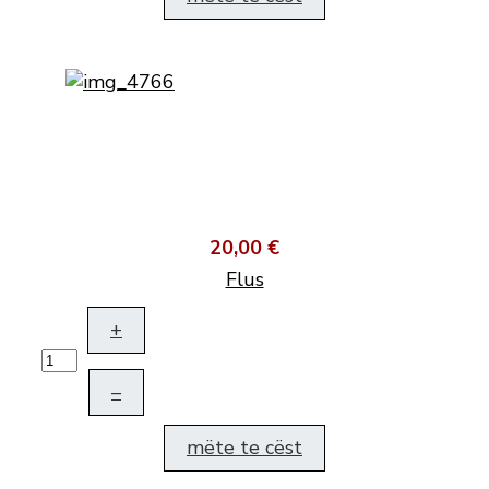
20,00 €
Flus
+
–
mëte te cëst