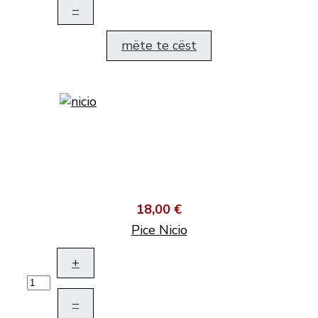
–
mëte te cëst
18,00 €
Pice Nicio
+
–