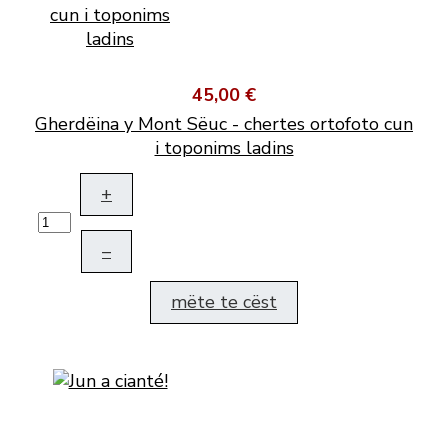
45,00 €
Gherdëina y Mont Sëuc - chertes ortofoto cun
i toponims ladins
+
–
mëte te cëst