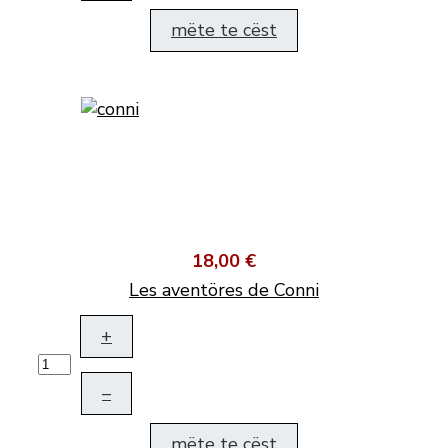
mëte te cëst
18,00 €
Les aventöres de Conni
+
–
mëte te cëst