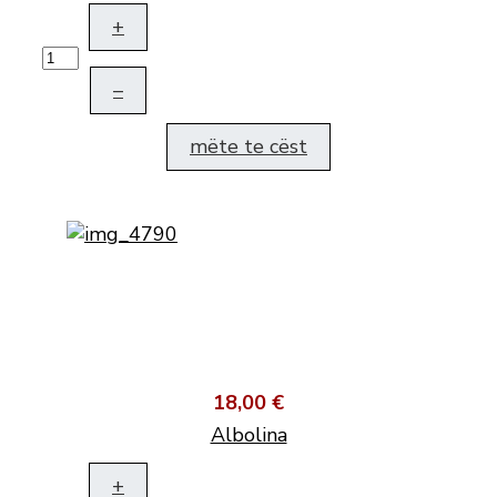
+
–
mëte te cëst
18,00 €
Albolina
+