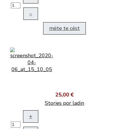
–
mëte te cëst
25,00 €
Stories por ladin
+