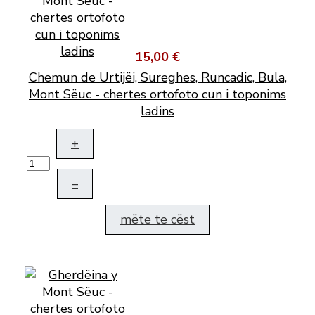
15,00 €
Chemun de Urtijëi, Sureghes, Runcadic, Bula,
Mont Sëuc - chertes ortofoto cun i toponims
ladins
+
–
mëte te cëst