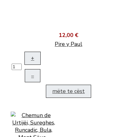
12,00 €
Pire y Paul
+
–
mëte te cëst