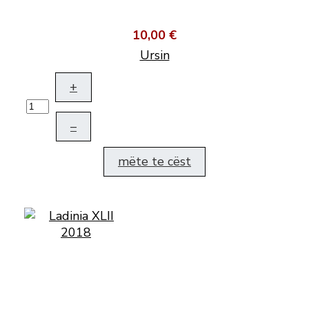
10,00 €
Ursin
+
–
mëte te cëst