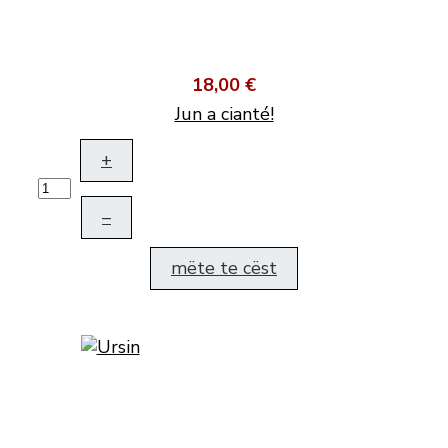
18,00 €
Jun a cianté!
+
–
mëte te cëst