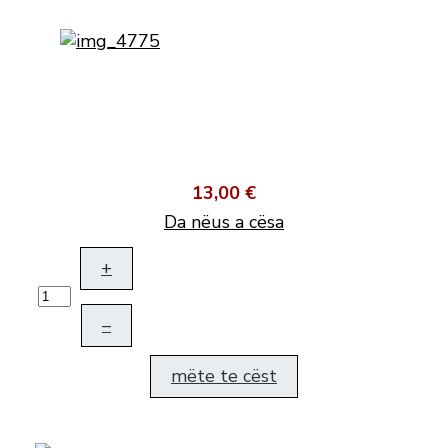
13,00 €
Da nëus a cësa
+
–
mëte te cëst