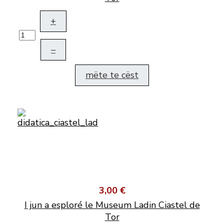
+
–
mëte te cëst
3,00 €
I jun a esploré le Museum Ladin Ciastel de
Tor