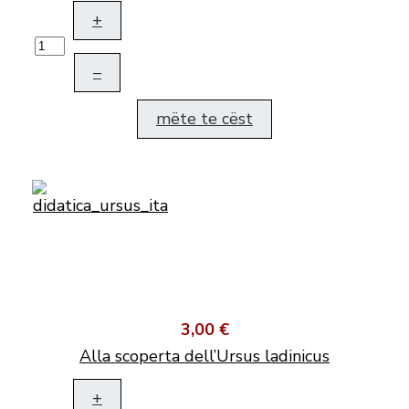
+
–
mëte te cëst
3,00 €
Alla scoperta dell’Ursus ladinicus
+