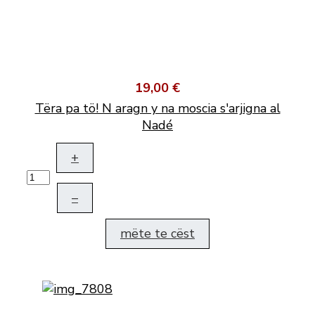
19,00 €
Tëra pa tö! N aragn y na moscia s'arjigna al
Nadé
+
–
mëte te cëst