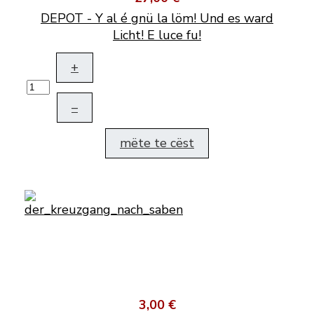
DEPOT - Y al é gnü la löm! Und es ward
Licht! E luce fu!
+
–
mëte te cëst
3,00 €