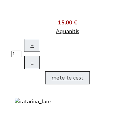
15,00 €
Aquanitis
+
–
mëte te cëst