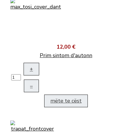
12,00 €
Prim sintom d'autonn
+
–
mëte te cëst