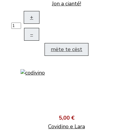
Jon a cianté!
+
–
mëte te cëst
5,00 €
Covidino e Lara