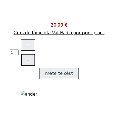
20,00 €
Curs de ladin dla Val Badia por prinzipianc
+
–
mëte te cëst