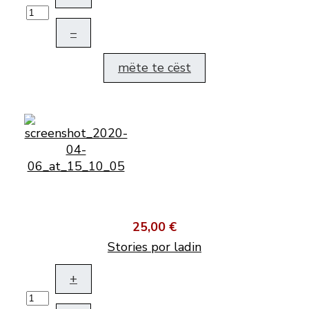
–
mëte te cëst
25,00 €
Stories por ladin
+