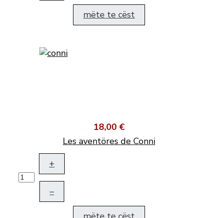
mëte te cëst
18,00 €
Les aventöres de Conni
+
–
mëte te cëst