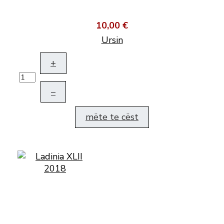
10,00 €
Ursin
+
–
mëte te cëst