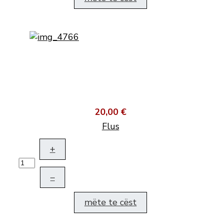
20,00 €
Flus
+
–
mëte te cëst