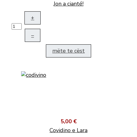
Jon a cianté!
+
–
mëte te cëst
5,00 €
Covidino e Lara