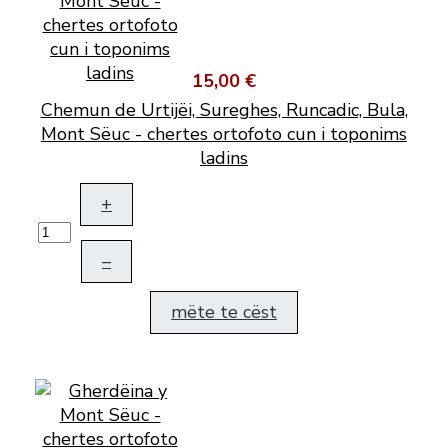
15,00 €
Chemun de Urtijëi, Sureghes, Runcadic, Bula,
Mont Sëuc - chertes ortofoto cun i toponims
ladins
+
–
mëte te cëst