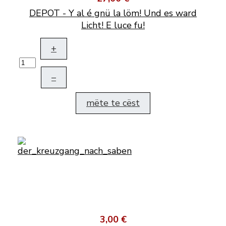
DEPOT - Y al é gnü la löm! Und es ward
Licht! E luce fu!
+
–
mëte te cëst
3,00 €