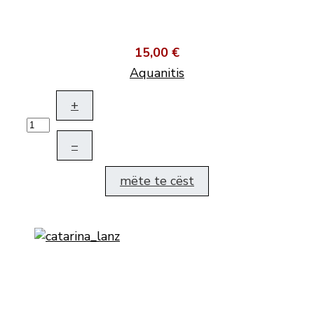
15,00 €
Aquanitis
+
–
mëte te cëst