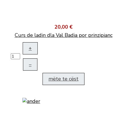
20,00 €
Curs de ladin dla Val Badia por prinzipianc
+
–
mëte te cëst