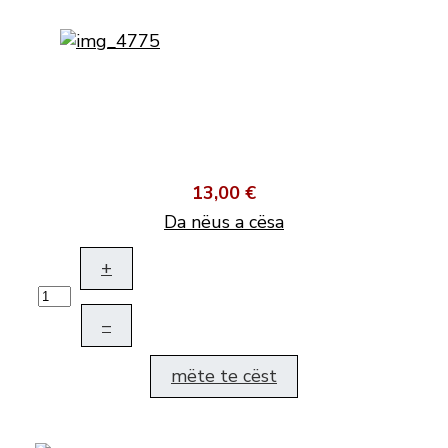
13,00 €
Da nëus a cësa
+
–
mëte te cëst