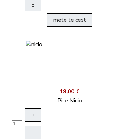
–
mëte te cëst
18,00 €
Pice Nicio
+
–