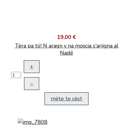
19,00 €
Tëra pa tö! N aragn y na moscia s'arjigna al
Nadé
+
–
mëte te cëst