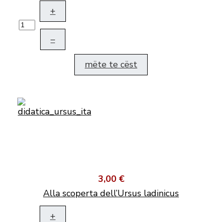
+
–
mëte te cëst
3,00 €
Alla scoperta dell’Ursus ladinicus
+