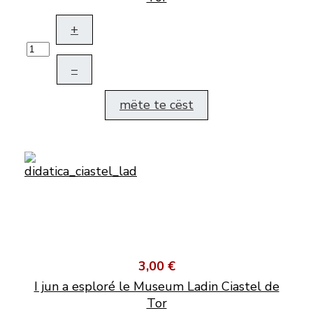
+
–
mëte te cëst
3,00 €
I jun a esploré le Museum Ladin Ciastel de
Tor