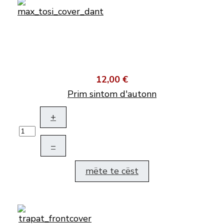
12,00 €
Prim sintom d'autonn
+
–
mëte te cëst