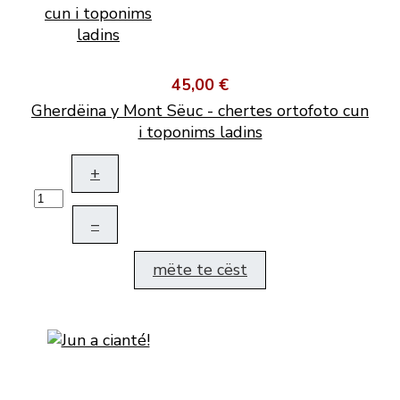
45,00 €
Gherdëina y Mont Sëuc - chertes ortofoto cun
i toponims ladins
+
–
mëte te cëst