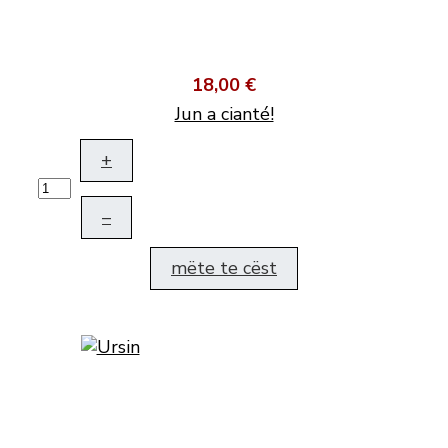
18,00 €
Jun a cianté!
+
–
mëte te cëst