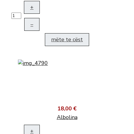
+
–
mëte te cëst
18,00 €
Albolina
+