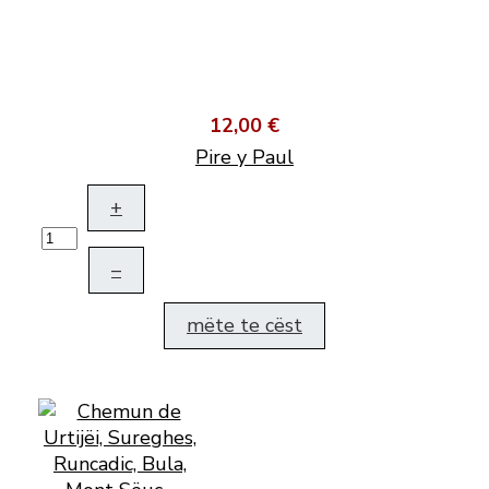
12,00 €
Pire y Paul
+
–
mëte te cëst