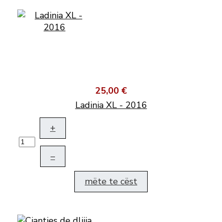
25,00 €
Ladinia XL - 2016
+
–
mëte te cëst